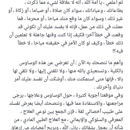
ثم اعلمي ، يا أمة الله ، أنه لا علاقة لشيء مما ذكرت ،
بطاعاتك ، وعباداتك ، سواء كان صلاة ، أو صياما ، أو زكاة ، أو
غير ذلك ؛ وسواء كان ما وقع منك مباحا ، أو محرما ، فما
عملت في ذلك من عمل، فإنه لا يفسد عليك أن تكوني قد
وقعت في خطأ آخر؛ فكيف إذا كنت وقتها جاهلة لا تعلمين أن
ذلك خطأ ، وكيف لو كان الأمر في حقيقته مباحا ، لا خطأ
فيه؟!
وأهم ما ننصحك به الآن : أن تعرضي عن هذه الوساوس
بالكلية ، وتستعيذي بالله منها ، ولا تلفتي إليها ، ولا تلقي لها
بالا ، فإنها متى استمكنت منك ، أوشكت أن تفسد عليك أمر
دنياك وآخرتك .
وفي موقعنا أجوبة كثيرة ، حول الوساوس وعلاجها ، يرجى
مراجعتها ، والاستفادة مما فيها ، وننصحك أيضا بعرض نفسك
على طبيب أخصائي ثقة ، فإن الجمع بين نوعي العلاج ،
المعرفي والسلوكي والإيماني ، مع العلاج الطبي المادي ، من
شأنه أن يعجل بشفائك ، بإذن الله ، ويريح أعصابك من إرهاق