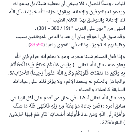
للباب ، وسدًّا للحيل ، فلا ينبغي أن يعطيه شيئًا، بل يدعو له،
ويدعو له بالتوفيق والإعانة، ويقول: جزاك الله خيرًا، نسأل الله
لك الإعانة والتوفيق بهذا الكلام الطيب " .
انتهى من " نور على الدرب " (19 / 380 – 381) .
وقد سبق في الموقع بيان أن هدايا الناس للموظفين بسبب
وظيفتهم لا تجوز ، وذلك في الفتوى رقم : (
83590
) .
وإذا فعل المسلم شيئا محرما وهو لا يعلم أنه حرام فإن الله
يعفو عنه ، قال الله تعالى : ( وَلَيْسَ عَلَيْكُمْ جُنَاحٌ فِيمَا أَخْطَأْتُمْ
بِهِ وَلَكِنْ مَا تَعَمَّدَتْ قُلُوبُكُمْ وَكَانَ اللَّهُ غَفُوراً رَحِيماً) الأحزاب/5.
والجاهل بالحكم لم يتعمد الإثم ، ولا يؤثر ذلك على عباداتك
السابقة كالصلاة والصيام .
وقد قال الله تعالى أيضا ، في حال من أقدم على أكل الربا في
سابق أمره : (فَمَنْ جَاءَهُ مَوْعِظَةٌ مِنْ رَبِّهِ فَانْتَهَى فَلَهُ مَا سَلَفَ
وَأَمْرُهُ إِلَى اللَّهِ وَمَنْ عَادَ فَأُولَئِكَ أَصْحَابُ النَّارِ هُمْ فِيهَا خَالِدُونَ
) البقرة/275 .