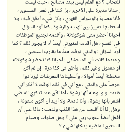
للتحاب ؟ مع العلم ليس بيننا مصالح ، حيث ليست
إحدانا مديرة على الأخرى ، بل كلنا في نفس المستوى ،
فأنا مصابة بالوسواس القهري ، وكل شيء أدقق فيه ، ولا
أستطيع التمييز بين الهدية والرشوة . كما أود السؤال
أحيانا أحضر معي شوكولاتة ، وأقدمه لجميع الموظفات
في القسم ، هل أقدمه لمديرتي أيضاً أم لا يجوز ذلك ؟ كما
أود السؤال : والدتي توفت منذ ما يقارب السنتين ،
وعندما كانت في المستشفى : أحيانا كنا نحضر شوكولاتة
أو معمول وغير ذلك ، وأظن في كذا مرة ، إن لم أكن
مخطئة أيضاً أموالا ، وأعطيناها الممرضات ليزدادوا
حرصاً على والدتي ، مع أني في ذلك الوقت لا أذكر أني
ظننت ولو لوهلة أنها رشوة ، أما الآن عند تذكري الماضي
أشعر بأنها رشوة ، وأنا نادمة، ولا أريد أن أكون ملعونة ،
وهل إذا أنا أقلعت عن هذا الذنب وندمت : ماذا علي أن
أفعل أيضاً ليتوب ربي علي ؟ وهل صلوات وصيام
السنتين الماضية يدخلها شيء ؟