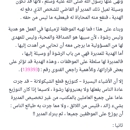
ونهى عنها رسول الله صلى الله عليه وسلم ، لأنها قد تكون
وسيلة لميل ذلك المدير أو القاضي للشخص الذي دفع له
الهدية ، فتقع منه المحاباة له فيعطيه ما ليس من حقه .
وبناء على هذا ؛ فما تهبه الموظفة لزميلتها في العمل هو هدية
وليس رشوة ، لأن سببها هو الصداقة والمحبة، وليس للمهدى
لها من المسؤولية ما يرجى معه أن تحابي من أهدت إليها .
أما الهدية للمديرة فهي من باب الرشوة أو وسيلة إليها ،
فالمديرة لها سلطة على الموظفات ، وهذه الهدية قد تؤثر على
بعض قراراتها، وللأهمية راجعي الفتوى رقم : (
139393
) .
إلا أن الأشياء اليسيرة – كتوزيع قطع الشيكولاتة – قد جرت
عادة الناس بفعلها ولا يعتبرونها رشوة ، لاسيما إذا كان التوزيع
عاما على جميع العاملين بالمكتب، من غير تخصيص المديرة
بشيء زائد ، فليس من اللائق ، ولا مما جرت به طبائع الناس :
أن يوزع على الموظفين جميعا ، ثم يترك المدير !!
ثانيا :