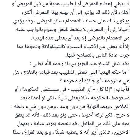
لا ينبغي إعطاء الممرض أو الطبيب هدية من قبل المريض أو
أهله ، لأن ذلك قد يؤدي إلى أن يهتم بهذا الممرض أكثر ،
ويكون ذلك على حساب الاهتمام بسائر المرضى ، وقد يؤدي
أحيانا إلى أن الممرض لا ينشط للعمل ويقوم بالواجب عليه
من الاهتمام بالمرضى إلا بعد أن يعطى هذه الهدية.
إلا أنه يعفى عن الأشياء اليسيرة كالشيكولاتة ونحوها مما
جرت عادة الناس بالتسامح فيها.
وقد سُئل الشيخ عبد العزيز بن باز رحمه الله تعالى :
" ما حكم الهدية التي تعطى للطبيب بعد قيامه بالعلاج ، هل
هي مشروعة ، أو جائزة أو محرمة ؟
فأجاب : "إذا كان – أي الطبيب - في مستشفى الحكومة ، أو
مستوصف الحكومة ، فلا يعطى شيئًا ، لكن لو أعطاه بعد
الخلاص ، وبعد النهاية من دون وعد ، ومن دون شيء ، لعله :
لا حرج ، لكن تركه أحوط ، حتى ولو بعد ذلك ، لأنه قد يتفق
معه على ذلك من الداخل ، قد يخصه بمزيد عناية ، ويهمل
الآخرين ، فالذي أرى أنه لا يعطيه شيئًا ، ولو بعد الفراغ ، سدًّا