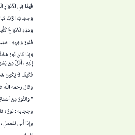
فَهَذَا فِي الْأَنْوَارِ ال
وَحِجَابُ الرَّبِّ تَبَارَ
وَهَذِهِ الْأَنْوَاعُ كُلُّ
فَنُورُ وَجْهِهِ : حَقِيقَ
وَإِذَا كَانَ نُورُ مَخْلُو
إِلَيْهِ ، أَقَلُّ مِنْ 
فَكَيْفَ لَا يَكُونُ
وقال رحمه الله في 
" وَالنُّورُ مِنْ أسْما
وحِجَابه : نورٌ ؛ فل
وإِذا أَتى للفصلِ ، 