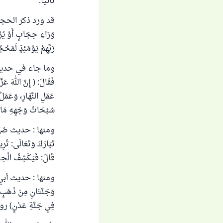
ثانيا:
قد ورد ذكر الحجاب في 
رَبِّهِمْ يَوْمَئِذٍ لَمَ
وما جاء في حديث أبي م
فَقَالَ: ( إِنَّ اللهَ عَزَّ
عَمَلِ النَّهَارِ، وَعَمَلُ
سُبُحَاتُ وَجْهِهِ مَا ان
ومنها : حديث صُهَيْبٍ، عَ
تَبَارَكَ وَتَعَالَى: تُرِي
قَالَ: فَيَكْشِفُ الْحِجَا
ومنها : حديث أبي موسى أَ
وَجَنَّتَانِ مِنْ ذَهَبٍ، آ
فِي جَنَّةِ عَدْنٍ) رواه البخار