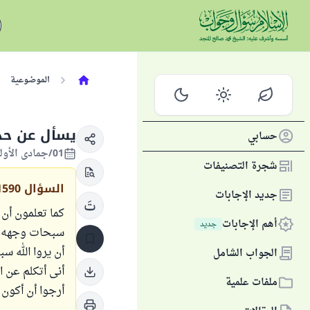
الموضوعية
يسأل عن حدي
حسابي
01/جمادى الأولى/1438 الموافق 29/يناير/2017
شجرة التصنيفات
السؤال
1590
جديد الإجابات
كما تعلمون أن
أهم الإجابات
جديد
سبحات وجهه ما
أن يروا الله س
الجواب الشامل
أنى أتكلم عن ا
ملفات علمية
أرجوا أن أكون