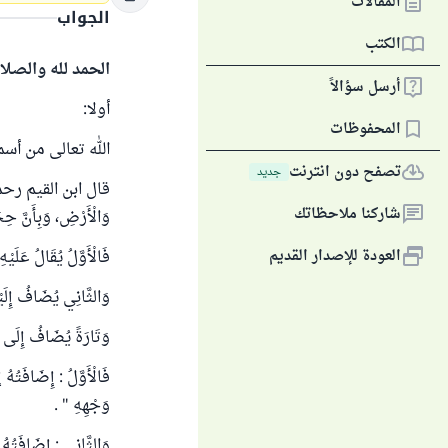
المقالات
الجواب
الكتب
الحمد لله والصلا
أرسل سؤالاً
أولا:
المحفوظات
الله تعالى من أس
تصفح دون انترنت
جديد
قال ابن القيم رحمه الله: "
شاركنا ملاحظاتك
وَالْأَرْضِ، وَبِأَنَّ حِجَا
العودة للإصدار القديم
فَالْأَوَّلُ يُقَالُ عَلَيْهِ
وَالثَّانِي يُضَافُ إِلَيْ
وَتَارَةً يُضَافُ إِلَى و
فَالْأَوَّلُ : إِضَافَتُه
وَجْهِهِ " .
وَالثَّانِي : إِضَافَتُهُ إ