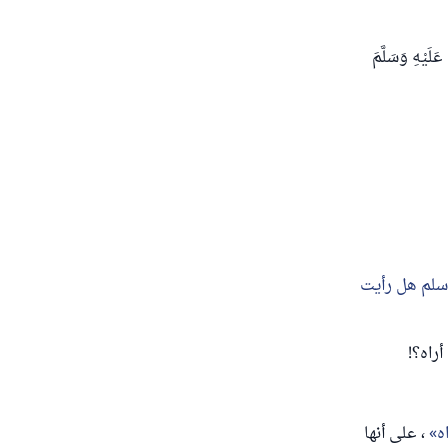
 عَلَيْهِ وَسَلَّمَ
سلم هل رأيت
أراه؟!
ه
، على أنها