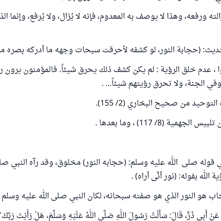
 ورفعه، وهذا لا يوصف به المعدوم، فإنه لا يُزال، ولا يُرفع، وإنما الذي
حديث: (حجابة النور، لو كشفه لأحرقت سبحات وجهه ما أدركه بصره من
ا ، عدم خلق الرؤية : لم يكن كشف ذلك يحرق شيئاً. فالمؤمنون يرون ر
ي الجنة، ولا تحرق رؤيتهم شيئاً... .
توحيد من صحيح البخاري (2/ 155).
جهمية (8/ 117) ، وما بعدها .
 قوله صلى الله عليه وسلم: (حجابه النور) مخلوق، وقد رآه النبي صلى
الله بقوله: (نور أنَّى أراه) .
اب هو النور الذي هو صفته سبحانه، لكان النبي صلى الله عليه وسلم ق