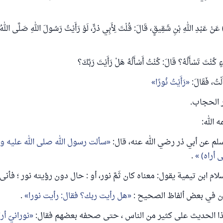
روى أيضا (178) عَنْ عَبْدِ اللهِ بْنِ شَقِيقٍ، قَالَ: قُلْتَ لِأَبِي ذرٍّ، لَوْ رَأَيْتُ رَسُولَ اللهِ صَلَّى اللهُ
كُنْتَ تَسْأَلُهُ؟ قَالَ: كُنْتُ أَسْأَلُهُ هَلْ رَأَيْتَ رَبَّكَ؟
َلْتُ، فَقَالَ:
رَأَيْتُ نُورًا
ر الحجاب.
 الله:
 عن أبي ذر رضي الله عنه، قال:
سألت رسول الله صلى الله عليه و
ى أراه)
.
 ابن تيمية يقول: معناه كان ثَمَّ نور، أو : حال دون رؤيته نور ؛ فأنى 
أن في بعض ألفاظ الصحيح :
هل رأيت ربك؟ فقال: رأيت نورا
.
ا الحديث على كثير من الناس ، حتى صحفه بعضهم فقال:
نورانيّ أرا