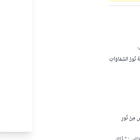
.
هُ نُورُ السَّمَاوَاتِ
ضِ مِنْ نُورِ
ْنِ عَبَّاسٍ: " ذَلِكَ