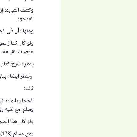
وكشف الشيء: إزالته
الموجود.
ومنها : أن في ال
ولو كان كما زعمو
عرصات القيامة، وف
ينظر : شرح كتاب ال
وينظر أيضا : بيان تلبيس ال
ثالثا:
الحجاب الوارد في
وسلم، مع نفيه رؤية 
ولو كان هذا الحج
روى مسلم (178) عَنْ أَبِي ذَرٍّ، قَالَ: سَأَلْتُ رَسُولَ اللهِ صَلَّى اللهُ عَلَيْهِ وَسَلَّمَ، هَلْ رَأَيْتَ رَبَّكَ؟ قَالَ: