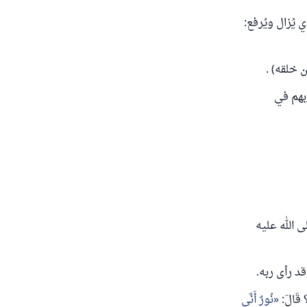
 يُزال ويُرفع:
 خلقه) .
بهم في
 الله عليه
د رأى ربه.
نُورٌ أَنَّى