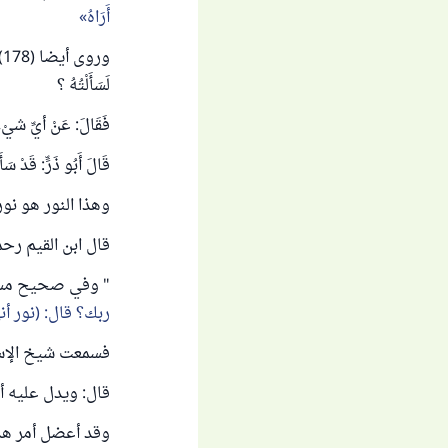
أَرَاهُ
و
لَسَأَلْتُهُ ؟
فَقَالَ: عَنْ أيِّ شيْءٍ 
قَالَ أَبُو ذَرٍّ: قَدْ سَأ
وهذا النور هو نو
قال ابن القيم رحمه
" وفي صحيح مسلم
ربك؟ قال: (نور أن
فسمعت شيخ الإسلام
قال: ويدل عليه 
وقد أعضل أمر هذ