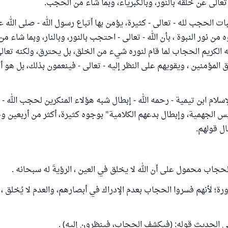
عالى عن خلقه بالنور، وبالكبرياء، وبما شاء من الحجب.
 الحجب لله - تعالى - كثيرة، يؤمن بها أتباع رسول الله - صلى الله ع
 من نور النبوة ، بأن الله - تعالى - احتجب بالنور، وبالنار، وبما شاء م
لكريم الحجاب لما قام لنوره شيء من الخلق، بل يحترق، ولكنه تعالى
 المؤمنين ، ويقويهم على النظر إليه - تعالى - فينعمون بذلك، بل هو 
لام ابن تيمية - رحمه الله - إبطال شبه هؤلاء المنكرين لحجب الله - ت
 الجهمية، وإبطال بدعهم الكلامية" بوجوه كثيرة، أكثر من أربعين وج
ل قولهم.
لحجاب محمول على أن الله لا يخلق في العين ، الرؤيةَ له سبحانه .
ة؛ لأنهم فسروا الحجاب بعدم الإدراك في أبصارهم، والعدم لا يُخلق ، 
في الحديث قوله: (فيكشف الحجاب، فينظرون إليه) .