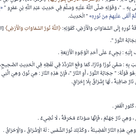
لَّى بِهِ .. "، وَقَوْلِهِ صَلَّى اللَّهُ عَلَيْهِ وَسَلَّمَ فِي حَدِيثِ عَبْدِ اللَّهِ بْنِ عَمْرٍو "
إ
َّ أَلْقَى عَلَيْهِمْ مِنْ نُورِهِ
" الْحَدِيثَ.
َةُ نُورِهِ إِلَى السَّمَاوَاتِ وَالْأَرْضِ، كَقَوْلِهِ:
اللَّهُ نُورُ السَّمَاوَاتِ وَالْأَرْضِ
[النو
ِجَابُهُ النُّورُ ".
ُ إِلَيْهِ : يَجِيءُ عَلَى أَحَدِ الْوُجُوهِ الْأَرْبَعَةِ .
َبَ بِهِ : سُمِّيَ نُورًا وَنَارًا، كَمَا وَقَعَ التَّرَدُّدُ فِي لَفْظِهِ فِي الْحَدِيثِ الصَّحِيح
َ قَوْلُهُ: " حِجَابُهُ النُّورُ ، أَوِ النَّارُ "، فَإِنَّ هَذِهِ النَّارَ : هِيَ نُورٌ، وَهِيَ الَّتِي كَلّ
رٌ صَافِيَةٌ ، لَهَا إِشْرَاقٌ بِلَا إِحْرَاقٍ.
كَنُورِ الْقَمَرِ .
ٍ ، وَهِيَ نَارُ جَهَنَّمَ ، فَإِنَّهَا سَوْدَاءُ مُحْرِقَةٌ ، لَا تُضِيءُ .
وَهِيَ هَذِهِ النَّارُ الْمُضِيئَةُ ، وَكَذَلِكَ نُورُ الشَّمْسِ : لَهُ الْإِشْرَاقُ ، وَالْإِحْرَاقُ .