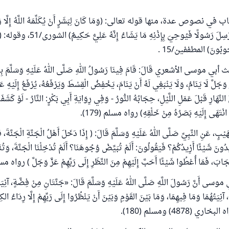
نصوص عدة، منها قوله تعالى: (وَمَا كَانَ لِبَشَرٍ أَنْ يُكَلِّمَهُ اللَّهُ إِلَّا وَحْ
وَرَاءِ حِجَابٍ أَوْ يُرْسِلَ رَسُولًا فَيُوحِيَ بِإِذْنِهِ
حْجُوبُونَ) المطففين/15 .
وسى الأشعري قَالَ: قَامَ فِينَا رَسُولُ اللهِ صَلَّى اللهُ عَلَيْهِ وَسَلَّمَ بِخ
 وَجَلَّ لَا يَنَامُ، وَلَا يَنْبَغِي لَهُ أَنْ يَنَامَ، يَخْفِضُ الْقِسْطَ وَيَرْفَعُهُ، يُرْفَعُ إِلَيْهِ عَم
 النَّهَارِ قَبْلَ عَمَلِ اللَّيْلِ، حِجَابُهُ النُّورُ - وَفِي رِوَايَةِ أَبِي بَكْرٍ: النَّارُ - لَوْ كَشَفَ
ْتَهَى إِلَيْهِ بَصَرُهُ مِنْ خَلْقِهِ) رواه مسلم (179).
نِ النَّبِيِّ صَلَّى اللهُ عَلَيْهِ وَسَلَّمَ قَالَ: ( إِذَا دَخَلَ أَهْلُ الْجَنَّةِ الْجَنَّةَ، ق
دُونَ شَيْئًا أَزِيدُكُمْ؟ فَيَقُولُونَ: أَلَمْ تُبَيِّضْ وُجُوهَنَا؟ أَلَمْ تُدْخِلْنَا الْجَنَّةَ، وَتُنَ
بَ، فَمَا أُعْطُوا شَيْئًا أَحَبَّ إِلَيْهِمْ مِنَ النَّظَرِ إِلَى رَبِّهِمْ عَزَّ وَجَلَّ ) رواه مسلم 
نَّ رَسُولَ اللَّهِ صَلَّى اللهُ عَلَيْهِ وَسَلَّمَ قَالَ: «جَنَّتَانِ مِنْ فِضَّةٍ، آنِيَتُه
نِيَتُهُمَا وَمَا فِيهِمَا، وَمَا بَيْنَ القَوْمِ وَبَيْنَ أَنْ يَنْظُرُوا إِلَى رَبِّهِمْ إِلَّا رِدَاءُ الك
ي (4878) ومسلم (180).