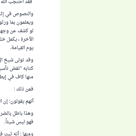
فقد احتجب الله ت
والنصوص في إثبات
ويعلمون بما ورثوه
لو كشف عن وجهه ا
الآخرة ، يكمل خلق
يوم القيامة.
وقد تولى شيخ الإس
كتابه "نقض تأسيس
منها كاف في إبطا
فمن ذلك :
أنهم يقولون: إن ا
وهذا باطل بالضرور
فهو ليس شيئاً.
ومنها : أنه ثبت 