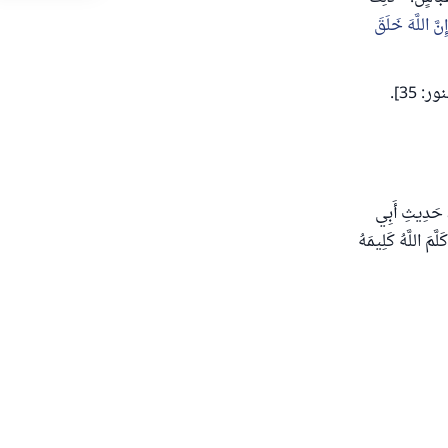
ِنَّ اللَّهَ خَلَقَ
ر: 35].
ِ، حَدِيثِ أَبِي
َمَ اللَّهُ كَلِيمَهُ