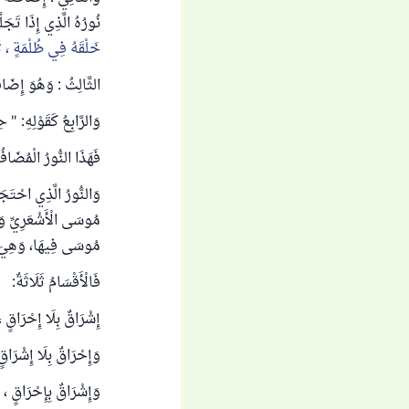
نُورُهُ الَّذِي إِذَا تَجَ
خَلْقَهُ فِي ظُلْمَةٍ ، ثُم
الثَّالِثُ : وَهُوَ إِضَاف
وَالرَّابِعُ كَقَوْلِهِ: " ح
فَهَذَا النُّورُ الْمُضَاف
وَالنُّورُ الَّذِي احْتَج
مُوسَى الْأَشْعَرِيِّ وَهُو
مُوسَى فِيهَا، وَهِيَ نَا
فَالْأَقْسَامُ ثَلَاثَةٌ:
إِشْرَاقٌ بِلَا إِحْرَاقٍ ، 
وَإِحْرَاقٌ بِلَا إِشْرَاق
وَإِشْرَاقٌ بِإِحْرَاقٍ ، 