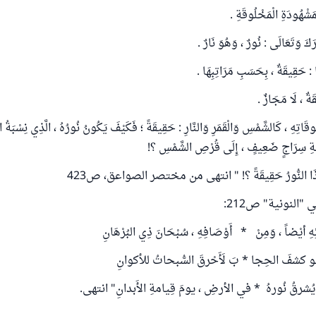
ْمَشْهُودَةِ الْمَخْلُوقَةِ .
كَ وَتَعَالَى : نُورٌ ، وَهُوَ نَارٌ .
هَا : حَقِيقَةٌ ، بِحَسَبِ مَرَاتِبِهَا .
ةٌ ، لَا مَجَازٌ .
قَاتِهِ ، كَالشَّمْسِ وَالْقَمَرِ وَالنَّارِ : حَقِيقَةً ؛ فَكَيْفَ يَكُونُ نُورُهُ ، الَّذِي نِسْبَةُ الْأ
نِسْبَةِ سِرَاجٍ ضَعِيفٍ ، إِلَى قُرْصِ الشَّمْسِ ؟!
 هَذَا النُّورُ حَقِيقَةً ؟! " انتهى من مختصر الصواعق، ص423
"النونية" ص212:
ئِهِ أيْضاً ، وَمِنْ * أَوْصَافِهِ ، سُبْحَانَ ذِي البُرْهَانِ
و كشفَ الحِجا * بَ لَأَحْرقَ السُّبحاتُ للأكوانِ
يُشرقُ نُورهُ * في الأرضِ ، يومَ قِيامةِ الأَبدانِ" انتهى.