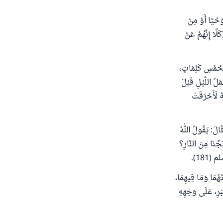
يًا أَوْ مِنْ
 مَا يَشَاءُ إِنَّهُ عَلِيٌّ حَكِيمٌ) الشورى/51، وقوله: (كَلَّا إِنَّهُمْ عَنْ
َمْسِ كَلِمَاتٍ،
َلُ اللَّيْلِ قَبْلَ
هُ لَأَحْرَقَتْ
َالَ: يَقُولُ اللهُ
جِّنَا مِنَ النَّارِ؟
(181).
ُمَا وَمَا فِيهِمَا،
ِبْرِ، عَلَى وَجْهِهِ