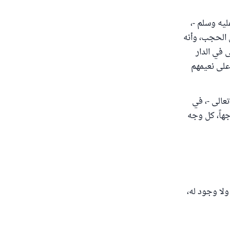
ليه وسلم -،
ن الحجب، وأنه
 في الدار
أعلى نعيمهم
عالى -، في
هاً، كل وجه
ولا وجود له،