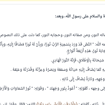
ة والسلام على رسول الله، وبعد:
مائه النور، ومن صفاته النور، وحجابه النور، كما دلت على ذلك النصوص
 النَّصَّ قَدْ وَرَدَ بِتَسْمِيَةِ الرَّبِّ نُورًا، وَبِأَنَّ لَهُ نُورًا مُضَافًا إِلَيْهِ، وَبِأَنَّ
بَهُ نُورٌ، هَذِهِ أَرْبَعَةُ أَنْوَاعٍ.
 سُبْحَانَهُ بِالْإِطْلَاقِ، فَإِنَّهُ النُّورُ الْهَادِي.
هِ كَمَا يُضَافُ إِلَيْهِ حَيَاتُهُ وَسَمْعُهُ وَبَصَرُهُ وَعِزَّتُهُ وَقُدْرَتُهُ وَعَلِمُهُ .
َجْهِهِ، وَتَارَةً يُضَافُ إِلَى ذَاتِهِ .
ُ إلى وجهه ، كَقَوْلِهِ: " أَعُوذُ بِنُورِ وَجْهِكَ " ، وَقَوْلِهِ: " نُورُ السَّمَاوَاتِ وَالْأَرْ
ِلَى ذَاتِهِ ، كَقَوْلِهِ :
وَأَشْرَقَتِ الْأَرْضُ بِنُورِ رَبِّهَا
[الزمر: 69] . وَقَوْلِ اب