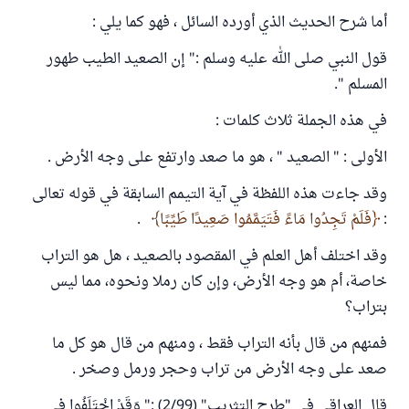
أما شرح الحديث الذي أورده السائل ، فهو كما يلي :
قول النبي صلى الله عليه وسلم :" إن الصعيد الطيب طهور
المسلم ".
في هذه الجملة ثلاث كلمات :
الأولى : " الصعيد " ، هو ما صعد وارتفع على وجه الأرض .
وقد جاءت هذه اللفظة في آية التيمم السابقة في قوله تعالى
:
فَلَمْ تَجِدُوا مَاءً فَتَيَمَّمُوا صَعِيدًا طَيِّبًا
.
وقد اختلف أهل العلم في المقصود بالصعيد ، هل هو التراب
خاصة، أم هو وجه الأرض، وإن كان رملا ونحوه، مما ليس
بتراب؟
فمنهم من قال بأنه التراب فقط ، ومنهم من قال هو كل ما
صعد على وجه الأرض من تراب وحجر ورمل وصخر .
قال العراقي في "طرح التثريب" (2/99) :" وَقَدْ اخْتَلَفُوا فِي