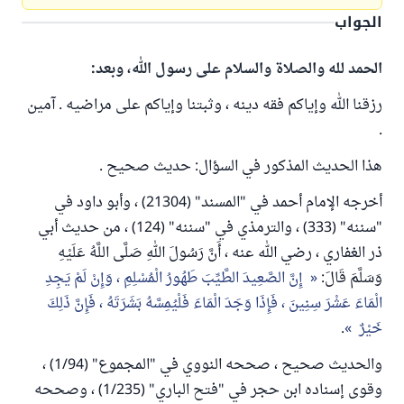
الجواب
الحمد لله والصلاة والسلام على رسول الله، وبعد:
رزقنا الله وإياكم فقه دينه ، وثبتنا وإياكم على مراضيه . آمين
.
هذا الحديث المذكور في السؤال: حديث صحيح .
أخرجه الإمام أحمد في "المسند" (21304) ، وأبو داود في
"سننه" (333) ، والترمذي في "سننه" (124) ، من حديث أبي
ذر الغفاري ، رضي الله عنه ، أَنَّ رَسُولَ اللهِ صَلَّى اللَّهُ عَلَيْهِ
وَسَلَّمَ قَالَ:
إِنَّ الصَّعِيدَ الطَّيِّبَ طَهُورُ الْمُسْلِمِ ، وَإِنْ لَمْ يَجِدِ
الْمَاءَ عَشْرَ سِنِينَ ، فَإِذَا وَجَدَ الْمَاءَ فَلْيُمِسَّهُ بَشَرَتَهُ ، فَإِنَّ ذَلِكَ
خَيْرٌ
.
والحديث صحيح ، صححه النووي في "المجموع" (1/94) ،
وقوى إسناده ابن حجر في "فتح الباري" (1/235) ، وصححه