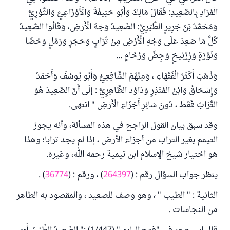
الْمُرَادِ بِالصَّعِيدِ: فَقَالَ مَالِكٌ وَأَبُو حَنِيفَةَ وَالْأَوْزَاعِيُّ وَالثَّوْرِيُّ
وَمُحَمَّدُ بْنُ جَرِيرٍ الطَّبَرِيُّ: الصَّعِيدُ وَجْهُ الْأَرْضِ، وَقَالُوا الصَّعِيدُ
كُلُّ مَا صَعِدَ عَلَى وَجْهِ الْأَرْضِ مِنْ تُرَابٍ وَحَجَرٍ وَرَمْلٍ وَحْصًا
وَنَوْرَةٍ وَزِرْنِيخٍ وَجِصٍّ وَرُخَامٍ ...
وَذَهَبَ أَكْثَرُ الْفُقَهَاءِ ، وَمِنْهُمْ الشَّافِعِيُّ وَأَبُو يُوسُفَ وَأَحْمَدُ
وَإِسْحَاقُ وَابْنُ الْمُنْذِرِ وَدَاوُد الظَّاهِرِيُّ : إلَى أَنَّ الصَّعِيدَ هُوَ
التُّرَابُ فَقَطْ ، دُونَ سَائِرِ أَجْزَاءِ الْأَرْضِ " انتهى.
وقد سبق بيان القول الراجح في هذه المسألة، وأنه يجوز
التيمم بغير التراب من أجزاء الأرض ، إذا لم يجد ترابا؛ وهذا
هو اختيار شيخ الإسلام ابن تيمية رحمه الله، وغيره.
ينظر جواب السؤال رقم : (
264397
) ، ورقم : (
36774
) .
الثانية : " الطيب " ، وهو وصف للصعيد ، والمقصود به الطاهر
من النجاسات .