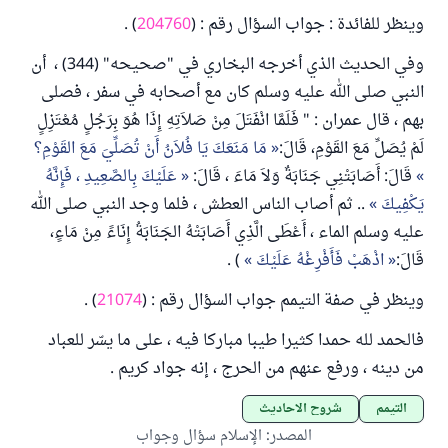
وينظر للفائدة : جواب السؤال رقم : (
204760
) .
وفي الحديث الذي أخرجه البخاري في "صحيحه" (344) ، أن
النبي صلى الله عليه وسلم كان مع أصحابه في سفر ، فصلى
بهم ، قال عمران : " فَلَمَّا انْفَتَلَ مِنْ صَلاَتِهِ إِذَا هُوَ بِرَجُلٍ مُعْتَزِلٍ
لَمْ يُصَلِّ مَعَ القَوْمِ، قَالَ:
مَا مَنَعَكَ يَا فُلاَنُ أَنْ تُصَلِّيَ مَعَ القَوْمِ؟
قَالَ: أَصَابَتْنِي جَنَابَةٌ وَلاَ مَاءَ ، قَالَ:
عَلَيْكَ بِالصَّعِيدِ ، فَإِنَّهُ
يَكْفِيكَ
.. ثم أصاب الناس العطش ، فلما وجد النبي صلى الله
عليه وسلم الماء ، أَعْطَى الَّذِي أَصَابَتْهُ الجَنَابَةُ إِنَاءً مِنْ مَاءٍ،
قَالَ:
اذْهَبْ فَأَفْرِغْهُ عَلَيْكَ
) .
وينظر في صفة التيمم جواب السؤال رقم : (
21074
) .
فالحمد لله حمدا كثيرا طيبا مباركا فيه ، على ما يسّر للعباد
من دينه ، ورفع عنهم من الحرج ، إنه جواد كريم .
التيمم
شروح الأحاديث
المصدر
:
الإسلام سؤال وجواب