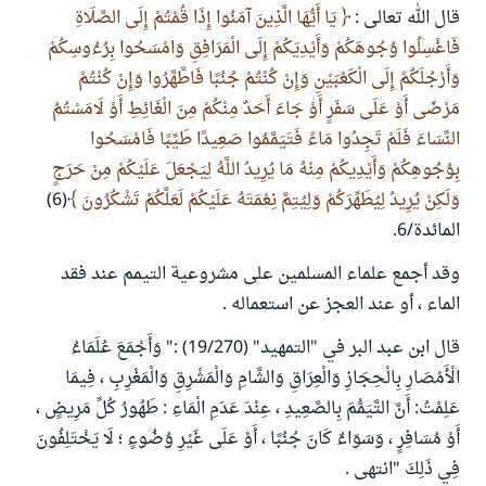
قال الله تعالى :
يَا أَيُّهَا الَّذِينَ آمَنُوا إِذَا قُمْتُمْ إِلَى الصَّلَاةِ
فَاغْسِلُوا وُجُوهَكُمْ وَأَيْدِيَكُمْ إِلَى الْمَرَافِقِ وَامْسَحُوا بِرُءُوسِكُمْ
وَأَرْجُلَكُمْ إِلَى الْكَعْبَيْنِ وَإِنْ كُنْتُمْ جُنُبًا فَاطَّهَّرُوا وَإِنْ كُنْتُمْ
مَرْضَى أَوْ عَلَى سَفَرٍ أَوْ جَاءَ أَحَدٌ مِنْكُمْ مِنَ الْغَائِطِ أَوْ لَامَسْتُمُ
النِّسَاءَ فَلَمْ تَجِدُوا مَاءً فَتَيَمَّمُوا صَعِيدًا طَيِّبًا فَامْسَحُوا
بِوُجُوهِكُمْ وَأَيْدِيكُمْ مِنْهُ مَا يُرِيدُ اللَّهُ لِيَجْعَلَ عَلَيْكُمْ مِنْ حَرَجٍ
وَلَكِنْ يُرِيدُ لِيُطَهِّرَكُمْ وَلِيُتِمَّ نِعْمَتَهُ عَلَيْكُمْ لَعَلَّكُمْ تَشْكُرُونَ
(6)
المائدة/6.
وقد أجمع علماء المسلمين على مشروعية التيمم عند فقد
الماء ، أو عند العجز عن استعماله .
قال ابن عبد البر في "التمهيد" (19/270) :" وَأَجْمَعَ عُلَمَاءُ
الْأَمْصَارِ بِالْحِجَازِ وَالْعِرَاقِ وَالشَّامِ وَالْمَشْرِقِ وَالْمَغْرِبِ ، فِيمَا
عَلِمْتُ: أَنَّ التَّيَمُّمَ بِالصَّعِيدِ ، عِنْدَ عَدَمِ الْمَاءِ : طَهُورُ كُلِّ مَرِيضٍ ،
أَوْ مُسَافِرٍ ، وَسَوَاءٌ كَانَ جُنُبًا ، أَوْ عَلَى غَيْرِ وُضُوءٍ ؛ لَا يَخْتَلِفُونَ
فِي ذَلِكَ "انتهى .