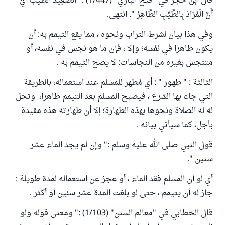
قال ابن حجر في "فتح الباري" (1/447) :" الصَّعِيدُ الطَّيِّبُ أَيْ
أَنَّ الْمُرَادَ بِالطَّيِّبِ الطَّاهِرُ ". انتهى.
وفي هذا بيان لشرط التراب ونحوه ، مما يقع التيمم به: أن
يكون طاهرا في نفسه؛ وإلا ، فإن ما هو نجس في نفسه، أو
متنجس بغيره من النجاسات: لا يصح التيمم به .
الثالثة : " طهور " : أي مُطهر للمسلم عند استعماله، بالطريقة
التي جاء بها الشرع ، فيصبح المسلم بعد التيمم طاهرا، وتحل
له له الصلاة ونحوها بهذه الطهارة؛ إلا أن طهارته هذه مقيدة
بأجل، كما سيأتي بيانه .
قول النبي صلى الله عليه وسلم :" وإن لم يجد الماء عشر
سنين ".
أي لو أن المسلم فقد الماء ، أو عجز عن استعماله لمدة طويلة :
جاز له أن يتيمم ، حتى لو بلغت المدة عشر سنين أو أكثر .
قال الخطابي في "معالم السنن" (1/103) :" ومعنى قوله ولو