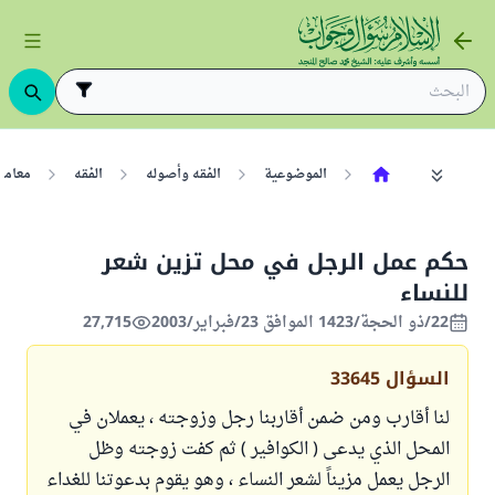
الموضوعية
الفقه وأصوله
الفقه
معامل
حكم عمل الرجل في محل تزين شعر
للنساء
22/ذو الحجة/1423 الموافق 23/فبراير/2003
27,715
السؤال
33645
لنا أقارب ومن ضمن أقاربنا رجل وزوجته ، يعملان في
المحل الذي يدعى ( الكوافير ) ثم كفت زوجته وظل
الرجل يعمل مزيناً لشعر النساء ، وهو يقوم بدعوتنا للغداء