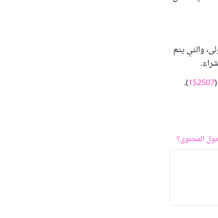
ولى، والتي يتم
شراء.
(
152507
).
ول المحتوى؟