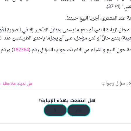
(4/ 37).
 عند المشتري، أجريا البيع حينئذ.
ا مجال لزيادة الثمن، أو دفع ما يسمى بمقابل التأخير إلا في الصورة الأ
عينة) بثمن حالٍّ أو ثمن مؤجل، على أن يجزما بإحدى الطريقتين عند ال
دة حول البيع والشراء من الانترنت جواب السؤال رقم (
182364
) ورقم 
لام سؤال وجواب
هل لديك ملاحظة ح
هل انتفعت بهذه الإجابة؟
نعم
لا