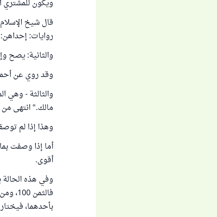
ويكون للمشتري الخ
قال شيخ الإسلام ا
روايات: إحداهن: 
والثانية: يصح وإ
وقد روي عن أحمد:
والثالثة - وهي ا
مالك." انتهى من "مجم
وهذا إذا لم توصف
أما إذا وصفت بما
أقوى.
وفي هذه الحالة ي
بأحدهما، فيختار ا