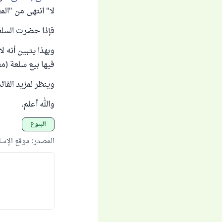
لا" انتهى من "المغني" 
فإذا حضرت السلعة
وبهذا يتبين أنه ل
فيها بيع سلعة (م
وينظر لمزيد الفائ
والله أعلم.
البيوع
المصدر
:
موقع الإس