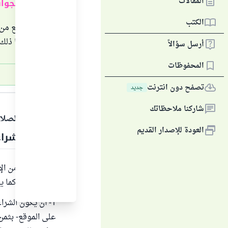
المقالات
ملخص الجوا
الكتب
شراء السلع من
في بعضها ذلك،
أرسل سؤالاً
المحفوظات
تصفح دون انترنت
جديد
الجواب
شاركنا ملاحظاتك
الحمد لله والصلا
العودة للإصدار القديم
من صور شراء 
شراء السلع من ال
بعضها ذلك، كما ي
1- أن يكون الشر
على الموقع- بثمن 