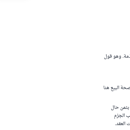
ذمة. وهو قول
صحة البيع هنا
 بثمن حال
ام فالثمن 120 مثلا، لكن يجب الجزم
 العقد.