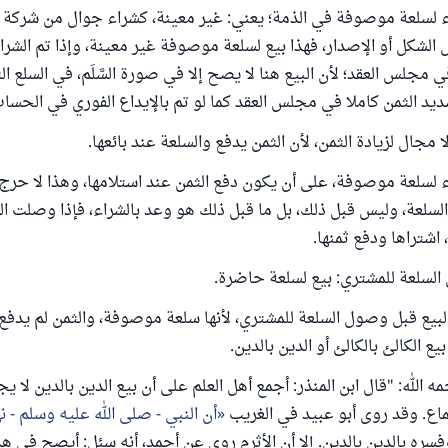
اء لسلعة موصوفة في الذمة؛ يعني: غير معينة، كشراء جوال من شركة 
الشكل أو الإصدار، فهذا بيع لسلعة موصوفة غير معينة، وإذا تم الش
ي مجلس العقد؛ لأن البيع هنا لا يصح إلا في صورة السَّلَم، في السلع 
يد الثمن كاملا في مجلس العقد كما لو تم بالإيداع الفوري في الحساب
 مجال لزيادة الثمن، لأن الثمن يدفع والسلعة عند بائعها.
اء لسلعة موصوفة، على أن يكون دفع الثمن عند استلامها، وهذا لا حرج ف
 السلعة، وليس قبل ذلك، بل ما قبل ذلك هو وعد بالشراء، فإذا وصلت ال
 اشتراها ودفع ثمنها.
السلعة للمشتري: بيع لسلعة حاضرة.
البيع قبل وصول السلعة للمشتري، لأنها سلعة موصوفة، والثمن لم يد
ع الكالئ بالكالئ أو الدين بالدين.
ه الله: "قال ابن المنذر: أجمع أهل العلم على أن بيع الدين بالدين لا ي
ماع. وقد روى أبو عبيد في الغريب
أن النبي - صلى الله عليه وسلم - 
فسره بالدين بالدين. إلا أن الأثرم روى عن أحمد، أنه سئل: أيصح في 