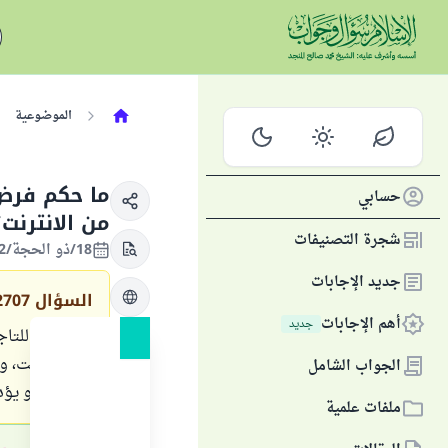
الموضوعية
ما حكم فرض 
حسابي
من الانترنت؟
شجرة التصنيفات
18/ذو الحجة/1442 الموافق 28/يوليو/2021
جديد الإجابات
السؤال
2707
أهم الإجابات
جديد
هل يجوز للتاجر
من الإنترنت، و
الجواب الشامل
البضاعة، و يؤ
ملفات علمية