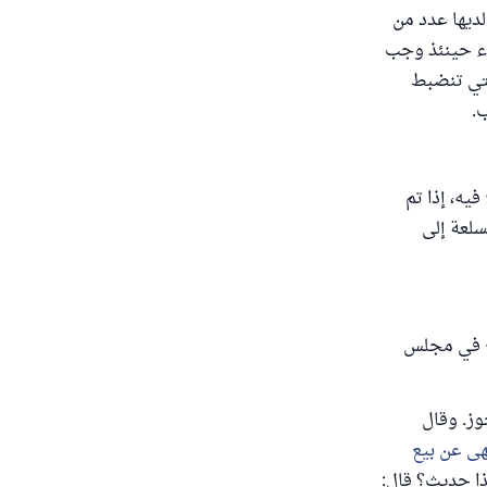
لديها عدد من
راء حينئذ وجب
التي تنضبط
.
يه، إذا تم
سلعة إلى
فع في مجلس
جوز. وقال
نهى عن بيع
هذا حديث؟ قال: