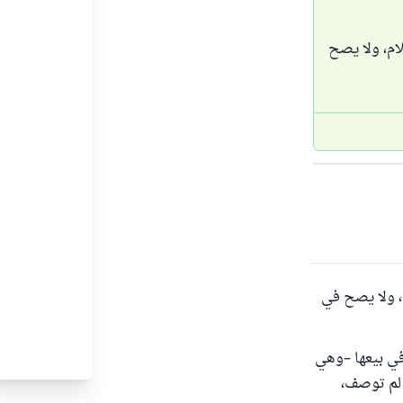
ام، ولا يصح
، ولا يصح في
 في بيعها –وهي
و لم توصف،