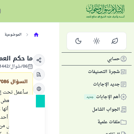
الموضوعية
ما حكم الع
حسابي
06/شوال/1442 الموافق 18/مايو/2021
شجرة التصنيفات
السؤال
7086
جديد الإجابات
سأعمل تحت إشر
أهم الإجابات
جديد
أعطوني بعض ال
للتأكّد من أنه
الجواب الشامل
المسلمين، أحد
ملفات علمية
لاحق، ليس من ق