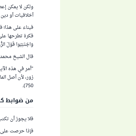
ولكن لا يمكن إعط
أخلاقيات أو دين ا
فبناء على هذا؛ ف
فكرة تطرحها على 
وَاجْتَنِبُوا قَوْلَ الزّ
قال الشيخ محمد ا
"أمر في هذه الآي
750).
من ضوابط كت
فلا يجوز أن تكتب 
فإذا حرصت على كت