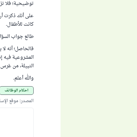
توضيحية؛ فلا تزر
على أنك ذكرت أن 
كانت للأطفال.
طالع جواب السؤال
فالحاصل؛ أنه لا ب
المشروعية فيه إذ
النبيلة، من غرس
والله أعلم.
أحكام الوظائف
المصدر
:
موقع الإس