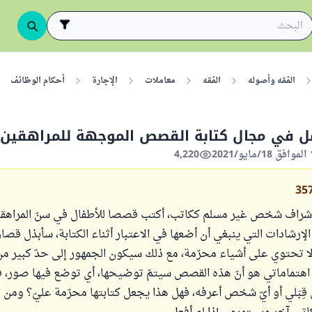
الفقه وأصوله
الفقه
معاملات
الإجارة
أحكام الوظائف
مل في مجال كتابة القصص الموجهة للمراهقين؟
4,220
35
اف شخص غير مسلم ككاتب، أكتب قصصا للأطفال في سنّ المراهقة ا
إرشادات التي ينبغي أن أضعها في الاعتبار أثناء الكتابة، سأبذل قص
ا لا تحتوي على أشياء محرّمة، مع ذلك سيكون الجمهور إلى حدّ كبير م
 اهتماماتي هو أنّ هذه القصص سيتمّ توضيحها، أي توضع فيها صور،
ِبَلي أو أيّ شخص أعرفه، فهل هذا يجعل كتابتها محرّمة عليّ؟ ومن 