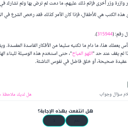
 وازرة وزر أخرى فإثم ذلك عليهم، ما دمت لم ترض بها ولم تشارك في
هذه الكتب هي للأطفال، فإذا كان الأمر كذلك فقد رخص الشرع في الر
 رقم: (
315944
).
أس بعملك هذا، ما دام ما تكتبه سليما من الأفكار الفاسدة المفسدة. و
ا لم يقف عند حد "
اللهو المباح
"، حتى استخدم هذه الوسيلة للبناء اله
 عقيدة صحيحة، أو خلق فاضل في نفوس الناشئة.
لام سؤال وجواب
هل لديك ملاحظة ح
هل انتفعت بهذه الإجابة؟
نعم
لا