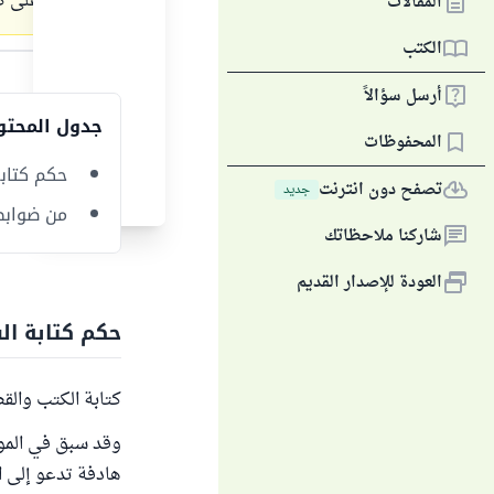
يحصلوا على كا
المقالات
الكتب
الجواب
أرسل سؤالاً
جدول المحتو
المحفوظات
حكم كتاب
تصفح دون انترنت
جديد
من ضوابط
شاركنا ملاحظاتك
العودة للإصدار القديم
حكم كتابة ا
كتابة الكتب والق
وقد سبق في المو
هادفة تدعو إلى ا