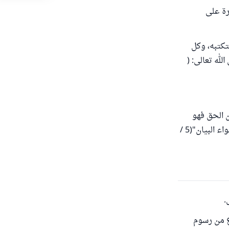
رة على
تكتبه، وكل
له تعالى: (
ن الحق فهو
زور، لأن أصل المادة التي هي الزور من الازورار بمعنى الميل، والاعوجاج " انتهى من"أضواء البيان"(5 /
.
ع من رسوم