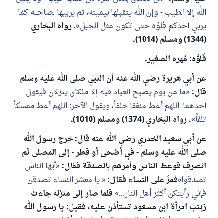
الله إلا الطيب - وإن الله يتقبلها بيمينه، ثم يربيها لصاحبه كما
يربي أحدكم فَلوَّه حتى تكون مثل الجبل
. رواه البخاري
(1344) ومسلم (1014).
فَلوَّه: مُهره الصغير.
عن أبي هريرة رضي الله عنه أن النبي صلى الله عليه وسلم
قال:
ما من يوم يصبح العباد فيه إلا ملكان ينزلان فيقول
أحدهما: اللهم أعط منفقا خلفاً، ويقول الآخر: اللهم أعط ممسكاً
تلفاً
. رواه البخاري (1374) ومسلم (1010).
عن أبي سعيد الخدري رضي الله عنه قال: خرج رسول الله
صلى الله عليه وسلم - في أضحى أو فطر - إلى المصلى ثم
انصرف فوعظ الناس وأمرهم بالصدقة فقال:
أيها الناس
تصدقوا
فمرَّ على النساء فقال:
يا معشر النساء تصدقن
فإني رأيتكن أكثر أهل النار...
فلما صار إلى منزله جاءت
زينب امرأة ابن مسعود تستأذن عليه، فقيل: يا رسول الله