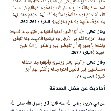
حَبَّةٍ أَنْبَتَتْ سَبْعَ سَنَابِلَ فِي كُلِّ سُنْبُلَةٍ مِئَةُ حَبَّةٍ وَاللَّهُ يُضَاعِفُ
لِمَنْ يَشَاءُ وَاللَّهُ وَاسِعٌ عَلِيمٌ. الَّذِينَ يُنْفِقُونَ أَمْوَالَهُمْ فِي سَبِيلِ
اللَّهِ ثُمَّ لَا يُتْبِعُونَ مَا أَنْفَقُوا مَنًّا وَلا أَذًى لَهُمْ أَجْرُهُمْ عِنْدَ رَبِّهِمْ
وَلا خَوْفٌ عَلَيْهِمْ وَلا هُمْ يَحْزَنُونَ
البقرة / 261، 262.
وقال تعالى:
يَا أَيُّهَا الَّذِينَ آَمَنُوا أَنْفِقُوا مِنْ طَيِّبَاتِ مَا كَسَبْتُمْ
وَمِمَّا أَخْرَجْنَا لَكُمْ مِنَ الأَرْضِ وَلا تَيَمَّمُوا الْخَبِيثَ مِنْهُ تُنْفِقُونَ
وَلَسْتُمْ بِآَخِذِيهِ إِلا أَنْ تُغْمِضُوا فِيهِ وَاعْلَمُوا أَنَّ اللَّهَ غَنِيٌّ
حَمِيدٌ
البقرة / 267.
وقال تعالى:
آَمِنُوا بِاللَّهِ وَرَسُولِهِ وَأَنْفِقُوا مِمَّا جَعَلَكُمْ
مُسْتَخْلَفِينَ فِيهِ فَالَّذِينَ آَمَنُوا مِنْكُمْ وَأَنْفَقُوا لَهُمْ أَجْرٌ
كَبِيرٌ
الحديد / 7.
أحاديث عن فضل الصدقة
عن أبي هريرة رضي الله عنه قال: قال رسول الله صلى الله
عليه وسلم:
من تصدق بعدل تمرة من كسب طيب - ولا يقبل