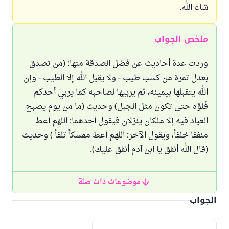
شاء الله.
ملخص الجواب
وردت عدة أحاديث عن فضل الصدقة منها: (من تصدق
بعدل تمرة من كسب طيب - ولا يقبل الله إلا الطيب - وإن
الله يتقبلها بيمينه، ثم يربيها لصاحبه كما يربي أحدكم
فَلوَّه حتى تكون مثل الجبل) وحديث (ما من يوم يصبح
العباد فيه إلا ملكان ينزلان فيقول أحدهما: اللهم أعط
منفقا خلفاً، ويقول الآخر: اللهم أعط ممسكاً تلفاً ) وحديث
(قال الله أنفق يا ابن آدم أنفق عليك).
موضوعات ذات صلة
الجواب