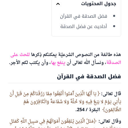
جدول المحتويات
فضل الصدقة في القرآن
أحاديث عن فضل الصدقة
هذه طائفة من النصوص الشرعيَّة يمكنكم ذِكرها
للحث على
الصدقة
، ونسأل الله تعالى أن
ينفع بها
،
وأن يكتب لكم الأجر.
فضل الصدقة في القرآن
قال تعالى:
يَا أَيُّهَا الَّذِينَ آَمَنُوا أَنْفِقُوا مِمَّا رَزَقْنَاكُمْ مِنْ قَبْلِ أَنْ
يَأْتِيَ يَوْمٌ لا بَيْعٌ فِيهِ وَلا خُلَّةٌ وَلا شَفَاعَةٌ وَالْكَافِرُونَ هُمُ
الظَّالِمُونَ
البقرة / 254.
وقال تعالى:
مَثَلُ الَّذِينَ يُنْفِقُونَ أَمْوَالَهُمْ فِي سَبِيلِ اللَّهِ كَمَثَلِ