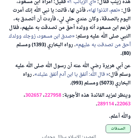
هذه زينب فقال:
أي الزيانب ؟
فقيل: امرأة ابن مسعود،
قال:
نعم، ائذنوا لها
، فأذن لها، قالت: يا نبي الله إنك أمرت
اليوم بالصدقة، وكان عندي حلي لي، فأردت أن أتصدق به،
فزعم ابن مسعود أنه وولده أحق من تصدقت به عليهم، فقال
النبي صلى الله عليه وسلم:
صدق ابن مسعود، زوجك وولدك
أحق من تصدقت به عليهم
. رواه البخاري (1393) ومسلم
(80).
عن أبي هريرة رضي الله عنه أن رسول الله صلى الله عليه
وسلم قال:
قال الله: أنفق يا ابن آدم أنفق عليك
. رواه
البخاري (5073) ومسلم (993).
وينظر لمزيد الفائدة هذه الأجوبة:
227958
،
302657
،
.
289114
،
22063
والله أعلم.
الصدقات
المصدر
:
الإسلام سؤال وجواب