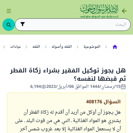
الموضوعية
الفقه وأصوله
الفقه
عبادات
هل يجوز توكيل الفقير بشراء زكاة الفطر
ثم قبضها لنفسه؟
15/رمضان/1444 الموافق 06/أبريل/2023
6,194
السؤال
408176
هل يجوز أن أوكل من أريد أن أقدم له زكاة الفطر أن
يشتري هو المواد الغذائية ـ التي هي من قوت البلد ـ على
أن لا يستعمل المواد الغذائية إلا بعد غروب شمس آخر