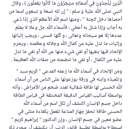
الَّذِينَ يُلْحِدُونَ فِي أَسْمَائِهِ سَيُجْزَوْنَ مَا كَانُوا يَعْمَلُونَ ) ، وقال
النبي صلى الله علية و سلم : " إن لله تسعة و تسعون اسما من
أحصاها دخل الجنة " ، ومنها اسم الله الأعظم الذي إذا دُعي
به أجاب وإذا سُئل به أعطي ، فأسماء الله جل وعلا لا يعلم
عددها إلا هو سبحانه وتعالى ، و كُلها حُسنى ، ويجب إثباتها
وإثبات ما تدل عليه من كمال الله وجلاله وعظمته ، ويحرم
الإلحاد فيها بنفيها أو نفي شيء منها عن الله أو نفي ما تدل
عليه من الكمال ، أو نفي ما تتضمنه من صفات الله العظيمة .
ومن الإلحاد في أسماء الله ما زعمه المدعي " كريم سيد "
وتلميذه وابنه في ورقة يوزعونها على الناس من أن أسماء
الله الحسنى لها طاقة شفائية لعدد ضخم من الأمراض ، وأنه
بواسطة أساليب القياس الدقيقة المختلفة في قياس الطاقة
داخل جسم الإنسان اكتشف أن لكل اسم من أسماء الله
الحسنى طاقة تحفز جهاز المناعة للعمل بكفاءة مثلى في
عضو معين في جسم الإنسان ، وإن الدكتور " إبراهيم كريم "
استطاع بواسطة تطبيق قانون الرنين أن يكتشف أن مجرد ذكر