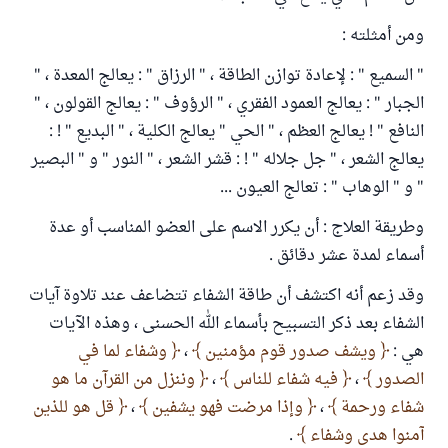
ومن أمثلته :
" السميع " : لإعادة توازن الطاقة ، " الرزاق " : يعالج المعدة ، "
الجبار " : يعالج العمود الفقري ، " الرؤوف " : يعالج القولون ، "
النافع " ! يعالج العظم ، " الحي " يعالج الكلية ، " البديع " ! :
يعالج الشعر ، " جل جلاله " ! : قشر الشعر ، " النور " و " البصير
" و " الوهاب " : تعالج العيون ...
وطريقة العلاج : أن يكرر الاسم على العضو المناسب أو عدة
أسماء لمدة عشر دقائق .
وقد زعم أنه اكتشف أن طاقة الشفاء تتضاعف عند تلاوة آيات
الشفاء بعد ذكر التسبيح بأسماء الله الحسنى ، وهذه الآيات
هي :
ويشف صدور قوم مؤمنين
،
وشفاء لما في
الصدور
،
فيه شفاء للناس
،
وننزل من القرآن ما هو
شفاء ورحمة
،
وإذا مرضت فهو يشفين
،
قل هو للذين
آمنوا هدى وشفاء
.