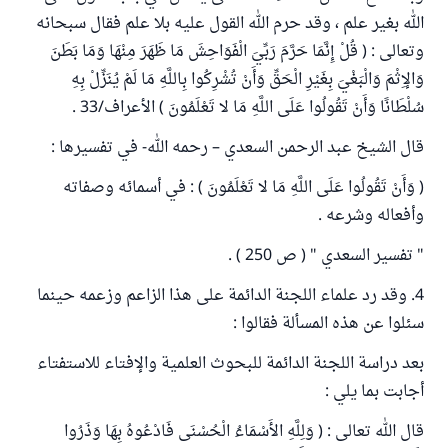
الله بغير علم ، وقد حرم الله القول عليه بلا علم فقال سبحانه
وتعالى : ( قُلْ إِنَّمَا حَرَّمَ رَبِّيَ الْفَوَاحِشَ مَا ظَهَرَ مِنْهَا وَمَا بَطَنَ
وَالإِثْمَ وَالْبَغْيَ بِغَيْرِ الْحَقِّ وَأَنْ تُشْرِكُوا بِاللَّهِ مَا لَمْ يُنَزِّلْ بِهِ
سُلْطَانًا وَأَنْ تَقُولُوا عَلَى اللَّهِ مَا لا تَعْلَمُونَ ) الأعراف/33 .
قال الشيخ عبد الرحمن السعدي – رحمه الله- في تفسيرها :
( وَأَنْ تَقُولُوا عَلَى اللَّهِ مَا لا تَعْلَمُونَ ) : في أسمائه وصفاته
وأفعاله وشرعه .
" تفسير السعدي " ( ص 250 ) .
4. وقد رد علماء اللجنة الدائمة على هذا الزاعم وزعمه حينما
سئلوا عن هذه المسألة فقالوا :
بعد دراسة اللجنة الدائمة للبحوث العلمية والإفتاء للاستفتاء
أجابت بما يلي :
قال الله تعالى : ( وَلِلَّهِ الأَسْمَاءُ الْحُسْنَى فَادْعُوهُ بِهَا وَذَرُوا