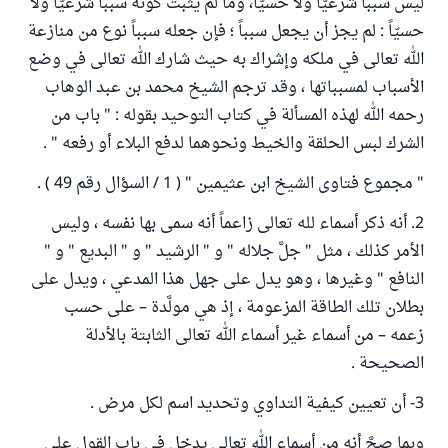
ليس سبباً شرعيّاً ولا حسيّاً، وما لم يثبت كونه سبباً شرعيّاً ولا
حسيّاً : لم يجز أن يجعل سبباً ؛ فإن جعله سبباً نوع من منازعة
الله تعالى في ملكه وإشراك به حيث شارك الله تعالى في وضع
الأسباب لمسبباتها ، وقد ترجم الشيخ محمد بن عبد الوهاب
رحمه الله لهذه المسألة في كتاب التوحيد بقوله : " باب من
الشرك لبس الحلقة والخيط ونحوهما لدفع البلاء أو رفعه " .
" مجموع فتاوى الشيخ ابن عثيمين " ( 1 / السؤال رقم 49 ) .
2. أنه ذكر أسماء لله تعالى زاعماً أنه سمى بها نفسه ، وليس
الأمر كذلك ، مثل " جلَّ جلاله " و " الرشيد " و " البديع " و "
النافع " وغيرها ، وهو يدل على جهل هذا المدعي ، ويدل على
بطلان تلك الطاقة المزعومة ، إذ هي مولَّدة – على حسب
زعمه – من أسماء غير أسماء الله تعالى الثابتة بالأدلة
الصحيحة .
3- أن تعيين كيفية التداوي وتحديد اسم لكل مرض .
وبما صحَّ أنه من أسماء الله تعالى يدخل في باب القول على