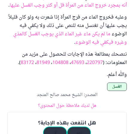
أنه بمجرد خروج الماء من المرأة قل أو كثر وجب الغسل عليها
.
وعليه فخروج الماء من فرج المرأة إذا شعرت به ولو كان قليلاً
يجب عليها أن تغتسل منه للنص على ذلك ولا يكفي فيه
الوضوء
ما لم يكن ماء غير الماء الذي يوجب الغسل كالمذي
وغيره فيكفي فيه الوضوء
.
ننصحك بمطالعة هذه الإجابات للحصول على مزيد من
المعلومات: (
220797
،
47693
،
104808
،
81949
،
83172
).
والله أعلم.
الغسل
المصدر
:
الشيخ محمد صالح المنجد
هل لديك ملاحظة حول المحتوى؟
هل انتفعت بهذه الإجابة؟
نعم
لا