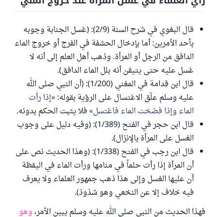
رأي العلماء في غسل المرأة عند خروج المني
قال البغوي في شرح السنة (2/9): (غسل الجنابة وجوبه
بأحد الأمرين: أما بإدخال الحشفة في الفرج أو خروج الماء
الدافق من الرجل أو المرأة. وذهب أهل العلم إلى أنه لا
غسل عليه حتى يتيقن أنه بلل الماء الدافق).
قال ابن قدامة في المغني (1/200): (أن النبي صلى الله
عليه وسلم علّق الاغتسال على الرؤية بقوله:
إذا رأت
الماء وإذا فضخت الماء فاغتسل
فلا يثبت الحكم بدونه.
قال ابن حجر في الفتح (1/389): (وفيه دليل على وجوب
الغسل على المرأة بالإنزال).
قال ابن رجب في الفتح (1/338): (وهذا الحديث نص على
أن المرأة إذا رأت حلماً في منامها ورأت الماء في اليقظة
أن عليها الغسل وإلى هذا ذهب جمهور العلماء ولا يعرف
فيه خلاف إلا عن النخعي وهو شذوذ).
فهذا الحديث من النبي صلى الله عليه وسلم يبين الأمر،
وهو