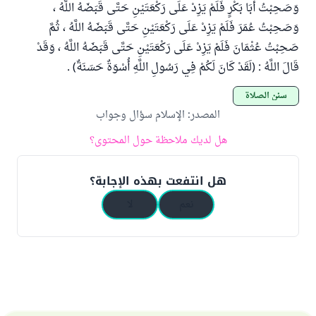
وَصَحِبْتُ أَبَا بَكْرٍ فَلَمْ يَزِدْ عَلَى رَكْعَتَيْنِ حَتَّى قَبَضَهُ اللَّهُ ،
وَصَحِبْتُ عُمَرَ فَلَمْ يَزِدْ عَلَى رَكْعَتَيْنِ حَتَّى قَبَضَهُ اللَّهُ ، ثُمَّ
صَحِبْتُ عُثْمَانَ فَلَمْ يَزِدْ عَلَى رَكْعَتَيْنِ حَتَّى قَبَضَهُ اللَّهُ ، وَقَدْ
قَالَ اللَّهُ : (لَقَدْ كَانَ لَكُمْ فِي رَسُولِ اللَّهِ أُسْوَةٌ حَسَنَةٌ) .
سنن الصلاة
المصدر
:
الإسلام سؤال وجواب
هل لديك ملاحظة حول المحتوى؟
هل انتفعت بهذه الإجابة؟
نعم
لا