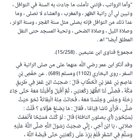
"وأما الرواتب ، فإنني تأملت ما جاءت به السنة في النوافل ،
وتبين لي أن راتبة الظهر ، والمغرب ، والعشاء لا تصلى ، وما
عدا ذلك من النوافل فإنه يصلى مثل سنة الفجر ، وسنة الوتر ،
وصلاة الليل ، وصلاة الضحى ، وتحية المسجد حتى النفل
المطلق أيضا" اهـ .
مجموع فتاوى ابن عثيمين . (15/258).
وقد أنكر ابن عمر رضي الله عنهما على من صلى الراتبة في
السفر ، روى البخاري (1102) ومسلم (689) . عن حَفْصِ بْنِ
عَاصِمِ بْنِ عُمَرَ بْنِ الْخَطَّابِ قَالَ : صَحِبْتُ ابْنَ عُمَرَ فِي طَرِيقِ
مَكَّةَ ، فَصَلَّى لَنَا الظُّهْرَ رَكْعَتَيْنِ ، ثُمَّ أَقْبَلَ وَأَقْبَلْنَا مَعَهُ حَتَّى جَاءَ
رَحْلَهُ وَجَلَسَ وَجَلَسْنَا مَعَهُ ، فَحَانَتْ مِنْهُ الْتِفَاتَةٌ نَحْوَ حَيْثُ
صَلَّى ، فَرَأَى نَاسًا قِيَامًا ، فَقَالَ : مَا يَصْنَعُ هَؤُلاءِ ؟ قُلْتُ :
يُسَبِّحُونَ (أي يصلون النافلة) قَالَ : لَوْ كُنْتُ مُسَبِّحًا لأَتْمَمْتُ
صَلاتِي ، يَا ابْنَ أَخِي ، إِنِّي صَحِبْتُ رَسُولَ اللَّهِ صَلَّى اللَّهُ عَلَيْهِ
وَسَلَّمَ فِي السَّفَرِ فَلَمْ يَزِدْ عَلَى رَكْعَتَيْنِ حَتَّى قَبَضَهُ اللَّهُ ،