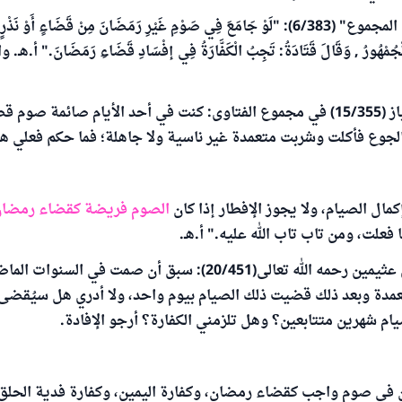
قال النووي في " المجموع" (6/383): "لَوْ جَامَعَ فِي صَوْمِ غَيْرِ رَمَضَانَ مِنْ قَضَاءٍ أَوْ ن
َ الْجُمْهُورُ , وَقَالَ قَتَادَةُ: تَجِبُ الْكَفَّارَةُ فِي إفْسَادِ قَضَاءِ رَمَضَانَ." أ.ه
سئل الشيخ ابن باز (15/355) في مجموع الفتاوى: كنت في أحد الأيام صائمة 
جوع فأكلت وشربت متعمدة غير ناسية ولا جاهلة؛ فما حكم فعلي ه
مال الصيام، ولا يجوز الإفطار إذا كان
الصوم فريضة كقضاء رمضا
 فعلت، ومن تاب تاب الله عليه." أ.هـ.
وسئل الشيخ ابن عثيمين رحمه الله تعالى(20/451): سبق أن صمت في 
دة وبعد ذلك قضيت ذلك الصيام بيوم واحد، ولا أدري هل سيُقضى 
ام شهرين متتابعين؟ وهل تلزمني الكفارة؟ أرجو الإفادة.
ن في صوم واجب كقضاء رمضان، وكفارة اليمين، وكفارة فدية الحلق 