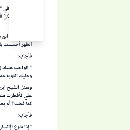
كَفَّارَةَ، وَبِهِ قَال
(4/378).
الظهر أحسست بال
فأجاب:
" الواجب عليك إك
وعليك التوبة مما
علي فأفطرت متعم
كما فعلت؟ أم بصي
فأجاب:
"إذا شرع الإنسا