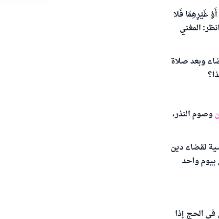
َذْرٍ أَوْ غَيْرِهِمَا فَلا
ـ. وانظر: المغني
صوم قضاء وبعد صلاة
ذا؟
ن
وصوم النذر،
السنوات الماضية لقضاء دين
بيوم واحد
في الحج إذا