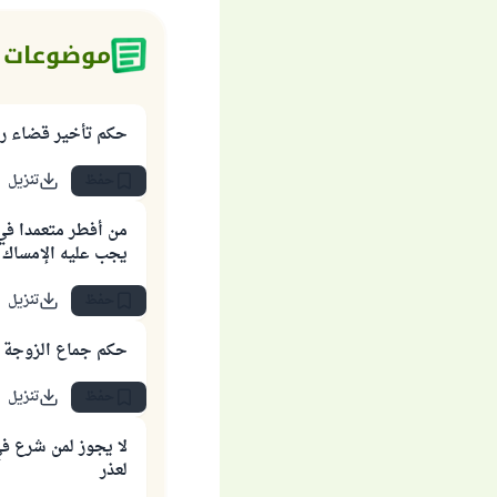
موضوعات 
حكم تأخير قضاء ر
حفظ
تنزيل
من أفطر متعمدا في
يجب عليه الإمساك ب
حفظ
تنزيل
حكم جماع الزوجة 
حفظ
تنزيل
لا يجوز لمن شرع ف
لعذر