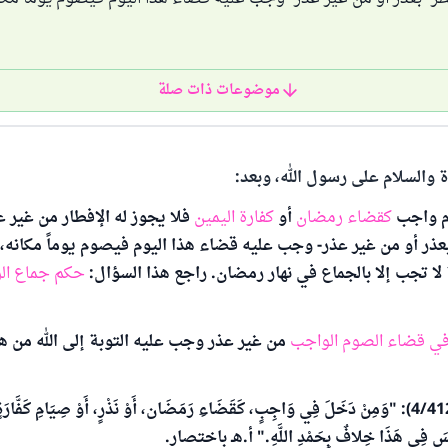
موضوعات ذات صلة
ة والسلام على رسول الله، وبعد:
 واجب
كقضاء رمضان
أو
كفارة اليمين
فلا يجوز له الإفطار من غير 
عذر أو من غير عذر- وجب عليه قضاء هذا اليوم فيصوم يوماً مكانه، و
ة لا تجب إلا بالجماع في نهار رمضان. راجع هذا السؤال:
حكم جماع ال
 في قضاء الصوم الواجب
من غير عذر وجب عليه التوبة إلى الله من هذ
قال ابن قدامة (4/412): "وَمِنْ دَخَلَ فِي وَاجِبٍ، كَقَضَاءِ رَمَضَان، أَوْ نَذْرٍ، أَوْ صِيَامِ كَفَّارَة
َيْسَ فِي هَذَا خِلافٌ بِحَمْدِ اللَّهِ." أ.هـ باختصار.