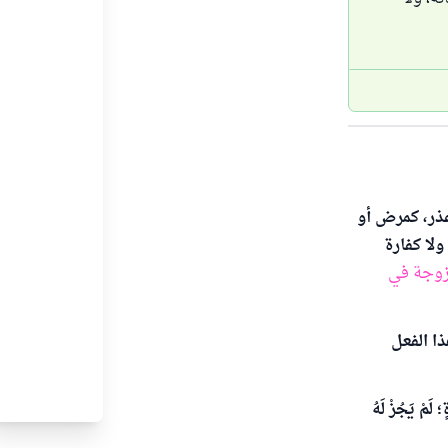
عذر، كمرض أو
لا كفارة
زوجة في
ا الفعل
ٍ؛ لَمْ يَجُزْ لَهُ