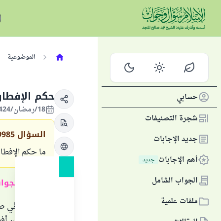
الموضوعية
حكم الإفطار
حسابي
18/رمضان/1424 الموافق 12/نوفمبر/2003
شجرة التصنيفات
السؤال
9985
جديد الإجابات
ما حكم الإفطا
أهم الإجابات
جديد
الجواب الشامل
ملخص الجوا
ملفات علمية
من شرع في صوم
أو سفر. فإن أف