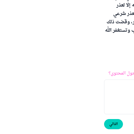
إلا لعذر
بعذر شرعي
ذر، وقضت ذلك
 وتستغفر الله
ول المحتوى؟
التالي