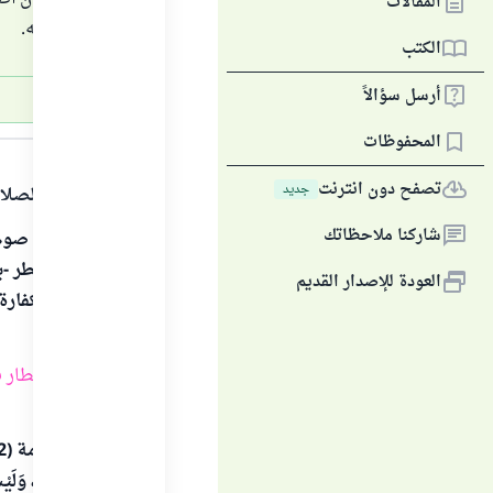
المقالات
كفارة عليه.
الكتب
أرسل سؤالاً
الجواب
المحفوظات
تصفح دون انترنت
جديد
الحمد لله والصلا
شاركنا ملاحظاتك
من شرع في صوم
سفر. فإن أفطر -ب
العودة للإصدار القديم
عليه، لأن الكفار
رمضان
وإن كان
الإفطار
المحرم.
الْخُرُوجُ مِنْهُ، وَل