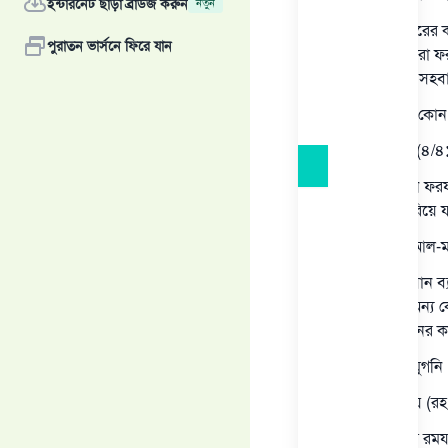
ইন্টারনেট ছাড়া ব্রাউজ করুন
নতুন
যদি কেউ ওজরের ক
পুরাতন ভার্সনে ফিরে যান
কাযা পালন করা ফর
দিনের বেলায় সহব
যদি সে ব্যক্তি ক
ইবনে কুদামা (৪/৪
যে ব্যক্তি কোন ফ
এর থেকে বেরিয়ে য
ইমাম নববী 'আল-মাজ
কেউ যদি রমযান ব্
রোযা কিংবা অন্য ক
বলেন: রমযানের কা
[দেখুন: আল-মুগনি
শাইখ বিন বায (রহ
"একবার আমি রমযা