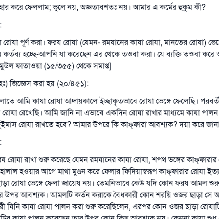
উম্মাহকে উত্তর দিতে আমাদেরকে সহযোগিতা করুন
াহার করে ফেললাম; ভুলে নয়, অজ্ঞতাবশতঃ নয়। আমার এ কর্মের হুকুম কী?
রাসূল সাল্লাল্লাহু আলাইহি ওয়া সাল্লাম বলেছেন
:
যে ব্যক্তি সৎ কর্মের পথ দেখাবে সে সৎকর্মকারীর সমান সওয়াব পাবে
ল রোযা পূর্ণ করা। ফরয রোযা (যেমন- রমযানের কাযা রোযা, মানতের রোযা) ভেঙ
(সহিহ মুসলিম; ১৮৯৩)
র্তব্য হচ্ছে-আপনি যা করেছেন এর থেকে তওবা করা। যে ব্যক্তি তওবা করে আল
মুউল ফাতাওয়া (১৫/৩৫৫) থেকে সমাপ্ত]
ঃ) জিজ্ঞেস করা হয় (২০/৪৫১):
এখনই শরীক হোন
ুলোতে আমি কাযা রোযা আদায়কালে ইচ্ছাকৃতভাবে রোযা ভেঙ্গে ফেলেছি। পরবর্
রোযা রেখেছি। আমি জানি না এভাবে একদিন রোযা রাখার মাধ্যমে কাযা পালন
ুইমাস রোযা রাখতে হবে? আমার উপরে কি কাফ্‌ফারা আবশ্যক? দয়া করে জান
:
য রোযা রাখা শুরু করেছে যেমন রমযানের কাযা রোযা, শপথ ভঙ্গের কাফ্‌ফারার 
হালাল হওয়ার আগে মাথা মুণ্ডন করে ফেলার ফিদিয়াস্বরূপ কাফ্‌ফারার রোযা ইত্য
ড়া রোযা ভেঙ্গে ফেলা জায়েয নয়। তেমনিভাবে কেউ যদি কোন ফরয আমল শুর
র উপর আবশ্যক। আমলটি কর্তন করাকে বৈধকারী কোন শরয়ি ওজর ছাড়া সে 
ী যিনি কাযা রোযা পালন করা শুরু করেছিলেন, এরপর কোন ওজর ছাড়া রোযাটি
াটির কাযা পালন করেছেন তার উপর কোন কিছু আবশ্যক নয়। কেননা কাযা শুধ