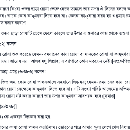
ারণে কিংবা ওজর ছাড়া রোযা ভেঙ্গে ফেলে তাহলে তার উপর ঐ দিনের বদলে 
য। তাকে কোন কাফ্‌ফারা দিতে হবে না। কেননা কাফ্‌ফারা ফরয হয় শুধুমাত্র 
াস করার কারণে।
োন ওজর ছাড়া রোযাটি ভেঙ্গে ফেলে তাহলে তার উপর এ গুনাহর কাজ থেকে তওব
১২) বলেন:
রয রোযা শুরু করেছে যেমন- রমযানের কাযা রোযা বা মানতের রোযা বা কাফ্‌ফারা
াওয়া জায়েয নয়। আলহামদু লিল্লাহ; এ ব্যাপারে কোন মতভেদ নেই।[সংক্ষেপিত 
মু' গ্রন্থে (৬/৩৮৩) বলেন:
যতিত অন্য কোন রোযা পালনকালে সহবাসে লিপ্ত হয়; যেমন- রমযানের কাযা রো
োন রোযা সেক্ষেত্রে কাফ্‌ফারা দিতে হবে না। এটি সংখ্যা গরিষ্ঠ আলেমের অভি
যা রোযা নষ্ট করার কারণে তার উপর কাফ্‌ফারা আবশ্যক হবে।[সমাপ্ত]
 (৪/৩৭৮)]
ঃ) কে একবার জিজ্ঞেস করা হয়:
উত্তর নম্বর ১১০৮৪৫ একটি বিবাহ রক্ষা করেছিল।
নের কাযা রোযা পালন করছিলাম। জোহরের পরে আমার ক্ষুধা লেগে গেল বিধা