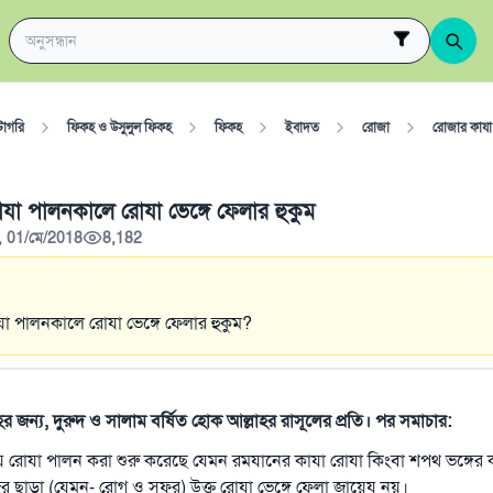
টাগরি
ফিকহ ও উসুলুল ফিকহ
ফিকহ
ইবাদত
রোজা
রোজার কাযা
া পালনকালে রোযা ভেঙ্গে ফেলার হুকুম
, 01/মে/2018
8,182
া পালনকালে রোযা ভেঙ্গে ফেলার হুকুম?
াহর জন্য, দুরুদ ও সালাম বর্ষিত হোক আল্লাহর রাসূলের প্রতি। পর সমাচার:
রয রোযা পালন করা শুরু করেছে যেমন রমযানের কাযা রোযা কিংবা শপথ ভঙ্গের ক
 ছাড়া (যেমন- রোগ ও সফর) উক্ত রোযা ভেঙ্গে ফেলা জায়েয নয়।