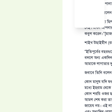
ইচ্ছাকৃতভাবে পান
জবাবে তিনি বলেন
আপনার কর্তব্য ছি
নেই। এখন আপনার ক
কবুল করেন।"[মাজ
শাইখ উছাইমীন (রহ
"ইতিপূর্বের বছরগ
বদলে অন্য একদিন 
আমাকে লাগাতার দ
জবাবে তিনি বলেন
কোন মানুষ যদি ফর
মধ্যে ইহরাম থেকে 
কোন শরয়ি ওজর ছা
আমল শেষ করা তা
জায়েয নয়। এই নার
এবং অন্যদিন রোয