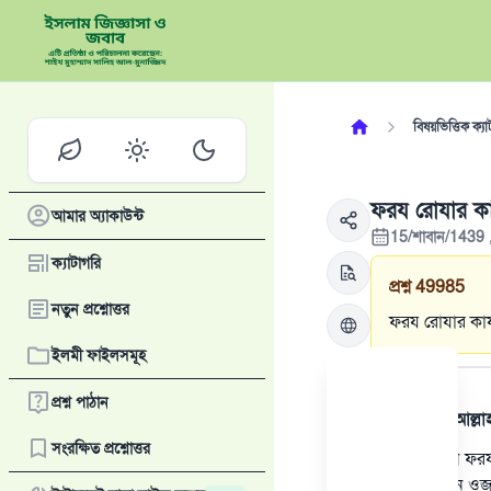
বিষয়ভিত্তিক ক্যা
ফরয রোযার কায
আমার অ্যাকাউন্ট
15/শাবান/1439 
ক্যাটাগরি
প্রশ্ন
49985
নতুন প্রশ্নোত্তর
ফরয রোযার কায
ইলমী ফাইলসমূহ
উত্তর
প্রশ্ন পাঠান
সমস্ত প্রশংসা আল্ল
সংরক্ষিত প্রশ্নোত্তর
যে ব্যক্তি কোন ফ
তার জন্য কোন ওজর