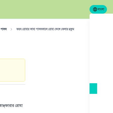
বাংলা
 পালন
ফরয রোযার কাযা পালনকালে রোযা ভেঙ্গে ফেলার হুকুম
াফ্‌ফারার রোযা