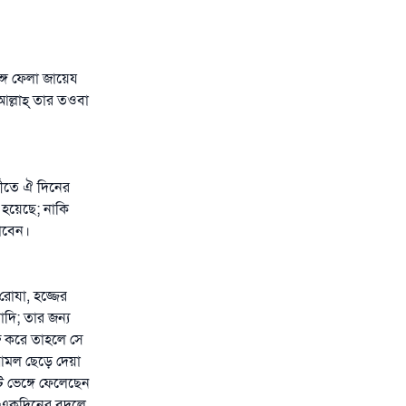
্গে ফেলা জায়েয
্লাহ্‌ তার তওবা
তীতে ঐ দিনের
 হয়েছে; নাকি
াবেন।
রোযা, হজ্জের
াদি; তার জন্য
ু করে তাহলে সে
আমল ছেড়ে দেয়া
 ভেঙ্গে ফেলেছেন
ু একদিনের বদলে