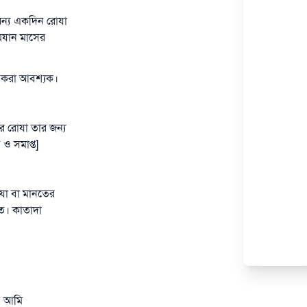
অন্য একদিন রোযা
রমযান মাসের
া করা আবশ্যক।
র রোযা তার জন্য
ও সমাপ্ত]
যা বা মানতের
মত। কাতাদা
য় আমি