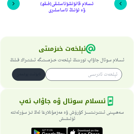
ئىسلام قانۇنشۇناسلىقى(فىقھ)
ۋە ئۇنىڭ ئاساسلىرى
ئېلخەت خىزمىتى
ئىسلام سوئال جاۋاپ تورىنىڭ ئېلخەت خىزمىىتىگە ئىشتىراك قىلىڭ
ئابۇنىت بولىمەن
ئىسلام سوئال ۋە جاۋاب ئەپ
سەھىپىنى ئىنتىرنىتسىز كۆرۈش ۋە مەزمۇنلارغا ئەڭ تىز سۈرئەتتە
ئۈلىشىش