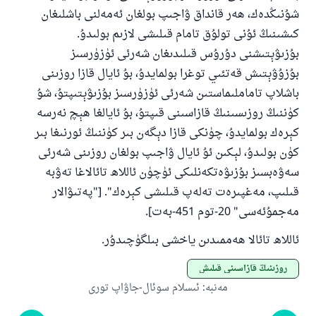
شۇنىڭدەك، ھەر قانداق ۋاجىپ بولغان ئەمەلنى باشلىغان
كىشىنىڭ ئۇنى تولۇق تامام قىلىشى لازىم بولىدۇ.
بۇزىۋېتىشنى دۇرۇس قىلىدىغان شەرئى ئۈزۈرسىز
بۇزۇۋېتىش قەتئىي توغرا بولمايدۇ، بۇ ئايال قازا روزىنى
باشلاپ تاماملىماستىن شەرئى ئۈزۈرسىز بۇزىۋېتىپتۇ، شۇ
كۈننىڭ روزىسىنىڭ قازاسىنى قىپتۇ، بۇ ئايالغا ھېچ نەرسە
كېرەك بولمايدۇ، چۈنكى قازا دېگەن بىر كۈننىڭ ئورنىغا بىر
كۈن بولىدۇ، لېكىن ئۇ ئايال ۋاجىپ بولغان روزىنى شەرئى
سەۋەبسىز بۇزىۋەتكەنلىكى ئۈچۈن ئاللاھ تائالاغا تەۋبە
قىلىپ، مەغپىرەت تەلەپ قىلىشى كېرەك". ["پەتىۋالار
مەجمۇئەسى" 20-توم 451-بەت].
ئاللاھ تائالا ھەممىدىن ياخشى بىلگۈچىدۇر.
روزىنىڭ قازاسىنى قىلىش
مەنبە
:
ئىسلام سوئال-جاۋاپ تورى