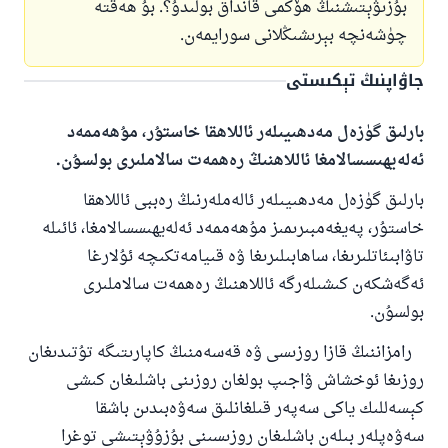
بۇزىۋېتىشنىڭ ھۆكمى قانداق بولىدۇ؟. بۇ ھەقتە
چۈشەنچە بېرىشىڭلانى سورايمەن.
جاۋاپنىڭ تېكىستى
بارلىق گۈزەل مەدھىيىلەر ئاللاھقا خاستۇر، مۇھەممەد
ئەلەيھىسسالامغا ئاللاھنىڭ رەھمەت سالاملىرى بولسۇن.
بارلىق گۈزەل مەدھىيىلەر ئالەملەرنىڭ رەببى ئاللاھقا
خاستۇر، پەيغەمبىرىمىز مۇھەممەد ئەلەيھىسسالامغا، ئائىلە
تاۋابىئاتلىرىغا، ساھابىلىرىغا ۋە قىيامەتكىچە ئۇلارغا
ئەگەشكەن كىشىلەرگە ئاللاھنىڭ رەھمەت سالاملىرى
بولسۇن.
رامزاننىڭ قازا روزىسى ۋە قەسەمنىڭ كاپارىتىگە تۇتىدىغان
روزىغا ئوخشاش ۋاجىپ بولغان روزىنى باشلىغان كىشى
كېسەللىك ياكى سەپەر قىلغانلىق سەۋەبىدىن باشقا
سەۋەپلەر بىلەن باشلىغان روزىسىنى بۇزۇۋېتىشى توغرا