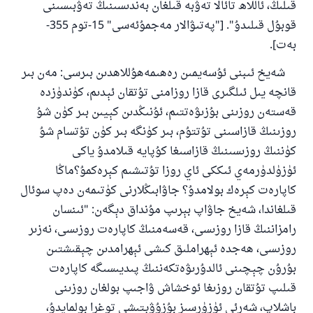
قىلىڭ، ئاللاھ تائالا تەۋبە قىلغان بەندىسىنىڭ تەۋبىسىنى
ئىئائە
قوبۇل قىلىدۇ". ["پەتىۋالار مەجمۇئەسى" 15-توم 355-
بەت].
شەيخ ئىبنى ئۇسەيمىن رەھىمەھۇللاھدىن بىرسى: مەن بىر
قانچە يىل ئىلگىرى قازا روزامنى تۇتقان ئېدىم، كۈندۈزدە
قەستەن روزىنى بۇزىۋەتتىم، ئۇنىڭدىن كېيىن بىر كۈن شۇ
روزىنىڭ قازاسىنى تۇتتۇم، بىر كۈنگە بىر كۈن تۇتسام شۇ
كۈننىڭ روزىسىنىڭ قازاسىغا كۇپايە قىلامدۇ ياكى
ئۈزۈلدۈرمەي ئىككى ئاي روزا تۇتىشىم كېرەكمۇ؟ماڭا
كاپارەت كېرەك بولامدۇ؟ جاۋابىڭلارنى كۈتىمەن دەپ سوئال
قىلغاندا، شەيخ جاۋاپ بېرىپ مۇنداق دېگەن: "ئىنسان
رامزاننىڭ قازا روزىسى، قەسەمنىڭ كاپارەت روزىسى، نەزىر
روزىسى، ھەجدە ئېھراملىق كىشى ئېھرامدىن چېقىشتىن
بۇرۇن چېچىنى ئالدۇرىۋەتكەننىڭ پىديىسىگە كاپارەت
قىلىپ تۇتقان روزىغا ئوخشاش ۋاجىپ بولغان روزىنى
باشلاپ، شەرئى ئۈزۈرسىز بۇزۇۋېتىشى توغرا بولمايدۇ،