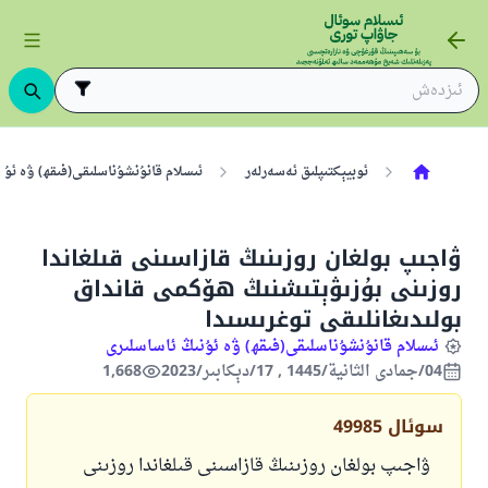
ئوبيېكتىپلىق ئەسەرلەر
ئىسلام قانۇنشۇناسلىقى(فىقھ) ۋە ئۇن
ۋاجىپ بولغان روزىنىڭ قازاسىنى قىلغاندا
روزىنى بۇزىۋېتىشنىڭ ھۆكمى قانداق
بولىدىغانلىقى توغرىسىدا
ئىسلام قانۇنشۇناسلىقى(فىقھ) ۋە ئۇنىڭ ئاساسلىرى
04/جمادى الثانية/1445 , 17/دېكابىر/2023
1,668
سوئال
49985
ۋاجىپ بولغان روزىنىڭ قازاسىنى قىلغاندا روزىنى