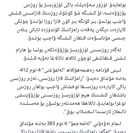
بولمايدۇ. ئۈزۈر سەۋەپلىك ياكى ئۈزۈرسىز بۇ روزىنى
بۇزۇۋەتسە، ئۇ كىشىگە شۇ كۈنلۈك روزىنىڭ قازاسىنى قىلىش
ۋاجىپ بولىدۇ، بىر كۈنگە بىر كۈن قازا روزا تۇتىدۇ چۈنكى
كاپارەت دېگەن پەقەت رامزاننىڭ كۈندۈزدە ئايالى بىلەن
جىنسى مۇناسىۋەت قىلغان كىشىگە ۋاجىپ بولىدۇ.
ئەگەر روزىسىنى ئۈزۈرسىز بۇزۇۋەتكەن بولسا بۇ ھارام
ئىشنى قىلغانلىقى ئۈچۈن ئاللاھ تائالاغا تەۋبە قىلىدۇ.
ئىبنى قۇدامە رەھىمەھۇللاھ "ئەلمۇغنى" 4-توم 412-
بەتتە مۇنداق دەيدۇ: "رامزاننىڭ قازا روزىسى، نەزىر روزىسى
ياكى كاپارەت روزىسىغا ئوخشاش ۋاجىپ بولغان روزىنى
باشلىغان كىشىنىڭ ھېچ ئۈزۈرسىز روزىسىنى بۇزۇۋېتىشى
توغرا بولمايدۇ، ئاللاھقا ھەمدىلەر بولسۇن بۇ مەسىلىدە
ئالىملار ئارىسىدا ئىختىلاپ يوق".
ئىمام نەۋەۋىي "ئەلمەجمۇ" 6-توم 383-بەتتە مۇنداق
دەيدۇ: "ئەگەر رامزاننىڭ روزىسىدىن باشقا قازا روزا ياكى