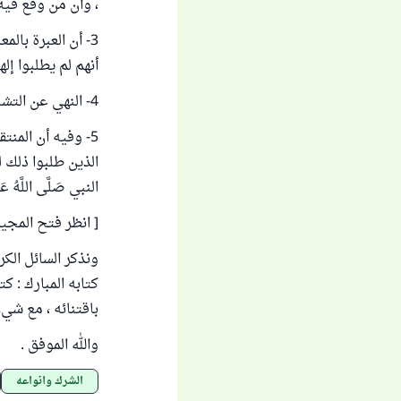
، وأن من وقع فيه 
3- أن العبرة بال
أنهم لم يطلبوا إله
4- النهي عن التشبه بأهل الجاهلية والكتاب فيما هو من خصائصهم وعباداتهم .
5- وفيه أن المنت
الذين طلبوا ذلك 
النبي صَلَّى اللَّ
[ انظر فتح المجيد ، بشرح كتاب التوح
ونذكر السائل الك
كتابه المبارك : ك
باقتنائه ، مع شي
والله الموفق .
الشرك وأنواعه