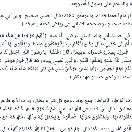
ة والسلام على رسول الله، وبعد:
هذا الحديث رواه الإمام أحمد21390، والترمذي 2180وقال : حسن صحيح
سناده صحيح ، وصححه الألباني في رياض الجنة رقم 76 ]
ديث أبي واقد الليثي ، رضي الله عنه : ( أنَّهُمْ خَرَجُوا عَنْ مَكَّةَ مَعَ رَس
َلَّمَ إِلَى حُنَيْنٍ ، قَالَ وَكَانَ لِلْكُفَّارِ سِدْرَةٌ يَعْكُفُونَ عِنْدَهَا وَيُعَلِّقُونَ بِهَا أَسْلِح
: فَمَرَرْنَا بِسِدْرَةٍ خَضْرَاءَ عَظِيمَةٍ ، قَالَ : فَقُلْنَا : يَا رَسُولَ اللَّهِ ، اجْعَلْ لَنَا ذَ
صَلَّى اللَّهُ عَلَيْهِ وَسَلَّمَ : قُلْتُمْ ، وَالَّذِي نَفْسِي بِيَدِه ،ِ كَمَا قَالَ قَوْمُ مُوسَى : اج
إِنَّكُمْ قَوْمٌ تَجْهَلُونَ ، إِنَّهَا لَسُنَنٌ لَتَرْكَبُنَّ سُنَنَ مَنْ كَانَ قَبْلَكُمْ سُنَّةً سُنَّة 
نة : ( ونحن حديثو عهد بكفر )
 لَهَا ذَاتُ أَنْوَاطٍ ، الأنواط : جمع نوط ، وهو كل شيء يعلق ، وذات الأنواط
 . قَالَ ابن الأثير فِي النِّهَايَةِ : هِيَ اِسْمُ شَجَرَةٍ بِعَيْنِهَا كَانَتْ لِلْمُشْرِ
عَلِّقُونَهُ بِهَا ، وَيَعْكُفُونَ حَوْلَهَا ، فَسَأَلُوهُ أَنْ يَجْعَلَ لَهُمْ مِثْلَهَا ، فَنَهَاهُمْ عَنْ ذ
َذِي نَفْسِي بِيَدِه ،ِ كَمَا قَالَ قَوْمُ مُوسَى : اجْعَلْ لَنَا إِلَهًا كَمَا لَهُمْ آلِهَةً قَالَ إِن