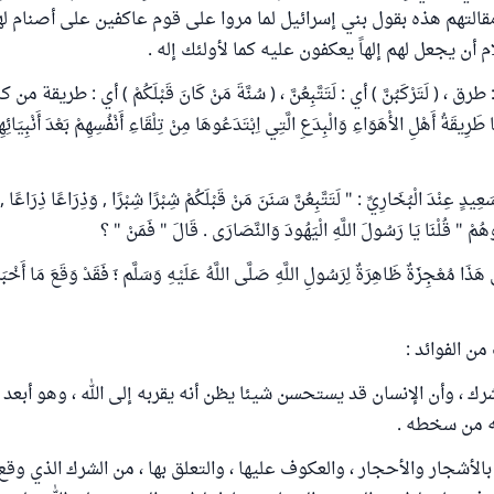
به مقالتهم هذه بقول بني إسرائيل لما مروا على قوم عاكفين على أصنام له
أن يجعل لهم إلهاً يعكفون عليه كما لأولئك إله .
رق ، ( لَتَرْكَبُنَّ ) أي : لَتَتَّبِعُنَّ ، ( سُنَّةَ مَنْ كَانَ قَبْلَكُمْ ) أي : طريقة 
َرِيقَةُ أَهْلِ الأْهَوَاءِ وَالْبِدَعِ الَّتِي اِبْتَدَعُوهَا مِنْ تِلْقَاءِ أَنْفُسِهِمْ بَعْدَ أَنْبِيَائِه
ٍ عِنْدَ الْبُخَارِيِّ : " لَتَتَّبِعُنَّ سَنَنَ مَنْ قَبْلَكُمْ شِبْرًا شِبْرًا , وَذِرَاعًا ذِرَاعًا ,
ُمْ " قُلْنَا يَا رَسُولَ اللَّهِ الْيَهُودَ وَالنَّصَارَى . قَالَ " فَمَنْ " ؟
مُعْجِزَةٌ ظَاهِرَةٌ لِرَسُولِ اللَّهِ صَلَّى اللَّهُ عَلَيْهِ وَسَلَّم ؛َ فَقَدْ وَقَعَ مَا أَخْبَرَ 
ن الفوائد :
شرك ، وأن الإنسان قد يستحسن شيئا يظن أنه يقربه إلى الله ، وهو أبعد 
به من سخطه .
ك بالأشجار والأحجار ، والعكوف عليها ، والتعلق بها ، من الشرك الذي وق