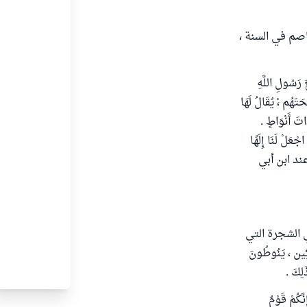
 ، وابن أبي عاصم في السنة ،
ُولِ اللَّهِ
َتَهُم ،ْ يُقَالُ لَهَا
اتَ أَنْوَاطٍ .
ْعَلْ لَنَا إِلَهًا
.)ً وعند ابن أبي
 هي الشجرة التي
كِين ، يَنُوطُونَ
َلِكَ .
َّكُمْ قَوْمٌ