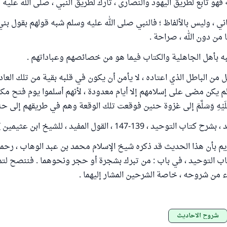
فهو تابع لطريق اليهود والنصارى ، تارك لطريق النبي ، صلى الله عليه 
معاني ، وليس بالألفاظ ؛ فالنبي صلى الله عليه وسلم شبه قولهم بقول بني
ا من دون الله ، صراحة .
قل من الباطل الذي اعتاده ، لا يأمن أن يكون في قلبه بقية من تلك العا
لم يكن مضى على إسلامهم إلا أيام معدودة ، لأنهم أسلموا يوم فتح مك
هُ عَلَيْهِ وَسَلَّمَ إلى غزوة حنين فوقعت تلك الوقعة وهم في طريقهم إلى حن
يد ، 139-147 ، القول المفيد ، للشيخ ابن عثيمين ] .
ريم بأن هذا الحديث قد ذكره شيخ الإسلام محمد بن عبد الوهاب ، رحمه 
تاب التوحيد ، في باب : من تبرك بشجرة أو حجر ونحوهما . فننصح لتمام
ء من شروحه ، خاصة الشرحين المشار إليهما .
شروح الأحاديث