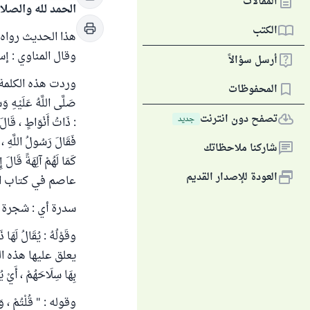
المقالات
الحمد لله والصلا
الكتب
وقال المناوي : إ
أرسل سؤالاً
وردت هذه الكلمة في ح
المحفوظات
صَلَّى اللَّهُ عَلَيْهِ وَس
تصفح دون انترنت
جديد
: ذَاتُ أَنْوَاطٍ ، قَالَ 
فَقَالَ رَسُولُ اللَّهِ ، 
شاركنا ملاحظاتك
كَمَا لَهُمْ آلِهَةً قَالَ 
العودة للإصدار القديم
عاصم في كتاب الس
سدرة أي : شجرة
وقَوْلُهُ : يُقَالُ
يعلق عليها هذه المعاليق
بِهَا سِلَاحَهُمْ ، أَيْ يُ
وقوله : " قُلْتُمْ ، وَالّ