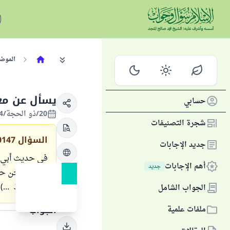
الموض
يسأل عن مع
حسابي
20/ذو الحجة/1424 الموافق 11/فبراير/2004
شجرة التصنيفات
السؤال
0147
جديد الإجابات
في حديث أبي وا
أهم الإجابات
جديد
حنين ونحن حدث
ذات أنواط ...) 
الجواب الشامل
ملفات علمية
الجواب