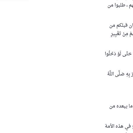
م ، طلبوا من
من كان قبلكم من
ِمْ مِنْ تَغْيِيرِ
 حَتَّى لَوْ دَخَلُوا
بِهِ صَلَّى اللَّهُ
ما يبعده من
ع في هذه الأمة