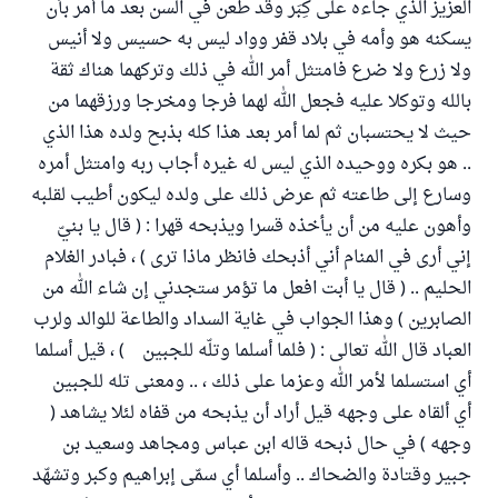
العزيز الذي جاءه على كِبَر وقد طعن في السن بعد ما أمر بأن
يسكنه هو وأمه في بلاد قفر وواد ليس به حسيس ولا أنيس
ولا زرع ولا ضرع فامتثل أمر الله في ذلك وتركهما هناك ثقة
بالله وتوكلا عليه فجعل الله لهما فرجا ومخرجا ورزقهما من
حيث لا يحتسبان ثم لما أمر بعد هذا كله بذبح ولده هذا الذي
.. هو بكره ووحيده الذي ليس له غيره أجاب ربه وامتثل أمره
وسارع إلى طاعته ثم عرض ذلك على ولده ليكون أطيب لقلبه
وأهون عليه من أن يأخذه قسرا ويذبحه قهرا : ( قال يا بنيّ
إني أرى في المنام أني أذبحك فانظر ماذا ترى ) ، فبادر الغلام
الحليم .. ( قال يا أبت افعل ما تؤمر ستجدني إن شاء الله من
الصابرين ) وهذا الجواب في غاية السداد والطاعة للوالد ولرب
العباد قال الله تعالى : ( فلما أسلما وتلّه للجبين ) ، قيل أسلما
أي استسلما لأمر الله وعزما على ذلك ، .. ومعنى تله للجبين
أي ألقاه على وجهه قيل أراد أن يذبحه من قفاه لئلا يشاهد (
وجهه ) في حال ذبحه قاله ابن عباس ومجاهد وسعيد بن
جبير وقتادة والضحاك .. وأسلما أي سمّى إبراهيم وكبر وتشهّد