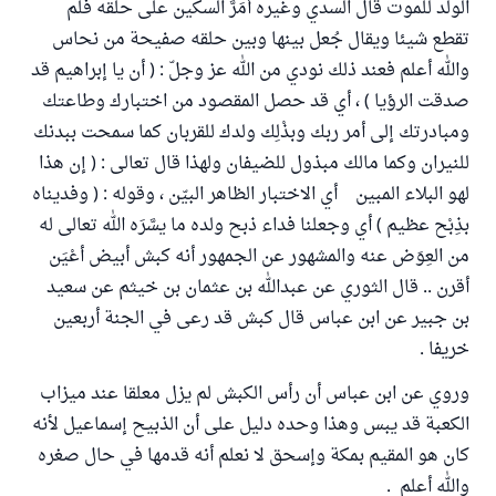
الولد للموت قال السدي وغيره أمَرَّ السكين على حلقه فلم
تقطع شيئا ويقال جُعل بينها وبين حلقه صفيحة من نحاس
والله أعلم فعند ذلك نودي من الله عز وجلّ : ( أن يا إبراهيم قد
صدقت الرؤيا ) ، أي قد حصل المقصود من اختبارك وطاعتك
ومبادرتك إلى أمر ربك وبذْلِك ولدك للقربان كما سمحت ببدنك
للنيران وكما مالك مبذول للضيفان ولهذا قال تعالى : ( إن هذا
لهو البلاء المبين أي الاختبار الظاهر البيّن ، وقوله : ( وفديناه
بذِبْح عظيم ) أي وجعلنا فداء ذبح ولده ما يسَّرَه الله تعالى له
من العِوَض عنه والمشهور عن الجمهور أنه كبش أبيض أعْيَن
أقرن .. قال الثوري عن عبدالله بن عثمان بن خيثم عن سعيد
بن جبير عن ابن عباس قال كبش قد رعى في الجنة أربعين
خريفا .
وروي عن ابن عباس أن رأس الكبش لم يزل معلقا عند ميزاب
الكعبة قد يبس وهذا وحده دليل على أن الذبيح إسماعيل لأنه
كان هو المقيم بمكة وإسحق لا نعلم أنه قدمها في حال صغره
والله أعلم .