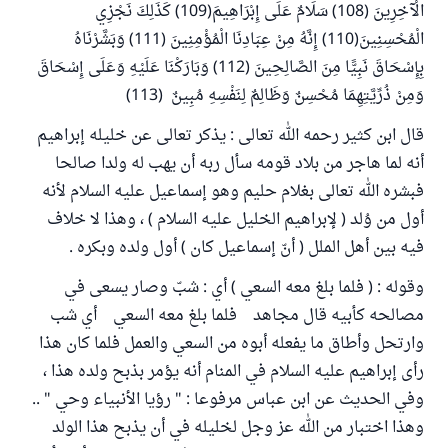
الْآخِرِينَ (108) سَلَامٌ عَلَى إِبْرَاهِيمَ(109) كَذَلِكَ نَجْزِي
الْمُحْسِنِينَ(110) إِنَّهُ مِنْ عِبَادِنَا الْمُؤْمِنِينَ (111) وَبَشَّرْنَاهُ
بِإِسْحَاقَ نَبِيًّا مِنَ الصَّالِحِينَ (112) وَبَارَكْنَا عَلَيْهِ وَعَلَى إِسْحَاقَ
وَمِنْ ذُرِّيَّتِهِمَا مُحْسِنٌ وَظَالِمٌ لِنَفْسِهِ مُبِينٌ (113)
قال ابن كثير رحمه الله تعالى : يذكر تعالى عن خليله إبراهيم
أنه لما هاجر من بلاد قومه سأل ربه أن يهب له ولدا صالحا
فبشره الله تعالى بغلام حليم وهو إسماعيل عليه السلام لأنه
أول من وُلد ( لإبراهيم الخليل عليه السلام ) ، وهذا لا خلاف
فيه بين أهل الملل ( أنّ إسماعيل كان ) أول ولده وبكره .
وقوله : ( فلما بلغ معه السعي ) أي : شبّ وصار يسعى في
مصالحه كأبيه قال مجاهد فلما بلغ معه السعي أي شب
وارتحل وأطاق ما يفعله أبوه من السعي والعمل فلما كان هذا
رأى إبراهيم عليه السلام في المنام أنه يؤمر بذبح ولده هذا ،
وفي الحديث عن ابن عباس مرفوعا : " رؤيا الأنبياء وحي " ..
وهذا اختبار من الله عز وجل لخليله في أن يذبح هذا الولد