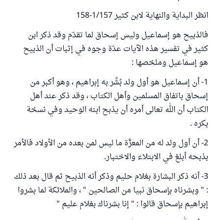
انظر البداية والنهاية لابن كثير 1/157-158
فالذبيح هو إسماعيل وليس إسحاق لما تقدّم وقد ذكر ابن
كثير في تفسير هذه الآيات عدّة وجوه في إثبات أن الذبيح
هو إسماعيل وملخصها :
1- أن إسماعيل هو أول ولد بُشِّر به إبراهيم ، وهو أكبر من
إسحاق باتفاق المسلمين وأهل الكتاب ، وقد ذكر عند أهل
الكتاب أن الله تعالى أمره أن يذبح ابنه الوحيد وفي نسخة
بكره .
2- أن أول ولد له من المعزَّة ما ليس لمن بعده من الأولاد فالأمر
بذبحه أبلغ في الابتلاء والاختبار.
3- أنه ذكر البشارة بغلام حليم وذكر أنه الذبيح ثم قال بعد ذلك
: " وبشرناه بإسحاق نبيا من الصالحين " ، والملائكة لما بشروا
إبراهيم بإسحاق قالوا : " إنا بشرناك بغلام عليم "