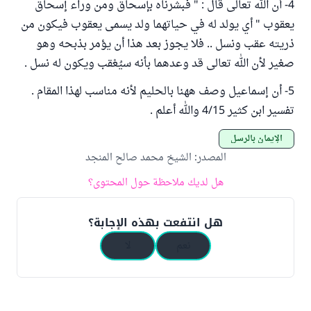
4- أن الله تعالى قال : " فبشرناه بإسحاق ومن وراء إسحاق
يعقوب " أي يولد له في حياتهما ولد يسمى يعقوب فيكون من
ذريته عقب ونسل .. فلا يجوز بعد هذا أن يؤمر بذبحه وهو
صغير لأن الله تعالى قد وعدهما بأنه سيُعْقب ويكون له نسل .
5- أن إسماعيل وصف ههنا بالحليم لأنه مناسب لهذا المقام .
تفسير ابن كثير 4/15 والله أعلم .
الإيمان بالرسل
المصدر
:
الشيخ محمد صالح المنجد
هل لديك ملاحظة حول المحتوى؟
هل انتفعت بهذه الإجابة؟
نعم
لا