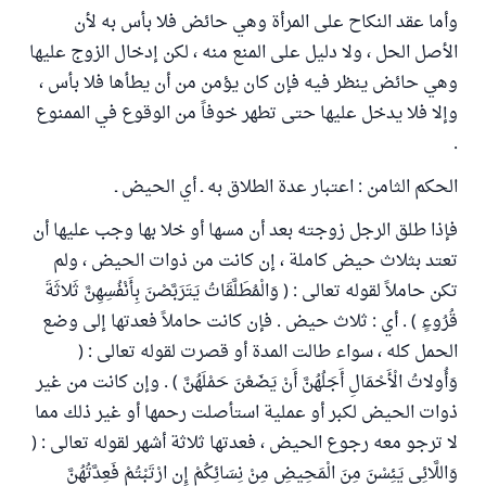
وأما عقد النكاح على المرأة وهي حائض فلا بأس به لأن
الأصل الحل ، ولا دليل على المنع منه ، لكن إدخال الزوج عليها
وهي حائض ينظر فيه فإن كان يؤمن من أن يطأها فلا بأس ،
وإلا فلا يدخل عليها حتى تطهر خوفاً من الوقوع في الممنوع
.
الحكم الثامن : اعتبار عدة الطلاق به ـ أي الحيض ـ
فإذا طلق الرجل زوجته بعد أن مسها أو خلا بها وجب عليها أن
تعتد بثلاث حيض كاملة ، إن كانت من ذوات الحيض ، ولم
تكن حاملاً لقوله تعالى : ( وَالْمُطَلَّقَاتُ يَتَرَبَّصْنَ بِأَنْفُسِهِنَّ ثَلاثَةَ
قُرُوءٍ ) . أي : ثلاث حيض . فإن كانت حاملاً فعدتها إلى وضع
الحمل كله ، سواء طالت المدة أو قصرت لقوله تعالى : (
وَأُولاتُ الْأَحْمَالِ أَجَلُهُنَّ أَنْ يَضَعْنَ حَمْلَهُنَّ ) . وإن كانت من غير
ذوات الحيض لكبر أو عملية استأصلت رحمها أو غير ذلك مما
لا ترجو معه رجوع الحيض ، فعدتها ثلاثة أشهر لقوله تعالى : (
وَاللَّائِي يَئِسْنَ مِنَ الْمَحِيضِ مِنْ نِسَائِكُمْ إِنِ ارْتَبْتُمْ فَعِدَّتُهُنَّ