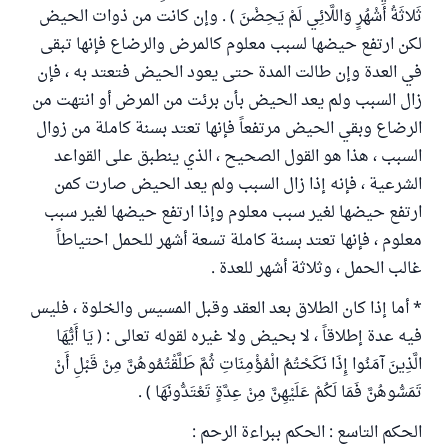
ثَلاثَةُ أَشْهُرٍ وَاللَّائِي لَمْ يَحِضْنَ ) . وإن كانت من ذوات الحيض
لكن ارتفع حيضها لسبب معلوم كالمرض والرضاع فإنها تبقى
في العدة وإن طالت المدة حتى يعود الحيض فتعتد به ، فإن
زال السبب ولم يعد الحيض بأن برئت من المرض أو انتهت من
الرضاع وبقي الحيض مرتفعاً فإنها تعتد بسنة كاملة من زوال
السبب ، هذا هو القول الصحيح ، الذي ينطبق على القواعد
الشرعية ، فإنه إذا زال السبب ولم يعد الحيض صارت كمن
ارتفع حيضها لغير سبب معلوم وإذا ارتفع حيضها لغير سبب
معلوم ، فإنها تعتد بسنة كاملة تسعة أشهر للحمل احتياطاً
غالب الحمل ، وثلاثة أشهر للعدة .
* أما إذا كان الطلاق بعد العقد وقبل المسيس والخلوة ، فليس
فيه عدة إطلاقاً ، لا بحيض ولا غيره لقوله تعالى : ( يَا أَيُّهَا
الَّذِينَ آمَنُوا إِذَا نَكَحْتُمُ الْمُؤْمِنَاتِ ثُمَّ طَلَّقْتُمُوهُنَّ مِنْ قَبْلِ أَنْ
تَمَسُّوهُنَّ فَمَا لَكُمْ عَلَيْهِنَّ مِنْ عِدَّةٍ تَعْتَدُّونَهَا ) .
الحكم التاسع : الحكم ببراءة الرحم :