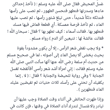
غسل المحيض فقال صلى الله عليه وسلم : ( تأخذ إحداكن
ماءها وسدرتها فتطهر فتحسن الطهور ، ثم تصب على رأسها
فتدلكه دلكاً شديداً ، حتى تبلغ شئون رأسها ، ثم تصب عليها
الماء ، ثم تأخذ فرصة ممسكة ـ أي قطعة قماش فيها مسك
فتطهر بها ـ فقالت أسماء : كيف تطهر بها ؟ فقال : سبحان الله !
فقالت عائشة لها : تتبعين أثر الدم ) رواه مسلم .
* ولا يجب نقض شعر الرأس ، إلا أن يكون مشدوداً بقوة
بحيث يخشى ألا يصل الماء إلى أصوله ، لما في صحيح مسلم
من حديث أم سلمة رضي الله عنها أنها سألت النبي صلى الله
عليه وسلم فقالت : إني امرأة أشد شعر رأسي أفأنقضه لغسل
الجنابة ؟ وفي رواية للحيضة والجنابة ؟ فقال : ( لا , إنما
يكفيك أن تحثي على رأسك ثلاث حثيات ثم تفيضين عليك
الماء فتطهرين ) .
وإذا طهرت الحائض في أثناء وقت الصلاة وجب عليها أن
تبادر بالاغتسال لتدرك أداء الصلاة في وقتها ، فإن كانت في