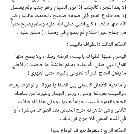
إلا بعد الفجر ، كالجنب إذا نوى الصيام وهو جنب ولم يغتسل
إلا بعد طلوع الفجر فإن صومه صحيح ، لحديث عائشة رضي
الله عنها قالت : ( كان النبي صلى الله عليه وسلم يصبح جنباً
من جماع غير احتلام ثم يصوم في رمضان ) متفق عليه .
الحكم الثالث : الطواف بالبيت :
فيحرم عليها الطواف بالبيت ، فرضه ونفله ، ولا يصح منها
لقول النبي صلى الله عليه وسلم لعائشة لما حاضت : ( افعلي
ما يفعل الحاج غير ألا تطوفي بالبيت حتى تطهري ) .
وأما بقية الأفعال كالسعي بين الصفا والمروة ، والوقوف بعرفة
، والمبيت بمزدلفة ومنى ، ورمي الجمار وغيرها من مناسك
الحج والعمرة فليست حراماً عليها ، وعلى هذا فلو طافت
الأنثى وهي طاهر ثم خرج الحيض بعد الطواف مباشرة ، أو
في أثناء السعي فلا حرج في ذلك .
الحكم الرابع : سقوط طواف الوداع عنها :