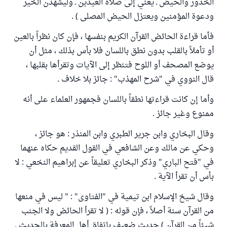
الخدور والحيض ـ يعني إلى صلاة العيدين ـ وليشهدن الخير
ودعوة المؤمنين ويعتزل الحيض المصلى ) .
فأما قراءة الحائض القرآن الكريم بنفسها ، فإن كان نظراً بالعين
أو تأملاً بالقلب بدون نطق باللسان فلا بأس بذلك ، مثل أن
يوضع المصحف أو اللوح فتنظر إلى الآيات وتقرأها بقلبها ،
قال النووي في "شرح المهذب" : جائز بلا خلاف .
وأما إن كانت قراءتها نطقاً باللسان فجمهور العلماء على أنه
ممنوع وغير جائز .
وقال البخاري وابن جرير الطبري وابن المنذر : هو جائز ،
وحكي عن مالك وعن الشافعي في القول القديم حكاه عنهما
في "فتح الباري" وذكر البخاري تعليقاً عن إبراهيم النخعي : لا
بأس أن تقرأ الآية .
وقال شيخ الإسلام ابن تيمية في "الفتاوى" : " ليس في منعها
من القرآن سنة أصلاً ، فإن قوله : ( لا تقرأ الحائض ولا الجنب
شيئاً من القرآن ) حديث ضعيف باتفاق أهل المعرفة بالحديث .