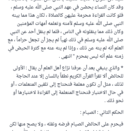
وقد كان النساء يحضن في عهد النبي صلى الله عليه وسلم ،
فلو كانت القراءة محرمة عليهن كالصلاة ، لكان هذا مما بينه
النبي صلى الله عليه وسلم لأمته وتعلمه أمهات المؤمنين
وكان ذلك مما ينقلونه في الناس ، فلما لم ينقل أحد عن النبي
صلى الله عليه وسلم في ذلك نهياً لم يجز أن تجعل حراماً ، مع
العلم أنه لم ينه عن ذلك ، وإذا لم ينه عنه مع كثرة الحيض في
زمنه علم أنه ليس بمحرم " انتهى .
* والذي ينبغي بعد أن عرفنا نزاع أهل العلم أن يقال : الأولى
للحائض ألا تقرأ القرآن الكريم نطقاً باللسان إلا عند الحاجة
لذلك ، مثل أن تكون معلمة فتحتاج إلى تلقين المتعلمات ، أو
في حال الاختبار فتحتاج المتعلمة إلى القراءة لاختبارها أو
نحو ذلك .
الحكم الثاني : الصيـام :
فيحرم على الحائض الصيام فرضه ونفله ، ولا يصح منها لكن