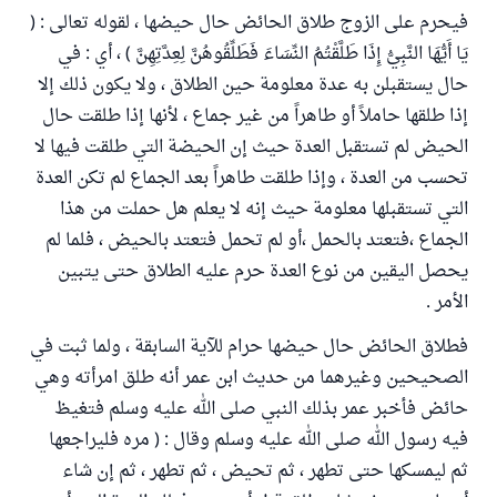
فيحرم على الزوج طلاق الحائض حال حيضها ، لقوله تعالى : (
يَا أَيُّهَا النَّبِيُّ إِذَا طَلَّقْتُمُ النِّسَاءَ فَطَلِّقُوهُنَّ لِعِدَّتِهِنَّ ) ، أي : في
حال يستقبلن به عدة معلومة حين الطلاق ، ولا يكون ذلك إلا
إذا طلقها حاملاً أو طاهراً من غير جماع ، لأنها إذا طلقت حال
الحيض لم تستقبل العدة حيث إن الحيضة التي طلقت فيها لا
تحسب من العدة ، وإذا طلقت طاهراً بعد الجماع لم تكن العدة
التي تستقبلها معلومة حيث إنه لا يعلم هل حملت من هذا
الجماع ،فتعتد بالحمل ،أو لم تحمل فتعتد بالحيض ، فلما لم
يحصل اليقين من نوع العدة حرم عليه الطلاق حتى يتبين
الأمر .
فطلاق الحائض حال حيضها حرام للآية السابقة ، ولما ثبت في
الصحيحين وغيرهما من حديث ابن عمر أنه طلق امرأته وهي
حائض فأخبر عمر بذلك النبي صلى الله عليه وسلم فتغيظ
فيه رسول الله صلى الله عليه وسلم وقال : ( مره فليراجعها
ثم ليمسكها حتى تطهر ، ثم تحيض ، ثم تطهر ، ثم إن شاء