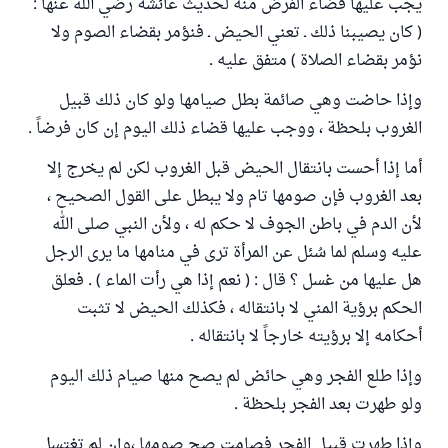
يجب عليها قضاء الفرض منه لحديث عائشة رضي الله عنها :
( كان يصيبنا ذلك ـ تعني الحيض ـ فنؤمر بقضاء الصوم ولا
نؤمر بقضاء الصلاة ) متفق عليه .
وإذا حاضت وهي صائمة بطل صيامها ولو كان ذلك قبيل
الغروب بلحظة ، ووجب عليها قضاء ذلك اليوم إن كان فرضاً .
أما إذا أحست بانتقال الحيض قبل الغروب لكن لم يخرج إلا
بعد الغروب فإن صومها تام ولا يبطل على القول الصحيح ،
لأن الدم في باطن الجوف لا حكم له ، ولأن النبي صلى الله
عليه وسلم لما سُئل عن المرأة ترى في منامها ما يرى الرجل
هل عليها من غسل ؟ قال : ( نعم إذا هي رأت الماء ) . فعلق
الحكم برؤية المني لا بانتقاله ، فكذلك الحيض لا تثبت
أحكامه إلا برؤيته خارجاً لا بانتقاله .
وإذا طلع الفجر وهي حائض لم يصح منها صيام ذلك اليوم
ولو طهرت بعد الفجر بلحظة .
وإذا طهرت قبيل الفجر فصامت صح صومها ،وإن لم تغتسل