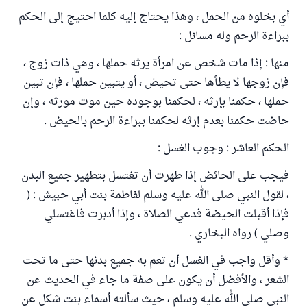
أي بخلوه من الحمل ، وهذا يحتاج إليه كلما احتيج إلى الحكم
ببراءة الرحم وله مسائل :
منها : إذا مات شخص عن امرأة يرثه حملها ، وهي ذات زوج ،
فإن زوجها لا يطأها حتى تحيض ، أو يتبين حملها ، فإن تبين
حملها ، حكمنا بإرثه ، لحكمنا بوجوده حين موت مورثه ، وإن
حاضت حكمنا بعدم إرثه لحكمنا ببراءة الرحم بالحيض .
الحكم العاشر : وجوب الغسل :
فيجب على الحائض إذا طهرت أن تغتسل بتطهير جميع البدن
، لقول النبي صلى الله عليه وسلم لفاطمة بنت أبي حبيش : (
فإذا أقبلت الحيضة فدعي الصلاة ، وإذا أدبرت فاغتسلي
وصلي ) رواه البخاري .
* وأقل واجب في الغسل أن تعم به جميع بدنها حتى ما تحت
الشعر ، والأفضل أن يكون على صفة ما جاء في الحديث عن
النبي صلى الله عليه وسلم ، حيث سألته أسماء بنت شكل عن