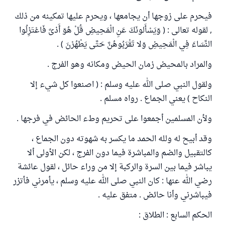
فيحرم على زوجها أن يجامعها ، ويحرم عليها تمكينه من ذلك
, لقوله تعالى : ( وَيَسْأَلونَكَ عَنِ الْمَحِيضِ قُلْ هُوَ أَذىً فَاعْتَزِلُوا
النِّسَاءَ فِي الْمَحِيضِ وَلا تَقْرَبُوهُنَّ حَتَّى يَطْهُرْنَ ) .
والمراد بالمحيض زمان الحيض ومكانه وهو الفرج .
ولقول النبي صلى الله عليه وسلم : ( اصنعوا كل شيء إلا
النكاح ) يعني الجماع . رواه مسلم .
ولأن المسلمين أجمعوا على تحريم وطء الحائض في فرجها .
وقد أبيح له ولله الحمد ما يكسر به شهوته دون الجماع ،
كالتقبيل والضم والمباشرة فيما دون الفرج ، لكن الأولى ألا
يباشر فيما بين السرة والركبة إلا من وراء حائل ، لقول عائشة
رضي الله عنها : كان النبي صلى الله عليه وسلم ، يأمرني فأتزر
فيباشرني وأنا حائض . متفق عليه .
الحكم السابع : الطلاق :