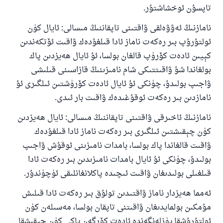
تاپسۇن ئوخشاشتۇر.
نامازنىڭ ئەۋۋەلقى ۋاقتىنى تاپقاننىڭ مىسالى: ئايال كۈن
ئولتۇرۇپ بىر رەكەت ناماز ئادا قىلغۇدەك ۋاقىت ئۆتكەندىن
كېيىن ئادەت كۆرۈپ قالغان بولسا، ئۇ ئايال ھەيزدىن پاك
بولغاندا شۇ ۋاقىتتىكى شام نامىزىنىڭ قازاسىنى قىلىشى
ۋاجىپ بولىدۇ، چۈنكى ئۇ ئايال ئادەت كۆرۈشتىن ئىلگىرى ئۇ
نامازدىن بىر رەكەت ئوقۇغىدەك ۋاقىت بار ئىدى.
نامازنىڭ ئاخىرقى ۋاقتىنى تاپقاننىڭ مىسالى: ئايال ھەيزدىن
كۈن چېقىشتىن ئىلگىرى بىر رەكەت ناماز ئادا قىلغۇدەك
ۋاقىت قالغاندا پاك بولسا، بامدات نامىزىنى ئوقۇش ۋاجىپ
بولىدۇ، چۈنكى ئۇ ئايال بامدات نامىزىدىن بىر رەكەت ئادا
قىلغىلى بولىدىغان ۋاقىت ئىچىدە پاكلانغانلىقى ئۈچۈندۇر.
ئەمما ھەيزدار ناماز ۋاقتىدىن تولۇق بىر رەكەت ئادا قىلىش
مۇمكىن بولمايدىغان ۋاقىتنى تاپقان بولسا، مەسىلەن كۈن
ئولتۇرۇشقا يۈزلەنگەندە ئادەت كۆرگەن ياكى كۈن چېقىشقا