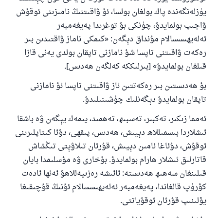
يۈزلەنگەندە پاك بولغان بولسا، ئۇ ۋاقىتنىڭ نامىزىنى ئوقۇش
ۋاجىپ بولمايدۇ، چۈنكى بۇ توغرىدا پەيغەمبەر
ئەلەيھىسسالام مۇنداق دېگەن: «كىمكى ناماز ۋاقتىدىن بىر
رەكەت ۋاقىتنى تاپسا شۇ نامازنى تاپقان بولدى يەنى قازا
قىلغان بولمايدۇ» [بىرلىككە كەلگەن ھەدىس].
بۇ ھەدىستىن بىر رەكەتتىن ئاز ۋاقىتنى تاپسا ئۇ نامازنى
تاپقان بولمايدۇ دېگەنلىك چۈشىنىلىدۇ.
ئەمما زىكىر، تەكبىر، تەسبىھ، تەھمىد، يىمەك يېگەن ۋە باشقا
ئىشلاردا بىسمىللاھ دېيىش، ھەدىس، پىقھى، دۇئا كىتاپلىرىنى
ئوقۇش، دۇئاغا ئامىن دېيىش، قۇرئان تىلاۋېتى تىڭشاش
قاتارلىق ئىشلار ھارام بولمايدۇ. بۇخارى ۋە مۇسلىمدا بايان
قىلىنغان سەھىھ ھەدىستە: ئائىشە رەزىيەللاھۇ ئەنھا ئادەت
كۆرۈپ قالغاندا، پەيغەمبەر ئەلەيھىسسالام ئۇنىڭ قۇچىقىغا
يۆلىنىپ قۇرئان ئوقۇياتتى.