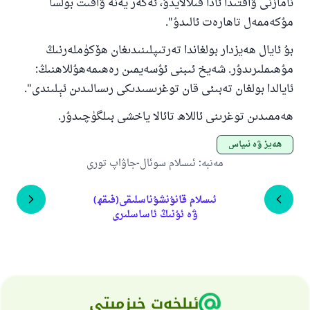
نامازنى ۋاقتىدا ئادا قىلالايدۇ، ئەگەر يەنە ۋاقىت بولسا
مۇكەممەل تاھارەت ئالىدۇ".
بۇ ئايال ھەيزدار بولغاندا تەرتىپلىنىدىغان ھۆكۈملەرنىڭ
مۇھىملىرىدۇر. شەيخ ئىبنى ئۇسەيمىن رەھىمەھۇللاھنىڭ:
ئايالدا بولغان تەبىئى قان توغرىسىدىكى رىسالىدىن ئېلىندى".
ھەممىدىن توغرىنى ئاللاھ تائالا ياخشى بىلگۈچىدۇر.
ھەيز ۋە نىپاس
مەنبە
:
ئىسلام سوئال-جاۋاپ تورى
ئىسلام قانۇنشۇناسلىقى(فىقھ)
ۋە ئۇنىڭ ئاساسلىرى
ئېلخەت خىزمىتى