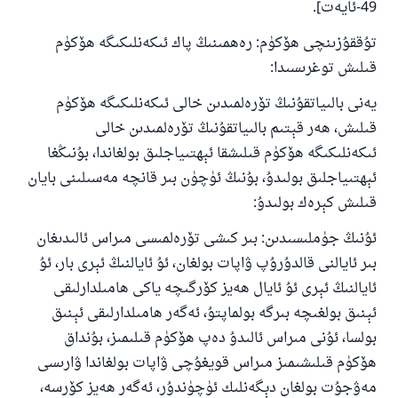
49-ئايەت].
تۇققۇزىنچى ھۆكۈم: رەھمىنىڭ پاك ئىكەنلىكىگە ھۆكۈم
قىلىش توغرىسىدا:
يەنى بالىياتقۇنىڭ تۆرەلمىدىن خالى ئىكەنلىكىگە ھۆكۈم
قىلىش، ھەر قېتىم بالىياتقۇنىڭ تۆرەلمىدىن خالى
ئىكەنلىكىگە ھۆكۈم قىلىشقا ئېھتىياجلىق بولغاندا، بۇنىڭغا
ئېھتىياجلىق بولىدۇ، بۇنىڭ ئۈچۈن بىر قانچە مەسىلىنى بايان
قىلىش كېرەك بولىدۇ:
ئۇنىڭ جۈملىسىدىن: بىر كىشى تۆرەلمىسى مىراس ئالىدىغان
بىر ئايالنى قالدۇرۇپ ۋاپات بولغان، ئۇ ئايالنىڭ ئېرى بار، ئۇ
ئايالنىڭ ئېرى ئۇ ئايال ھەيز كۆرگىچە ياكى ھامىلدارلىقى
ئېنىق بولغىچە بىرگە بولماپتۇ، ئەگەر ھامىلدارلىقى ئېنىق
بولسا، ئۇنى مىراس ئالىدۇ دەپ ھۆكۈم قىلىمىز، بۇنداق
ھۆكۈم قىلىشىمىز مىراس قويغۇچى ۋاپات بولغاندا ۋارىسى
مەۋجۇت بولغان دېگەنلىك ئۈچۈندۇر، ئەگەر ھەيز كۆرسە،