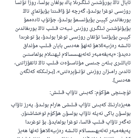
ئايال تاڭ يورۇشتىن ئىلگىرىلا پاك بولغان بولسا، روزا تۇتسا
روزىسى توغرا بولىدۇ، گەرچە ئۇ ۋاقىتتا يۇيۇنماي تاڭ
يورىغاندىن كېيىن يۇيۇنسىمۇ بولىدۇ، جۇنۇپ ئادەممۇ
يۇيۇنۇشتىن ئىلگىرى روزىنى نىيەت قىلىپ تاڭ يورىغاندىن
كېيىن يۇيۇنسا تۇتقان روزىسى توغرا بولىدۇ، بۇ توغرىدا
ئائىشە رەزىيەللاھۇ ئەنھۇ ھەدىس بايان قىلىپ مۇنداق
دەيدۇ: «پەيغەمبەر ئەلەيھىسسالام ئېھتىلام بولماستىن
ئاياللىرى بىلەن جىنسى مۇناسىۋەت قىلىپ تاڭ ئاتقۇزاتتى،
ئاندىن رامىزان روزىنى تۇتىۋېرەتتى». [بىرلىككە كەلگەن
ھەدىس].
ئۈچىنچى ھۆكۈم: كەبىنى تاۋاپ قىلىش:
ھەيزدارنىڭ كەبىنى تاۋاپ قىلىشى ھارام بولىدۇ. پەرز تاۋاپ
بولسۇن ياكى نەپلە تاۋاپ بولسۇن ھۆكۈم ئوخشاشتۇر.
ئەگەر تاۋاپ قىلىپ قالسا، توغرا بولمايدۇ. بۇ توغرىدا
پەيغەمبەر ئەلەيھىسسالام ئائىشە رەزىيەللاھۇ ئەنھا ھەيز