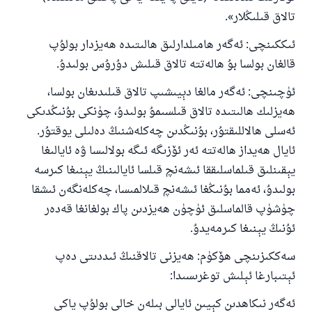
تالاق قىلىڭلار».
ئىككىنچى: ئەگەر ھامىلدارلىق ھالىتىدە ھەيزدار بولۇپ
قالغان بولسا بۇ ھالەتتە تالاق قىلىش دۇرۇس بولىدۇ.
ئۈچىنچى: ئەگەر مالغا دېيىشىپ تالاق قىلىدىغان بولسا،
ھەيزلىك ھالىتىدە تالاق قىلسىمۇ بولىدۇ، چۈنكى بۇنىڭدىكى
ئەسلى ھالاللىقتۇر، بۇنىڭدىن چەكلەشنىڭ دەلىلى يوقتۇر.
ئايال ھەيداز ھالەتتە ئەر ئۆزىگە ئىگە بولالىسا ۋە ئايالىغا
يېقىنلىق قىلماسلىققا ئىشەنچ قىلسا ئايالىنىڭ يېنىغا كىرسە
بولىدۇ، ئەمما بۇنىڭغا ئىشەنچ قىلالمىسا، چەكلەنگەن ئىشقا
چۈشۈپ قالماسلىق ئۈچۈن ھەيزدىن پاك بولغانغا قەدەر
ئۇنىڭ يېنىغا كىرمەيدۇ.
سەككىزىنچى ھۆكۈم: ھەيزنى تالاقنىڭ ئىددىتى دەپ
ئېتىبارغا ئېلىش توغرىسىدا:
ئەگەر نىكاھدىن كېيىن ئايالى بىلەن خالى بولۇپ ياكى