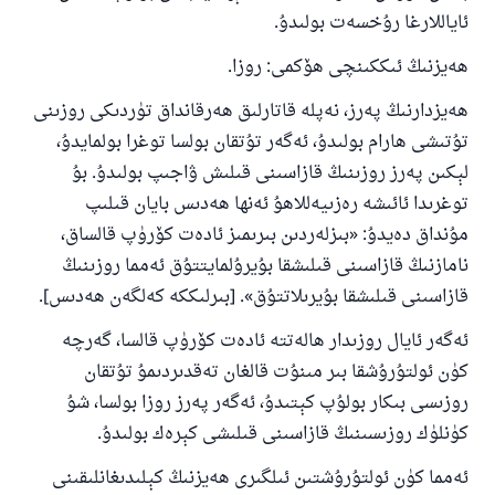
ئاياللارغا رۇخسەت بولىدۇ.
ھەيزنىڭ ئىككىنچى ھۆكمى: روزا.
ھەيزدارنىڭ پەرز، نەپلە قاتارلىق ھەرقانداق تۈردىكى روزىنى
تۇتىشى ھارام بولىدۇ، ئەگەر تۇتقان بولسا توغرا بولمايدۇ،
لېكىن پەرز روزىنىڭ قازاسىنى قىلىش ۋاجىپ بولىدۇ. بۇ
توغرىدا ئائىشە رەزىيەللاھۇ ئەنھا ھەدىس بايان قىلىپ
مۇنداق دەيدۇ: «بىزلەردىن بىرىمىز ئادەت كۆرۈپ قالساق،
نامازنىڭ قازاسىنى قىلىشقا بۇيرۇلمايتتۇق ئەمما روزىنىڭ
قازاسىنى قىلىشقا بۇيرىلاتتۇق». [بىرلىككە كەلگەن ھەدىس].
ئەگەر ئايال روزىدار ھالەتتە ئادەت كۆرۈپ قالسا، گەرچە
كۈن ئولتۇرۇشقا بىر مىنۇت قالغان تەقدىردىمۇ تۇتقان
روزىسى بىكار بولۇپ كېتىدۇ، ئەگەر پەرز روزا بولسا، شۇ
كۈنلۈك روزىسىنىڭ قازاسىنى قىلىشى كېرەك بولىدۇ.
ئەمما كۈن ئولتۇرۇشتىن ئىلگىرى ھەيزنىڭ كېلىدىغانلىقىنى