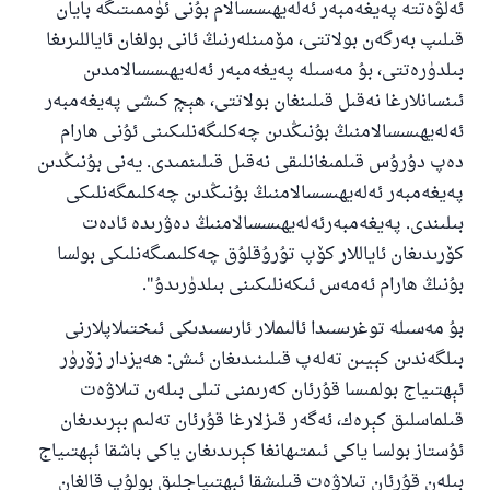
ئەلۋەتتە پەيغەمبەر ئەلەيھىسسالام بۇنى ئۈممىتىگە بايان
قىلىپ بەرگەن بولاتتى، مۆمىنلەرنىڭ ئانى بولغان ئاياللىرىغا
بىلدۈرەتتى، بۇ مەسىلە پەيغەمبەر ئەلەيھىسسالامدىن
ئىنسانلارغا نەقىل قىلىنغان بولاتتى، ھېچ كىشى پەيغەمبەر
ئەلەيھىسسالامنىڭ بۇنىڭدىن چەكلىگەنلىكىنى ئۇنى ھارام
دەپ دۇرۇس قىلمىغانلىقى نەقىل قىلىنمىدى. يەنى بۇنىڭدىن
پەيغەمبەر ئەلەيھىسسالامنىڭ بۇنىڭدىن چەكلىمگەنلىكى
بىلىندى. پەيغەمبەرئەلەيھىسسالامنىڭ دەۋرىدە ئادەت
كۆرىدىغان ئاياللار كۆپ تۇرۇقلۇق چەكلىمىگەنلىكى بولسا
بۇنىڭ ھارام ئەمەس ئىكەنلىكىنى بىلدۈرىدۇ".
بۇ مەسىلە توغرىسىدا ئالىملار ئارىسىدىكى ئىختىلاپلارنى
بىلگەندىن كېيىن تەلەپ قىلىنىدىغان ئىش: ھەيزدار زۆرۈر
ئېھتىياج بولمىسا قۇرئان كەرىمنى تىلى بىلەن تىلاۋەت
قىلماسلىق كېرەك، ئەگەر قىزلارغا قۇرئان تەلىم بېرىدىغان
ئۇستاز بولسا ياكى ئىمتىھانغا كېرىدىغان ياكى باشقا ئېھتىياج
بىلەن قۇرئان تىلاۋەت قىلىشقا ئېھتىياجلىق بولۇپ قالغان