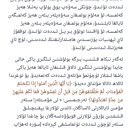
ئىددەت تۇتىدۇ، چۈنكى سەۋەپ يوق بولۇپ يەنىلا ھەيز
كەلمىسە، ئۇ مەلۇم بولمىغان سەۋەپلەر بىلەن ھەيز كەلمىگەن
ئايالغا ئايلىنىدۇ، مەلۇم بولمىغان سەۋەپلەر بىلەن ھەيز
كەلمىسە، ئۇ ۋاقىتتا تولۇق بىر يىل ئىددەت تۇتىدۇ، توققۇز
ئاي ئېھتىيات يۈزىسىدىن ھامىلدارلىقنىڭ ئىددىتىنى، ئۈچ ئاي
ھەيزنىڭ ئىددىتىنى تۇتىدۇ.
ئەگەر نىكاھ قىلىنىپ، بىرگە بولۇشتىن ئىلگىرى ياكى خالى
جايدا بولۇشتىن ئىلگىرى تالاق قىلىنغان ئايالغا ھەيز ياكى
باشقا ئىشلار ئۈچۈنمۇ مۇتلەق ئىددەت كەتمەيدۇ. بۇ توغرىدا
ئاللاھ تائالا مۇنداق دەيدۇ: ‎
يَا أَيُّهَا الَّذِينَ آمَنُوا إِذَا نَكَحْتُمُ
الْمُؤْمِنَاتِ ثُمَّ طَلَّقْتُمُوهُنَّ مِنْ قَبْلِ أَنْ تَمَسُّوهُنَّ فَمَا لَكُمْ عَلَيْهِنَّ
مِنْ عِدَّةٍ تَعْتَدُّونَهَا
تەرجىمىسى: « ئى مۆمىنلەر! سىلەر
مۆمىن ئاياللارنى ئالساڭلار، ئاندىن ئۇلارغا يېقىنچىلىق
قىلىشتىن بۇرۇن ئۇلارنى قويۇۋەتسەڭلار، بۇ چاغدا ئۇلار
سىلەر ئۈچۈن ئىددەت تۈتماسلىقى كېرەك» [سۈرە ئەھزاپ