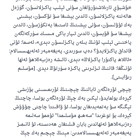
خۇشبۇي ئارىلاشتۇرۇلغان سۇنى ئېلىپ پاكىزلانسۇن، گۈزەل
ھالەتتە پاكىزلانسۇن، ئاندىن بېشىغا سۇ تۆكسۇن، بېشىنى
بەك ئۇۋلىسۇن، سۇنى بېشىنىڭ ئاستىغا يەتكۈزسۇن، ئاندىن
بېشىغا سۇ قۇيسۇن، ئاندىن ئىپار ياكى مىسىك سۈركەلگەن
پاختىنى ئېلىپ ئۇنىڭ بىلەن پاكىزلىسۇن دېدى»، ئەسما: ئۇنى
قانداق پاكىزلايدۇ؟ دەپ سورىدى، پەيغەمبەر ئەلەيھىسسالام:
«ئاللاھ پاكتۇر! پاكىزلاڭ» دېدى، ئائىشە رەزىيەللاھۇ ئەنھا
ئۇنىڭغا: قاننىڭ ئىزلىرىنى پاكىزە سۈرتۇڭ دېدى. [مۇسلىم
رىۋايىتى].
چېچى ئۆرەلگەن ئايالنىڭ چېچىنىڭ ئۆرىمىسىنى بۇزىشى
كېرەك بولمايدۇ، لېكىن بەك چېڭ ئۆرەلگەن بولسا، چاچنىڭ
تېگىگە سۇ يەتمەيدىغان بولسا، ئۇ ۋاقىتتا چاچنى چۇۋۇش
كېرەك، بۇ توغرىدا "سەھىھ مۇسلىمدا" ئۇممۇ سەلىمە
رەزىيەللاھۇ ئەنھاندىن بايان قىلىنغان ھەدىستە، ئۇ ئانىمىز
پەيغەمبەر ئەلەيھىسسالامدىن: مېنىڭ چېچىم بەك چېڭ