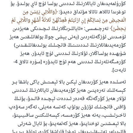
كۆرۈلمەيدىغان ئاياللارنىڭ ئىددىتى بولسا ئۈچ ئاي بولىدۇ. بۇ
توغرىدا ئاللاھ تائالا مۇنداق دەيدۇ: ‎
وَاللَّائِي يَئِسْنَ مِنَ
الْمَحِيضِ مِنْ نِسَائِكُمْ إِنِ ارْتَبْتُمْ فَعِدَّتُهُنَّ ثَلاثَةُ أَشْهُرٍ وَاللَّائِي لَمْ
يَحِضْنَ
تەرجىمىسى: «ئاياللىرىڭلارنىڭ ئىچىدىكى ھەيزدىن
ئۈمىدىنى ئۈزگەنلەردىن (يەنى يېشى چوڭ بولغانلىقتىن ھەيز
كۆرمەيدىغانلارنىڭ ئىددىتىنىڭ قانچىلىك بولىدىغانلىقىدىن)
شۈبھىدە بولساڭلار، ئۇلارنىڭ ئىددىتى ئۈچ ئايدۇر. ھەيز
كۆرمىگەنلەرنىڭ ئىددىتى ھەم ئۈچ ئايدۇر» [سۈرە تالاق 4-
ئايەت].
ئەسلىدە ھەيز كۆرىدىغان لېكىن بالا ئېمىتىش ياكى باشقا بىر
كېسەللىك تەرەپتىن ھەيز كۆرمەيدىغان ئاياللارنىڭ ئىددىتى
ئۇلار ھەيز كۆرگەنگە قەدەر ئىددەت ئېچىدە قالىدۇ، بۇنىڭ
ۋاقتى قانچىلىك ئۇزۇن بولۇپ كەتسە مەيلى، ئەگەر سەۋەپ
ئاخىرلىشىپ، يەنە ھەيز كۆرمىسە، كېسەللىكتىن ساقىيىپتۇ،
بالا ئېمىشتىن توختاپتۇ، ھەيز كەلمەپتۇ، بۇ ئايال شەرئى
قائىدىلەر تەتبىقلىنىدىغان توغرا قاراشقا كۆرە، تولۇق بىر يىل