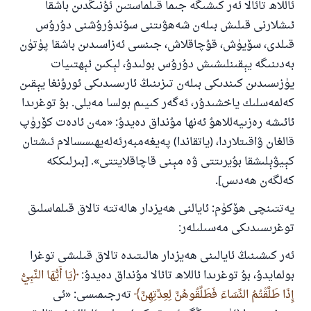
ئاللاھ تائالا ئەر كىشىگە جىما قىلماستىن ئۇنىڭدىن باشقا
پەيغەمبەرئەلەيھىسسالام مۇنداق دېگەن:
ئىشلارنى قىلىش بىلەن شەھۋىتنى سۇندۇرۇشنى دۇرۇس
ياخشىلىققا باشلارپ قويغان كىشى قىلغۇچىغا
ئوخشاش ساۋاپقا ئېرىشىدۇ
قىلدى، سۆيۈش، قۇچاقلاش، جىنسى ئەزاسىدىن باشقا پۈتۈن
بەدىنىگە يېقىنلىشىش دۇرۇس بولىدۇ، لېكىن ئېھتىيات
مۇسلىم رىۋايەت قىلغان (1893) ھەدىس
يۈزىسىدىن كىندىكى بىلەن تىزىنىڭ ئارىسىدىكى ئورۇنغا يېقىن
كەلمەسلىك ياخشىدۇر، ئەگەر كىيىم بولسا مەيلى. بۇ توغرىدا
ئىئائە
ئائىشە رەزىيەللاھۇ ئەنھا مۇنداق دەيدۇ: «مەن ئادەت كۆرۈپ
قالغان ۋاقىتلاردا، (ياتقاندا) پەيغەمبەرئەلەيھىسسالام ئىشتان
كېيۋېلىشقا بۇيرىتتى ۋە مېنى قاچاقلايتتى». [بىرلىككە
كەلگەن ھەدىس].
يەتتىنچى ھۆكۈم: ئايالنى ھەيزدار ھالەتتە تالاق قىلماسلىق
توغرىسىدىكى مەسىلىلەر:
ئەر كىشىنىڭ ئايالىنى ھەيزدار ھالىتىدە تالاق قىلىشى توغرا
بولمايدۇ، بۇ توغرىدا ئاللاھ تائالا مۇنداق دەيدۇ: ‎
يَا أَيُّهَا النَّبِيُّ
إِذَا طَلَّقْتُمُ النِّسَاءَ فَطَلِّقُوهُنَّ لِعِدَّتِهِنَّ
تەرجىمىسى: «ئى