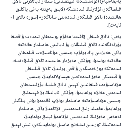
پەيغەمبەر! (ئۈممىتىڭگە ئېيتقىنكى) سىلەر ئاياللارنى تالاق
قىلساڭلار، ئۇلارنىڭ ئىددىتىگە (لايىق پەيتتە يەنى پاكلىق
ھالىتىدە) تالاق قىلىڭلار. ئىددەتنى ساناڭلار» [سۈرە تالاق 1-
ئايەت].
يەنى: تالاق قىلغان ۋاقىتتا مەلۇم بولىدىغان ئىددەت ۋاقتىغا
يۈزلەنگەندە تالاق قىلىڭلار، بۇ ئايالىنى ھامىلدار ھالەتتە
ياكى ھەيزدىن پاك بولۇپ جىنسى مۇناسىۋەت قىلمىغان
ھالەتتە بولىدۇ، چۈنكى ھەيزدار ھالىتىدە تالاق قىلىۋەتسە،
ئىددەتكە يۈزلەنمىگەن ۋاقتى بولىدۇ، تالاق قىلىنغان
ۋاقىتتىكى ھەيز ئىددەتتىن ھېساپلانمايدۇ، جىنسى
مۇناسىۋەت قىلغاندىن كېيىن تالاق قىلسا، يۈزلىنىدىغان
ئىددىتى مەلۇم بولمايدۇ، چۈنكى ئايالنىڭ بۇ قېتىملىق
جىنسى مۇناسىۋەتتە ھامىلدار بولۇپ قالدىمۇ بۇنى بىلگىلى
بولمايدۇ، ھامىلدارلىق ئىددىتىنى تۇتامدۇ ياكى ھامىلدار
ئەمەس ھەيزنىڭ ئىددىتىنى تۇتامدۇ ئېنىق بولمايدۇ،
ئىددەتنىڭ تۈرىدىن ئىشەنچ ھاسىل بولمايدىكەن، ئىش ئېنىق