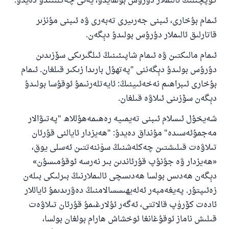
كۆپچىلىك ئالىملار دۇرۇس بولمايدۇ، يەنى چەكلىنىدۇ دەيدۇ.
ئىمام بۇخارى، ئىبنى جەرىيرى تەبەرى ۋە ئىبنى مۇنزىر
قاتارلىق ئالىملار دۇرۇس بولىدۇ دېگەن.
ئىمام مالىكتىن ۋە ئىمام شاپىئىنىڭ ئىلگىرىكى سۆزىدىن
دۇرۇس بولىدۇ دېگەننى "پەتھۇل بارىدا زىكىر قىلغان. ئىمام
بۇخارى ئىبراھىم نەخەئىينىڭ: ئايەتلەرنىمۇ ئوقۇسا بولىدۇ
دېگەن سۆزىنى ئىلاۋە قىلغان.
شەيخۇل ئىسلام ئىبنى تەيمىيە رەھىمەھۇللاھ "پەتىۋالار
مەجمۇئەسىدە" مۇنداق دەيدۇ: "ھەيزدار ئايالنى قۇرئان
تىلاۋەت قىلىشتىن چەكلەشنىڭ سۈننەتتىن ئەسلى يوق،
«ھەيزدار ۋە جۇنۇپ قۇرئاندىن بىر نەرسە ئوقۇمىسۇن»
دېگەن ھەدىس بولسا ھەدىسچى ئالىملارنىڭ بىرلىكى بىلەن
زەئىپتۇر. پەيغەمبەر ئەلەيھىسسالامنىڭ دەۋرىدىمۇ ئاياللار
ئادەت كۆرۈپ قالاتتى، ئەگەر ئۇلارغىمۇ قۇرئان تىلاۋەت
قىلىش ناماز ئوقۇغانغا ئوخشاش ھارام بولغان بولسا،