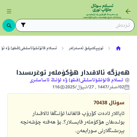
ئوبيېكتىپلىق ئەسەرلەر
ئىسلام قانۇنشۇناسلىقى(فىقھ) ۋە ئۇن
ھەيزگە ئالاقىدار ھۆكۈملەر توغرىسىدا
ئىسلام قانۇنشۇناسلىقى(فىقھ) ۋە ئۇنىڭ ئاساسلىرى
02/صفر/1447 , 27/ئىيۇل/2025
116
سوئال
70438
ئاياللار ئادەت كۆرۈپ قالغاندا ئۇنىڭغا ئالاقىدار
بولىدىغان ھۆكۈملەر قايسىلار؟. بۇ ھەقتە چۈشەنچە
بېرىشىڭلارنى سورايمەن.