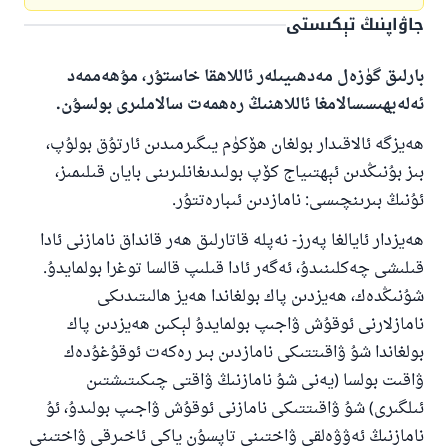
جاۋاپنىڭ تېكىستى
بارلىق گۈزەل مەدھىيىلەر ئاللاھقا خاستۇر، مۇھەممەد
ئەلەيھىسسالامغا ئاللاھنىڭ رەھمەت سالاملىرى بولسۇن.
ھەيزگە ئالاقىدار بولغان ھۆكۈم يىگىرمىدىن ئارتۇق بولۇپ،
بىز بۇنىڭدىن ئېھتىياج كۆپ بولىدىغانلىرىنى بايان قىلىمىز،
ئۇنىڭ بىرىنچىسى: نامازدىن ئىبارەتتۇر.
ھەيزدار ئايالغا پەرز- نەپلە قاتارلىق ھەر قانداق نامازنى ئادا
قىلىشى چەكلىنىدۇ، ئەگەر ئادا قىلىپ قالسا توغرا بولمايدۇ.
شۇنىڭدەك، ھەيزدىن پاك بولغاندا ھەيز ھالىتىدىكى
نامازلارنى ئوقۇش ۋاجىپ بولمايدۇ لېكىن ھەيزدىن پاك
بولغاندا شۇ ۋاقىتتىكى نامازدىن بىر رەكەت ئوقۇغۇدەك
ۋاقىت بولسا (يەنى شۇ نامازنىڭ ۋاقتى چىكىتىشتىن
ئىلگىرى) شۇ ۋاقىتتىكى نامازنى ئوقۇش ۋاجىپ بولىدۇ، ئۇ
نامازنىڭ ئەۋۋەلقى ۋاختىنى تاپسۇن ياكى ئاخىرقى ۋاختىنى