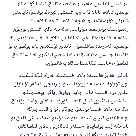
بىر كىشى ئايالىنى ھەيزدار ھالىتىدە تالاق قىلسا گۇناھكار
بولىدۇ، ئاللاھ تائالاغا تەۋبە قىلىشى كېرەك بولىدۇ، ئايالىنى
شەرئى كۆرسەتمە بويۇنچە ئاللاھنىڭ ۋە ئاللاھنىڭ
رەسۇلىنىڭ بۇيرىقىغا مۇۋاپىق ھالەتتە تالاق قىلىش ئۈچۈن
نىكاھىغا قايتۇرىۋالسۇن، ئۇ ئايالنى تالاق قىلغان ھەيزدىن پاك
بولغىچە ئەمرىدە ساقلىسۇن، ئاندىن ئۇنىڭدىن پاك بولسۇن، ئۇ
ۋاقىتتا جىنسى مۇناسىۋەت قىلىشتىن ئىلگىرى خالىسا تالاق
قىلسۇن، خالىسا نىكاھىدا ساقلاپ قالسۇن.
ئايالنى ھەيز ھالىتىدە تالاق قىلىشنىڭ ھارام ئىكەنلىكىدىن
ئۈن تۈرلۈك مەسىلە ئايرىۋېلىنىدۇ: بىرىنچى: ئەگەر ئۇ ئايال
بىلەن توي قىلىپ خالى جايدا بولۇش ياكى يېقىنچىلىق
قىلىشتىن ئىلگىرى ئايال ئادەت كۆرۈپ قالغان بولسا ، بۇنداق
ھالەتتە تالاق قىلسا بولىدۇ، چۈنكى ئۇ ۋاقىتتا بىرگە
بولمىغاندىن كېيىن ئىددەت بولمايدۇ، بۇ شەكىلدىكى تالاق بۇ
ئايەتكە زىت بولمايدۇ: «سىلەر ئاياللارنى تالاق قىلساڭلار،
ئۇلارنىڭ ئىددىتىگە (لايىق پەيتتە يەنى پاكلىق ھالىتىدە)