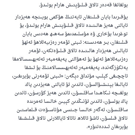
بولغانغا قەدەر تالاق قىلىۋېتىش ھارام بولىدۇ.
يۇقىرىدا بايان قىلىنغان ئايەتنىڭ ھۆكمى بويىنچە ھەيزدار
ئايالنى ھەيز ھالىتىدە تالاق قىلىۋېتىش ھارام بولىدۇ، بۇ
توغرىدا بۇخارى ۋە مۇسلىمدىمۇ سەھىھ ھەدىس بايان
قىلىنغان، بىر ھەدىستە: ئىبنى ئۆمەر رەزىيەللاھۇ ئەنھۇ
ئايالىنى ھەيزدار ھالىتىدە تالاق قىلىۋەتكەن، ئۆمەر
رەزىيەللاھۇ ئەنھۇ بۇ ئەھۋالنى پەيغەمبەر ئەلەيھىسسالامغا
يەتكۈزگەندە، پەيغەمبەر ئەلەيھىسسالامنىڭ بۇ ئىشقا
ئاچچىغى كېلىپ مۇنداق دېگەن: «ئىبنى ئۆمەرنى بۇيرىغىن،
ئايالىغا يېنىشىۋالسۇن، ئاندىن ئۇ ئايالنى ھەيزدىن پاك
بولغىچە نىكاھىدا ساقلىسۇن، ئاندىن ھەيز كۆرسۈن، ئاندىن
پاك بولسۇن، ئاندىن ئۇنىڭدىن كېيىن خالىسا ئەمرىدە
ساقلىسۇن، ئەگەر خالىسا جىنسى مۇناسىۋەت قىلماستىن
تالاق قىلسۇن، ئاشۇ ئاللاھ تائالا ئاياللارنى تالاق قىلىشىقا
بۇيرىغان ئىددەتتۇر».