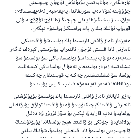
ئۆرەلگەن، جۇنابەتتىن يۇيۇنۇش ئۈچۈن چېچىمنى
چۇۋۇيمەنمۇ؟ دەپ سورىغاندا، پەيغەمبەر ئەلەيھىسسالام:
«ياق، سىز بېشىڭىزغا يەنى چېچىڭىزغا ئۈچ ئۇۋۇچ سۇنى
قويۇپ ئۇنىڭ بىلەن پاك بولسىڭىز بولىدۇ» دېگەن.
ھەيزدار ناماز ۋاقتى ئارىسىدا پاك بولسا، شۇ ۋاقىتتىكى
نامازنى ئادا قىلىش ئۈچۈن ئالدىراپ يۇيۇنىشى كېرەك، ئەگەر
سەپەردە بولۇپ يېنىدا سۇ بولمىسا، ياكى سۇ بولسىمۇ سۇ
ئىشلەتسە زەرەر بولىدىغان ئەھۋال بولسا ياكى كېسەللىك
بولسا، سۇ ئىشلىتىشتىن چەكلەپ قويىدىغان چەكلىمە
يوقالغانغا قەدەر تەيەممۇم قىلىپ، كېيىن يۇيىنىدۇ.
بەزى ئاياللار ناماز ۋاقتى ئارىسىدا پاك بولسىمۇ يۇيۇنۇشنى
ئاخىرقى ۋاقىتا كېچىكتۈرىدۇ ۋە بۇ ۋاقىتتا تولۇق يۇيۇنغىلى
بولمايدۇ دەپ قارايدۇ، لېكىن بۇ سۆز ئۈزۈر ۋە دەلىل
بولالمايدۇ، چۈنكى بۇ ۋاقىتتا ھېچ بولمىغاندا يۇيۇنۇشنىڭ
ۋاجىپلىرىنى بولسىمۇ ئادا قىلغىلى بولىدۇ، شۇنىڭ بىلەن