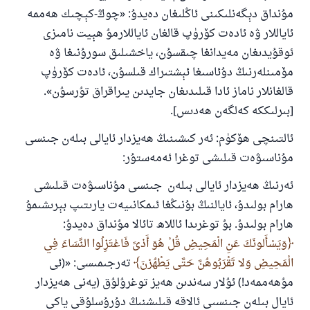
مۇنداق دېگەنلىكىنى ئاڭلىغان دەيدۇ: «چوڭ-كېچىك ھەممە
ئاياللار ۋە ئادەت كۆرۈپ قالغان ئاياللارمۇ ھېيت نامىزى
ئوقۇيدىغان مەيدانغا چىقسۇن، ياخشىلىق سورۇنىغا ۋە
مۆمىنلەرنىڭ دۇئاسىغا ئېشتىراك قىلسۇن، ئادەت كۆرۈپ
قالغانلار ناماز ئادا قىلىدىغان جايدىن يىراقراق تۇرسۇن».
[بىرلىككە كەلگەن ھەدىس].
ئالتىنچى ھۆكۈم: ئەر كىشىنىڭ ھەيزدار ئايالى بىلەن جىنسى
مۇناسىۋەت قىلىشى توغرا ئەمەستۇر:
ئەرنىڭ ھەيزدار ئايالى بىلەن جىنسى مۇناسىۋەت قىلىشى
ھارام بولىدۇ، ئايالنىڭ بۇنىڭغا ئىمكانىيەت يارىتىپ بېرىشىمۇ
ھارام بولىدۇ. بۇ توغرىدا ئاللاھ تائالا مۇنداق دەيدۇ:
وَيَسْأَلونَكَ عَنِ الْمَحِيضِ قُلْ هُوَ أَذىً فَاعْتَزِلُوا النِّسَاءَ فِي
الْمَحِيضِ وَلا تَقْرَبُوهُنَّ حَتَّى يَطْهُرْنَ
تەرجىمىسى: «(ئى
مۇھەممەد!) ئۇلار سەندىن ھەيز توغرۇلۇق (يەنى ھەيزدار
ئايال بىلەن جىنسىي ئالاقە قىلىشنىڭ دۇرۇسلۇقى ياكى