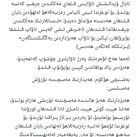
ئايال ۋېدالىشىش تاۋاپىنى قىلماي مەككىدىن چېقىپ كەتسە
بولىدۇ. بۇ توغرىدا ئىبنى ئابباس رەزىيەللاھۇ ئەنھۇدىن بايان
قىلىنغان ھەدىستە مۇنداق دەيدۇ: «ئىنسانلارنىڭ مەككىدىن
چېقىدىغاندا قىلىدىغان ئاخىرىقى ئىشى كەبىنى تاۋاپ قىلىشقا
بۇيرۇلغان، لېكىن بۇ تاۋاپ ھەيزداردىن يەڭگىللىتىلگەن»
[بىرلىككە كەلگەن ھەدىس].
ئەمما ھەج-ئۆمرەنىڭ پەرز تاۋاپلىرى چۈشۈپ كەتمەيدۇ،
ھەيزدىن پاك بولغاندىن كېيىن يۇيۇنۇپ قىلىدۇ.
بەشىنچى ھۆكۈم: ھەيدارنىڭ مەسچىتتە تۇرۇش
مەسىلىسى:
ھەيزدارنىڭ ھەيز ھالىتىدە مەسچىتتە تۇرىشى ھارام بولىدۇ،
ھەتتا ھېيت كۈنى ھېيت نامىزى ئادا قىلىدىغان ئورۇندا
تۇرسىمۇ بولمايدۇ، ئۇ يەردىن بىر ئاز يىراقتا تۇرىدۇ، بۇ
توغرىدا ئۇممۇ ئەتىيە رەزىيەللاھۇ ئەنھادىن بايان قىلىنغان
سەھىھ ھەدىستە: ئۇ مەن پەيغەمبەر ئەلەيھىسسالامنىڭ