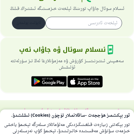
ئىسلام سوئال جاۋاپ تورىنىڭ ئېلخەت خىزمىىتىگە ئىشتىراك قىلىڭ
ئابۇنىت بولىمەن
ئىسلام سوئال ۋە جاۋاب ئەپ
سەھىپىنى ئىنتىرنىتسىز كۆرۈش ۋە مەزمۇنلارغا ئەڭ تىز سۈرئەتتە
ئۈلىشىش
تورسەھىپىسى ھەققىدە
باش نازارەتچى
خۇسۇسىي سىياسەت
تور بېكىتىمىز ھۆججەت -ساقلانمىلار ئۈچۈن (Cookies) ئىشلىتىدۇ.
بارلىق ھوقۇق ئىسلام سوئال-جاۋاپ تورىغا مەنسۇپتۇر 1997-2025 ©
تور بېكەتنى زىيارەت قىلغىنىڭىزدىكى مەلۇماتلار سىلەرگە تېخىمۇ ياخشى
خىزمەت سۇنۇش مەقسىتىدە خاتىرلىنىدۇ، تېخىمۇ كۆپ نەرسىلەرنى