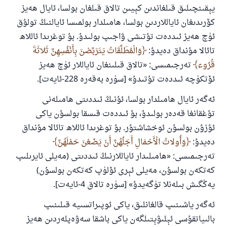
يېقىنچىلىق قىلغاندىن كېيىن تالاق قىلغان بولسا، ئايال ھەيز
كۆرىدىغان ئاياللاردىن بولسا، ھامىلدار بولمىسا ئايالنىڭ تولۇق
ئۈچ ھەيز ئىددەت تۇتىشى ۋاجىپ بولىدۇ. بۇ توغرىدا ئاللاھ
تائالا مۇنداق دەيدۇ: ‎
وَالْمُطَلَّقَاتُ يَتَرَبَّصْنَ بِأَنْفُسِهِنَّ ثَلاثَةَ
قُرُوء
تەرجىمىسى: «تالاق قىلىنغان ئاياللار ئۈچ ھەيز
ئۆتكۈچە ئىددەت تۇتىدۇ» [سۈرە بەقەرە 228-ئايەت].
ئەگەر ئايال ھامىلدار بولسا، ئۇنىڭ ئىددىتى ھامىلەنى
تۇغقانغا قەدەر بولىدۇ، بۇ ئىددەت قىسقا بولسۇن ياكى
ئۇزۇن بولسۇن ئوخشاشتۇر. بۇ توغرىدا ئاللاھ تائالا مۇنداق
دەيدۇ: ‎
وَأُولاتُ الْأَحْمَالِ أَجَلُهُنَّ أَنْ يَضَعْنَ حَمْلَهُنَّ
تەرجىمىسى: «ھامىلىدار ئاياللارنىڭ ئىددىتى (مەيلى ئايرىلىپ
كەتكەن بولسۇن، مەيلى ئېرى ئۆلۈپ كەتكەن بولسۇن)
يەڭگىش بىلەنلا تۈگەيدۇ» [سۈرە تالاق 4-ئايەت].
ئەگەر ياشىنىپ قالغانلىق، ياكى ئوپىراتسىيە قىلىنىپ
بالىياتقۇسى ئېلىۋېتىلگەن ياكى باشقا سەۋەپلەردىن ھەيز