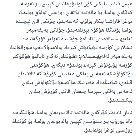
ھېس قىلىپ، لېكىن كۈن ئولتۇرغاندىن كېيىن بىر نەرسە
كەلگەن بولسا، بۇ ھالەتتە تۇتقان روزىسى تولۇق بولىدۇ،
توغرا قاراشتا بىكار بولۇپ كەتمەيدۇ، چۈنكى قان ئېچىدە
بولسا بۇنىڭغا ھۆكۈم بېرىلمەيدۇ. چۈنكى پەيغەمبەر
ئەلەيھىسسالامدىن: ئايالمۇ چۈشىدە ئەرلەر كۆرگەندەك
ئىشلارنى كۆرسە يۇيۇنۇش كېرەك بولامدۇ؟ دەپ سورالغاندا،
پەيغەمبەر ئەلەيھىسسالام: «شۇنداق ئەگەر ئايالمۇ ھۆللۈكنى
كۆرسە يۇيۇنۇش كېرەك بولىدۇ» دېگەن. ھۆكۈمنى
يۆتكۈلۈشكە ئەمەس بەلكى مەنىينى كۆرۈشكە ئالاقىدار
قىلدى، شۇنىڭدەك ھەيزنىڭ ھۆكمىمۇ يۆتكۈلۈش بىلەن
ئەمەس بەلكى سېرتقا چىققان قاننى كۆرۈش بىلەن
بېكىتىلنىدۇ.
ئايال ئادەت كۆرگەن ھالەتتە تاڭ يورىغان بولسا، شۇنىڭدەك
تاڭ يورۇپ بىر مىنۇتتىن كېيىن پاك بولغان بولسا، بۈ كۈننىڭ
روزىسى توغرا بولمايدۇ.