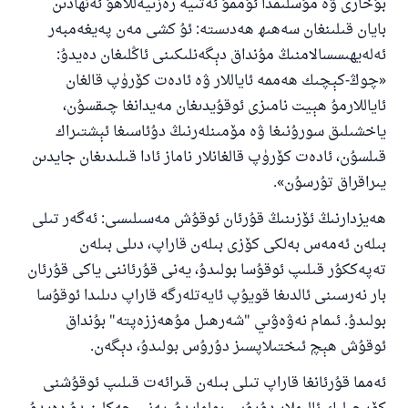
بۇخارى ۋە مۇسلىمدا ئۇممۇ ئەتىيە رەزىيەللاھۇ ئەنھادىن
بايان قىلىنغان سەھىھ ھەدىستە: ئۇ كشى مەن پەيغەمبەر
ئەلەيھىسسالامنىڭ مۇنداق دېگەنلىكىنى ئاڭلىغان دەيدۇ:
«چوڭ-كېچىك ھەممە ئاياللار ۋە ئادەت كۆرۈپ قالغان
ئاياللارمۇ ھېيت نامىزى ئوقۇيدىغان مەيدانغا چىقسۇن،
ياخشىلىق سورۇنىغا ۋە مۆمىنلەرنىڭ دۇئاسىغا ئېشتىراك
قىلسۇن، ئادەت كۆرۈپ قالغانلار ناماز ئادا قىلىدىغان جايدىن
يىراقراق تۇرسۇن».
ھەيزدارنىڭ ئۆزىنىڭ قۇرئان ئوقۇش مەسىلىسى: ئەگەر تىلى
بىلەن ئەمەس بەلكى كۆزى بىلەن قاراپ، دىلى بىلەن
تەپەككۇر قىلىپ ئوقۇسا بولىدۇ، يەنى قۇرئاننى ياكى قۇرئان
بار نەرسىنى ئالدىغا قويۇپ ئايەتلەرگە قاراپ دىلىدا ئوقۇسا
بولىدۇ. ئىمام نەۋەۋىي "شەرھىل مۇھەززەپتە" بۇنداق
ئوقۇش ھېچ ئىختىلاپسىز دۇرۇس بولىدۇ، دېگەن.
ئەمما قۇرئانغا قاراپ تىلى بىلەن قىرائەت قىلىپ ئوقۇشنى