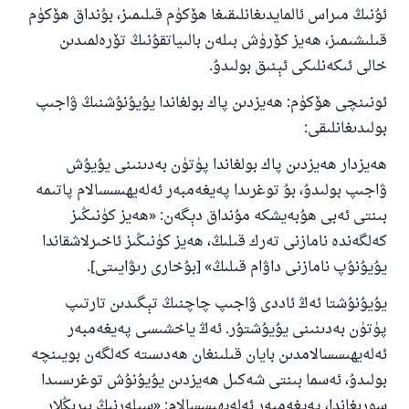
ئۇنىڭ مىراس ئالمايدىغانلىقىغا ھۆكۈم قىلىمىز، بۇنداق ھۆكۈم
قىلىشىمىز، ھەيز كۆرۈش بىلەن بالىياتقۇنىڭ تۆرەلمىدىن
خالى ئىكەنلىكى ئېنىق بولىدۇ.
ئونىنچى ھۆكۈم: ھەيزدىن پاك بولغاندا يۇيۇنۇشنىڭ ۋاجىپ
بولىدىغانلىقى:
ھەيزدار ھەيزدىن پاك بولغاندا پۈتۈن بەدىنىنى يۇيۇش
ۋاجىپ بولىدۇ، بۇ توغرىدا پەيغەمبەر ئەلەيھىسسالام پاتىمە
بىنتى ئەبى ھۇبەيشكە مۇنداق دېگەن: «ھەيز كۈنىڭىز
كەلگەندە نامازنى تەرك قىلىڭ، ھەيز كۈنىڭىز ئاخىرلاشقاندا
يۇيۇنۇپ نامازنى داۋام قىلىڭ» [بۇخارى رىۋايىتى].
يۇيۇنۇشتا ئەڭ ئاددى ۋاجىپ چاچنىڭ تېگىدىن تارتىپ
پۈتۈن بەدىنىنى يۇيۇشتۇر. ئەڭ ياخشىسى پەيغەمبەر
ئەلەيھىسسالامدىن بايان قىلىنغان ھەدىستە كەلگەن بويىنچە
بولىدۇ، ئەسما بىنتى شەكىل ھەيزدىن يۇيۇنۇش توغرىسىدا
سورىغاندا، پەيغەمبەر ئەلەيھىسسالام: «سىلەرنىڭ بىرىڭلار