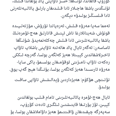
كۆرۈپ قالغاندا، ئۇنىڭغا: «سىز تاۋاپنى پاك بولغاندا قىلىڭ،
ئۇنىڭدىن باشقا ھاجىلار ئادا قىلىدىغان بارلىق پائالىيەتلەرنى
ئادا قىلسىڭىز بولىدۇ» دېگەن.
ئەمما سەپا-مەرۋە قىلىش، ئەرەپاتتا تۇرۇش، مۇزتەلىپىدە
قونۇش، شەيتانلارغا تاش ئېتىش قاتارلىق ھەج-ئۆمرەنىڭ
باشقا پائالىيەتلىرىنى ئادا قىلىش چەكلەنمەيدۇ. شۇنىڭغا
ئاساسەن: ئەگەر ئايال پاك ھالەتتە تاۋاپنى باشلاپ تاۋاپ
ئاخىرلاشقاندىن كېيىنلا ھەيز كەلگەن بولسا، گەرچە ئىككى
رەكەت تاۋاپ نامىزىنى ئوقۇمىغان بولسىمۇ، ياكى ساپا-
مەرۋە ئارىسىدا ھەيز كەلگەن بولسا، بۇنىڭدا ھېچ گەپ يوق.
تۆتىنچى ھۆكۈم: ھەيزداردىن ۋېدالىشىش تاۋاپى ساقىت
بولىدۇ.
ئايال ھەج-ئۆمرە پائالىيەتلىرىنى تامام قىلىپ بولغاندىن
كېيىن، ئۆز يۇرتىغا قايتىشتىن ئىلگىرى ئادەت كۆرۈپ،
سەپەرگە چېقىدىغان ۋاقىتتىمۇ ھەيز داۋاملاشقان بولسا، بۇ