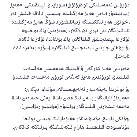
دۇرۇس ئەمەسلىكى توغرۇلۇق) سورايدۇ. ئېيتقىنكى، «ھەيز
زىيانلىقتۇر (يەنى ھەيز مەزگىلىدە جىنسىي ئالاقە قىلىش ئەر
ـ خوتۇن ھەر ئىككىسىگە زىيانلىقتۇر). شۇڭا ھەيز مەزگىلىدە
ئاياللىرىڭلاردىن نېرى تۇرۇڭلار، (ھەيزدىن) پاك بولغىچە
ئۇلارغا يېقىنچىلىق قىلماڭلار، پاك بولغاندا، ئۇلارغا ئاللاھ
بۇيرۇغان جايدىن يېقىنچىلىق قىلىڭلار» [سۈرە بەقەرە 222-
ئايەت].
ھەيزدىن ھەيز كۆرگەن ۋاقىتنىڭ ھەممىسى مەقسەت
قىلىنىدۇ، ئورۇندىن ھەيز كەلگەن ئورۇن مەقسەت قىلىنىدۇ.
بۇ توغرىدا پەيغەمبەر ئەلەيھىسسالام مۇنداق دېگەن:
«ھەيداز ئايالىڭلار بىلەن نىكاھتىن باشقا يەنى جىمادىن باشقا
110845 - نومۇرلۇق سوئالنىڭ جاۋابى
ھەممە ئىشلارنى قىلساڭلار بولىدۇ» [مۇسلىم رىۋايىتى].
ئائىلىنى ساقلاپ قالدى
چۈنكى بارلىق مۇسۇلمانلار ھەيزدارنىڭ جىنسى يولىغا
مۇناسىۋەت قىلىشنىڭ ھارام ئىكەنلىكىگە بىرلىككە كەلگەن.
ئۇممەتكە جاۋاپ بېرىشىمىزگە ياردەم قىلىڭ