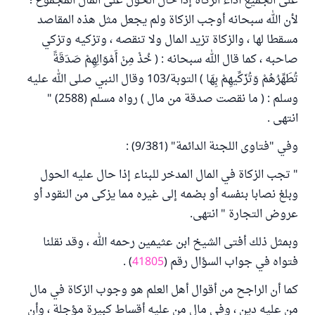
على الجميع أداء الزكاة إذا حال الحول على المال المجموع ؛
لأن الله سبحانه أوجب الزكاة ولم يجعل مثل هذه المقاصد
مسقطا لها ، والزكاة تزيد المال ولا تنقصه ، وتزكيه وتزكي
صاحبه ، كما قال الله سبحانه : ( خُذْ مِنْ أَمْوَالِهِمْ صَدَقَةً
تُطَهِّرُهُمْ وَتُزَكِّيهِمْ بِهَا ) التوبة/103 وقال النبي صلى الله عليه
وسلم : ( ما نقصت صدقة من مال ) رواه مسلم (2588) "
انتهى .
وفي "فتاوى اللجنة الدائمة" (9/381) :
" تجب الزكاة في المال المدخر للبناء إذا حال عليه الحول
وبلغ نصابا بنفسه أو بضمه إلى غيره مما يزكى من النقود أو
عروض التجارة " انتهى.
وبمثل ذلك أفتى الشيخ ابن عثيمين رحمه الله ، وقد نقلنا
فتواه في جواب السؤال رقم (
41805
) .
كما أن الراجح من أقوال أهل العلم هو وجوب الزكاة في مال
من عليه دين ، وفي مال من عليه أقساط كبيرة مؤجلة ، وأن