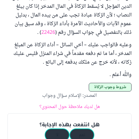
الدين المؤجل لا يُسقط الزكاةَ في المال المدخر إذا كان يبلغ
النصاب ؛ لأن الزكاة عبادة تجب على من بيده المال ، بدليل
عموم الآيات والأحاديث الآمرة بأداء الزكاة ، وقد سبق بيان
ذلك بالتفصيل في جواب السؤال رقم (
22426
) .
وعليه فالواجب عليك – أخي السائل – أداء الزكاة عن المبلغ
المدخر ، أما ما تم دفعه مقدماً في شراء المنزل فليس عليك
زكاته ، لأنه خرج عن ملكك بدفعه إلى البائع .
والله أعلم .
شروط وجوب الزكاة
المصدر
:
الإسلام سؤال وجواب
هل لديك ملاحظة حول المحتوى؟
هل انتفعت بهذه الإجابة؟
نعم
لا