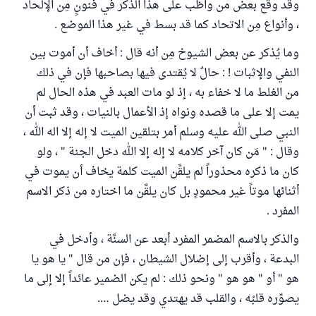
وقد وقع بعض من واظب على هذا الذكر في فنونٍ مِن الإلحاد
، وأنواع مِن الاتحاد كما قد بسط في غير هذا الموضع .
وما يُذكر عن بعض الشيوخ مِن أنه قال : أخاف أن أموت بين
النفي والإثبات ! : حالٌ لا يُقتدى فيها بصاحبها فإن في ذلك
من الغلط ما لا خفاء به ، إذ لو مات العبد في هذه الحال لم
يمت إلا على ما قصده ونواه إذ الأعمال بالنيات ، وقد ثبت أن
النبي صلى الله عليه وسلم أمر بتلقين الميت لا إله إلا اله الله ،
وقال : " مَن كان آخر كلامه لا إله إلا الله دخل الجنة " ، ولو
كان ما ذكره محذوراً لم يلقَّن الميت كلمة يخاف أن يموت في
أثنائها موتاً غير محمودٍ بل كان يلقَّن ما اختاره من ذكر الاسم
المفرد .
والذكر بالاسم المضمر المفرد أبعد عن السنَّة ، وأدخل في
البدعة ، وأقرب إلى إضلال الشيطان ، فإن من قال " يا هو يا
هو " أو " هو هو " ونحو ذلك : لم يكن الضمير عائداً إلا إلى ما
يصوِّره قلبُه ، والقلب قد يهتدي وقد يضل ….