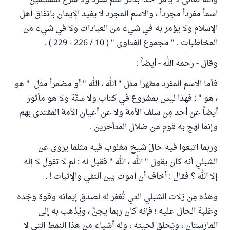
والله تعالى لا يأمر أحداً بذكر اسم مفرد ولا شرع للمسلمين
اسماً مفرداً مجرداً ، والاسم المجرد لا يفيد الإيمان باتفاق أهل
الإسلام ولا يؤمر به في شيء من العبادات ولا في شيء من
المخاطبات . " مجموع الفتاوى " ( 10 / 226 - 229 ) .
وقال - رحمه الله - أيضاً :
فأما الاسم المفرد مظهرا مثل " الله ، الله " أو مضمراً مثل " هو
، هو " : فهذا ليس بمشروع في كتاب ولا سنَّة ولا هو مأثور
أيضاً عن أحد مِن سلف الأمة ولا عن أعيان الأمة المقتدى بهم
وإنما لهج به قوم من ضلال المتأخرين .
وربما اتبعوا فيه حالَ شيخ مغلوب فيه مثلما يروى عن
الشبلي أنه كان يقول " الله ، الله " فقيل له : لم لا تقول لا إله
إلا الله ؟ فقال : أخاف أن أموت بين النفي والإثبات ! .
وهذه مِن زلات الشبلي التي تُغفر له لصدق إيمانه وقوة وجْده
وغلبة الحال عليه ؛ فإنه كان ربما يجنُّ ، ويُذهب به إلى
المارستان ، ويَحلق لحيته ، وله أشياء من هذا النمط التي لا