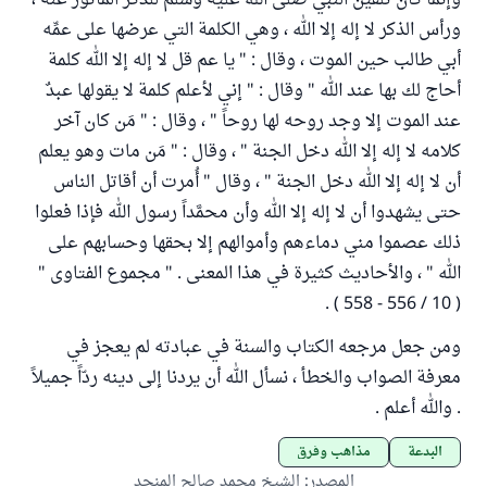
وإنما كان تلقين النبي صلى الله عليه وسلم للذكر المأثور عنه ،
ورأس الذكر لا إله إلا الله ، وهي الكلمة التي عرضها على عمِّه
أبي طالب حين الموت ، وقال : " يا عم قل لا إله إلا الله كلمة
أحاج لك بها عند الله " وقال : " إني لأعلم كلمة لا يقولها عبدٌ
عند الموت إلا وجد روحه لها روحاً " ، وقال : " مَن كان آخر
كلامه لا إله إلا الله دخل الجنة " ، وقال : " مَن مات وهو يعلم
أن لا إله إلا الله دخل الجنة " ، وقال " أُمرت أن أقاتل الناس
حتى يشهدوا أن لا إله إلا الله وأن محمَّداً رسول الله فإذا فعلوا
ذلك عصموا مني دماءهم وأموالهم إلا بحقها وحسابهم على
الله " ، والأحاديث كثيرة في هذا المعنى . " مجموع الفتاوى "
( 10 / 556 - 558 ) .
ومن جعل مرجعه الكتاب والسنة في عبادته لم يعجز في
معرفة الصواب والخطأ ، نسأل الله أن يردنا إلى دينه ردّاً جميلاً
. والله أعلم .
البدعة
مذاهب وفرق
المصدر
:
الشيخ محمد صالح المنجد