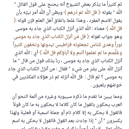
ثم كثيراً ما يَذكر بعض الشيوخ أنه يحتج على قول القائل "
الله " بقوله
قل الله ثم ذرهم
ويظن أن الله أمر نبيَّه بأن
يقول الاسم المفرد ، وهذا غلط باتفاق أهل العلم فإن قوله
قل الله
معناه : الله الذي أنزل الكتاب الذي جاء به موسى
وهو جواب لقوله
قل مَن أنزل الكتاب الذي جاء به موسى
نوراً وهدى للناس تجعلونه قراطيس تبدونها وتخفون كثيراً
وعُلِّمتم ما لم تعلموا أنتم ولا آباؤكم قل الله
أي : الله الذي
أنزل الكتاب الذي جاء به موسى ، ردَّ بذلك قول من قال " ما
أنزل الله على بشر من شيء " فقال : من أنزل الكتاب الذي جاء
به موسى ؟ ثم قال : قل الله أنزله ثم ذر هؤلاء المكذبين في
خوضهم يلعبون .
ومما يبين ما تقدم ما ذكره سيبويه وغيره من أئمة النحو أن
العرب يحكون بالقول ما كان كلاما لا يحكون به ما كان قولاً
فالقول لا يحكى به إلا كلام تام أو جملة اسمية أو فعلية ولهذا
يكسرون " أن " إذا جاءت بعد القول فالقول لا يحكى به اسم