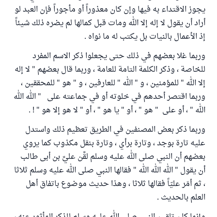
يجوز الاقتداء به فيها وإن كان معذوراً أو مأجوراً فإن العبد لو
أراد أن يقول لا إله إلا الله ومات قبل كمالها لم يضره ذلك شيئاً
إذ الأعمال بالنيات بل يكتب له ما نواه .
وربما غلا بعضهم في ذلك حتى يجعلوا ذكر الاسم المفرد
للخاصة ، وذكر الكلمة التامة للعامة ، وربما قال بعضهم " لا إله
إلا الله " للمؤمنين ، و " الله " للعارفين ، و " هو " للمحققين ،
وربما اقتصر أحدهم في خلوته أو في جماعته على " الله الله
الله " ، أو على " هو " ، أو " يا هو " ، أو " لا هو إلا هو " ! .
وربما ذكر بعض المصنفين في الطريق تعظيم ذلك واستدل
عليه تارة بوجد ، وتارة برأي ، وتارة بنقل مكذوب كما يروي
بعضهم أن النبي صلى الله عليه وسلم لقَّن عليَّ بن أبى طالب
أن يقول " الله الله الله " فقالها النبي صلى الله عليه وسلم ثلاثا
، ثم أمَر عليّاً فقالها ثلاثا ، وهذا حديث موضوع باتفاق أهل
العلم بالحديث .