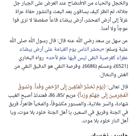
والخجل والحياء من الافتضاح عند العرض على الجبار جل
جلاله، ثم انظر كيف يساقون بعد البعث والنشور حفاة عراة
غرلاً إلى أرض المحشر، أرض بيضاء قاعاً صفصفا لا ترى فوا
عوجاً ولا أمتا.
عن سهل بن سعد رضي الله عنه قال: قال رسول الله صلى الله
علية وسلم:
يحشر الناس يوم القيامة على أرض بيضاء
عفراء كقرصية النقى ليس فيها علم لأحد
رواه البخاري
(6521)، ومسلم (6686). وقرصة النقي هو الدقيق النقي من
الغش والنخال.
قال تعالى:
يَوْمَ نَحْشُرُ الْمُتَّقِينَ إِلَى الرَّحْمَنِ وَفْداً. وَنَسُوقُ
الْمُجْرِمِينَ إِلَى جَهَنَّمَ وِرْداً
مريم /85، 86، فعندئذ أصبح الغيب
شهادة، والسر علانية، والمستور مكشوفاً، والمخبأ ظاهراً، فريق
في الجنة وفريق في السعير، يا أهل الجنة خلود بلا موت، ويا
أهل النار خلود بلا موت.
حاسب نفسك