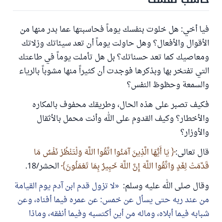
فيا أخي: هل خلوت بنفسك يوماً فحاسبتها عما بدر منها من
الأقوال والأفعال؟ وهل حاولت يوماً أن تعد سيئاتك وزلاتك
ومعاصيك كما تعد حسناتك؟ بل هل تأملت يوماً في طاعتك
التي تفتخر بها وبذكرها فوجدت أن كثيراً منها مشوباً بالرياء
والسمعة وحظوظ النفس؟
فكيف تصبر على هذه الحال، وطريقك محفوف بالمكاره
والأخطار؟ وكيف القدوم على الله وأنت محمل بالأثقال
والأوزار؟
قال تعالى:
يَا أَيُّهَا الَّذِينَ آمَنُوا اتَّقُوا اللَّهَ وَلْتَنْظُرْ نَفْسٌ مَا
قَدَّمَتْ لِغَدٍ وَاتَّقُوا اللَّهَ إِنَّ اللَّهَ خَبِيرٌ بِمَا تَعْمَلُونَ
الحشر/18.
وقال صلى الله عليه وسلم:
لا تزول قدم ابن آدم يوم القيامة
من عند ربه حتى يسأل عن خمس: عن عمره فيما أفناه، وعن
شبابه فيما أبلاه، وماله من أين أكتسبه وفيما أنفقه، وماذا