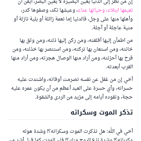
إن من نظر إلى الدنيا بعين البصيرة لا بعين البصر، أيقن أن
نعيمها ابتلاء، وحياتها عناء
، وعيشها نكد، وصفوها كدر،
وأهلها منها على وجل، فالدنيا إما نعمة زائلة أو بلية نازلة أو
منية عاجلة أو آجلة.
من اطمأن إليها أقلقته، ومن ركن إليها ذلته، ومن وثق بها
خانته، ومن استعان بها تركته، ومن استنصر بها خذلته، ومن
فرح بها أحزنته، ومن أراد منها الوصال هجرته، ومن أراد منها
القرب أبعدته.
أخي إن من غفل عن نفسه تصرمت أوقاته، واشتدت عليه
حسراته، وأي حسرة على العبد أعظم من أن يكون عمره عليه
حجة، وتقوده أيامه إلى مزيد من الردى والشقوة.
تذكر الموت وسكراته
أخي في الله: هل تذكرت الموت وسكراته؟! وشدة هوله
وكرباته؟! وشدة نزع الروح منك؟! فإن الموت كما قيل أشد من