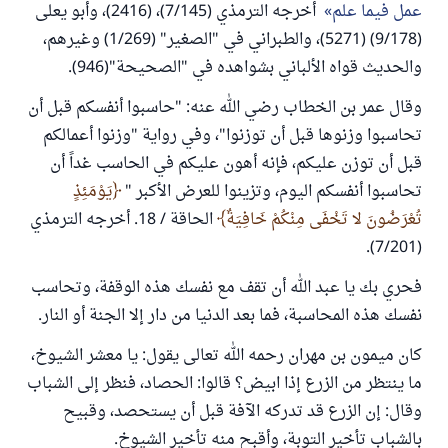
عمل فيما علم
أخرجه الترمذي (7/145)، (2416)، وأبو يعلى
(9/178) (5271)، والطبراني في "الصغير" (1/269) وغيرهم،
والحديث قواه الألباني بشواهده في "الصحيحة"(946).
وقال عمر بن الخطاب رضي الله عنه: "حاسبوا أنفسكم قبل أن
تحاسبوا وزنوها قبل أن توزنوا"، وفي رواية "وزنوا أعمالكم
قبل أن توزن عليكم، فإنه أهون عليكم في الحاسب غداً أن
تحاسبوا أنفسكم اليوم، وتزينوا للعرض الأكبر "
يَوْمَئِذٍ
تُعْرَضُونَ لا تَخْفَى مِنْكُمْ خَافِيَةٌ
الحاقة / 18. أخرجه الترمذي
(7/201).
فحري بك يا عبد الله أن تقف مع نفسك هذه الوقفة، وتحاسب
نفسك هذه المحاسبة، فما بعد الدنيا من دار إلا الجنة أو النار.
كان ميمون بن مهران رحمه الله تعالى يقول: يا معشر الشيوخ،
ما ينتظر من الزرع إذا ابيض؟ قالوا: الحصاد، فنظر إلى الشباب
وقال: إن الزرع قد تدركه الآفة قبل أن يستحصد، وقبيح
بالشباب تأخير التوبة، وأقبح منه تأخير الشيوخ.