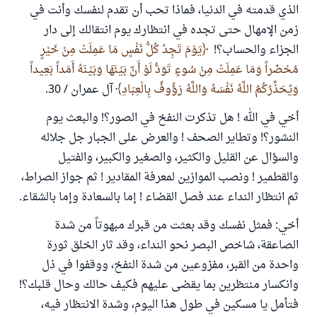
الذي قدمته في الدنيا، فماذا تحب أن تقدم لنفسك وأنت في
زمن الإمهال حتى تجده في انتظارك يوم انتقالك إلى دار
الجزاء والحساب؟!
يَوْمَ تَجِدُ كُلُّ نَفْسٍ مَا عَمِلَتْ مِنْ خَيْرٍ
مُحْضَراً وَمَا عَمِلَتْ مِنْ سُوءٍ تَوَدُّ لَوْ أَنَّ بَيْنَهَا وَبَيْنَهُ أَمَداً بَعِيداً
وَيُحَذِّرُكُمُ اللَّهُ نَفْسَهُ وَاللَّهُ رَؤُوفٌ بِالْعِبَادِ
آل عمران / 30.
أخي في الله ! هل تذكرت النفخ في الصور؟! والبعث يوم
النشور؟! وتطاير الصحف ! والعرض على الجبار جل جلاله
والسؤال عن القليل والكثير، والصغير والكبير، والفتيل
والقطمير ! ونصب الموازين لمعرفة المقادير ! ثم جواز الصراط،
ثم انتظار النداء عند فصل القضاء ! إما بالسعادة وإما بالشقاء.
أخي: فمثل نفسك وقد بعثت من قبرك مبهوتاً من شدة
الصاعقة، شاخص البصر نحو النداء، وقد ثار الخلق ثورة
واحدة من القبر، مفزوعين من شدة النفخ، ووقفوا في ذل
وانكسار منتظرين بما يقضى عليهم فكيف حالك وحال قلبك؟!
فتأمل يا مسكين في طول هذا اليوم، وشدة الانتظار فيه،