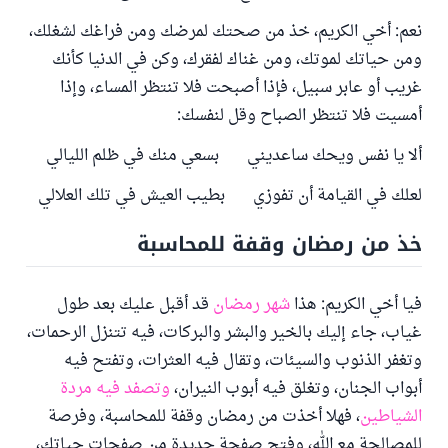
نعم: أخي الكريم، خذ من صحتك لمرضك ومن فراغك لشغلك،
ومن حياتك لموتك، ومن غناك لفقرك، وكن في الدنيا كأنك
غريب أو عابر سبيل، فإذا أصبحت فلا تنتظر المساء، وإذا
أمسيت فلا تنتظر الصباح وقل لنفسك:
ألا يا نفس ويحك ساعديني بسعي منك في ظلم الليالي
لعلك في القيامة أن تفوزي بطيب العيش في تلك العلالي
خذ من رمضان وقفة للمحاسبة
فيا أخي الكريم: هذا
شهر رمضان
قد أقبل عليك بعد طول
غياب، جاء إليك بالخير والبشر والبركات، فيه تتنزل الرحمات،
وتغفر الذنوب والسيئات، وتقال فيه العثرات، وتفتح فيه
أبواب الجنان، وتغلق فيه أبوب النيران،
وتصفد فيه مردة
الشياطين
، فهلا أخذت من رمضان وقفة للمحاسبة، وفرصة
للمصالحة مع الله، وفتح صفحة جديدة من صفحات حياتك،