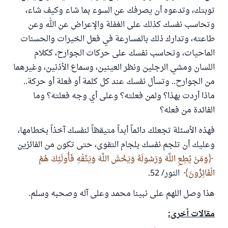
توبتك، وتدعوه أن يصرفك عن السوء بما شاء وكيف شاء،
وتحاسب نفسك كذلك على الغفلة والإعراض عن الله وعن
طاعته، وتدارك ذلك بالمسارعة في فعل الخيرات والحسنات
الماحيات، وتحاسب نفسك على حركات الجوارح، ككلام
اللسان ومشي الرجلين ونظر العينين، وسماع الأذنين، وغيرهما
من الجوارح.. وتسأل نفسك عند كل كلمة أو فعلة أو حركة..
ماذا أردت بهذا؟ ولمن فعلته؟ وعلى أي وجه فعلته؟ وما
الفائدة من فعله؟
فهذه الأسئلة تجعلك دائماً أبداً متيقظاً لنفسك آخذاً بخطامها،
وعليك أن تلجم نفسك بلجام التقوى، حتى تكون من الفائزين
وَمَنْ يُطِعِ اللَّهَ وَرَسُولَهُ وَيَخْشَ اللَّهَ وَيَتَّقْهِ فَأُولَئِكَ هُمُ
الْفَائِزُونَ
النور/ 52.
هذا وصل اللهم على نبينا محمد وعلى آله وصحبه وسلم.
مقالات أخرى: