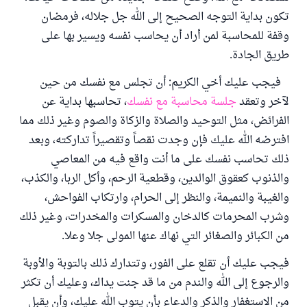
تكون بداية التوجه الصحيح إلى الله جل جلاله، فرمضان
وقفة للمحاسبة لمن أراد أن يحاسب نفسه ويسير بها على
طريق الجادة.
فيجب عليك أخي الكريم: أن تجلس مع نفسك من حين
لآخر وتعقد
جلسة محاسبة مع نفسك
، تحاسبها بداية عن
الفرائض، مثل التوحيد والصلاة والزكاة والصوم وغير ذلك مما
افترضه الله عليك فإن وجدت نقصاً وتقصيراً تداركته، وبعد
ذلك تحاسب نفسك على ما أنت واقع فيه من المعاصي
والذنوب كعقوق الوالدين، وقطعية الرحم، وأكل الربا، والكذب،
والغيبة والنميمة، والنظر إلى الحرام، وارتكاب الفواحش،
وشرب المحرمات كالدخان والمسكرات والمخدرات، وغير ذلك
من الكبائر والصغائر التي نهاك عنها المولى جلا وعلا.
فيجب عليك أن تقلع على الفور، وتتدارك ذلك بالتوبة والأوبة
والرجوع إلى الله والندم من ما قد جنت يداك، وعليك أن تكثر
من الاستغفار والذكر والدعاء بأن يتوب الله عليك، وأن يقبل