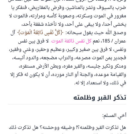
ضرب بالسيوف ونشر بالمناشير، وقرض بالمقاريض، فتفكر يا
مغرور في الموت وسكرته، وصعوبة كأسه ومرارته، فالموت لا
يخشى أحدا، ولا يبقى على أحد، ولا تأخذه شفقة بأحد،
وصدق الله حيث يقول سبحانه:
كُلُّ نَفْسٍ ذَائِقَةُ الْمَوْت
آل
عمران / 185، نعم
كل نفس ذائقة الموت
لا فرق بين نفس
ونفس، لا فرق بين صغير وكبير، وعظيم وحقير، وغني وفقير،
فجدير بمن الموت مصرعه، والتراب مضجعه، والدود أنيسه،
ومنكر ونكير جليسه، والقبر مقره، وبطن الأرض مستقره،
والقيامة موعده، والجنة أو النار مورده، أن لا يكون له فكر إلا
في ذلك، ولا استعداد إلا له.
تذكر القبر وظلمته
أخي المسلم:
هل تذكرت القبر وظلمته؟! وضيقه ووحشته؟ هل تذكرت ذلك