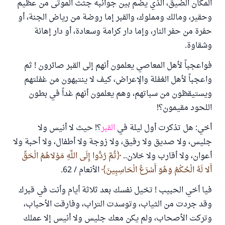
المكان الضيق، الذي يضم بين جوانبه جثث الموتى من عظيم
وحقير، ومالك ومملوك، والقبر إما روضة من رياض الجنة، أو
حفرة من حفر النار، وإما دار كرامة وسعادة، أو دار إهانة
وشقاوة.
فواعجباً لأهل المعاصي يعلمون أنهم إلى القبر صائرون ! ثم
واعجباً لأهل الغفلة والإعراض، كيف لا ينتبهون من غفلتهم
ويستيقظون من سباتهم، وهم يعلمون أنهم غداً في بطون
اللحود مقيمون؟!
أخي: هل تذكرت أول ليلة في
القبر
؟! حيث لا أنيس ولا
جليس، ولا صديق ولا رفيق، ولا زوجة ولا أطفال، ولا أحبة ولا
أعوان، ولا أقارب ولا خلان..
ثُمَّ رُدُّوا إِلَى اللَّهِ مَوْلاهُمُ الْحَقِّ
أَلا لَهُ الْحُكْمُ وَهُوَ أَسْرَعُ الْحَاسِبِينَ
الأنعام / 62.
فيا أخي الحبيب ! تخيل نفسك بعد ثلاثة أيام وأنت في قبرك
وقد جردت من الثياب، وتوسدت التراب، وفارقت الأحباب،
وتركت الأصحاب، ولم يكن معك جليس ولا أنيس إلا عملك