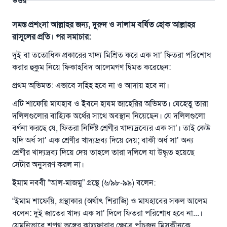
উত্তর
সমস্ত প্রশংসা আল্লাহর জন্য, দুরুদ ও সালাম বর্ষিত হোক আল্লাহর
রাসূলের প্রতি। পর সমাচার:
দুই বা ততোধিক প্রকারের খাদ্য মিশ্রিত করে এক সা’ ফিতরা পরিশোধ
করার হুকুম নিয়ে ফিকাহবিদ আলেমগণ দ্বিমত করেছেন:
প্রথম অভিমত: এভাবে সহিহ হবে না ও আদায় হবে না।
এটি শাফেয়ি মাযহাব ও ইবনে হাযম জাহেরির অভিমত। যেহেতু তারা
দলিলগুলোর বাহ্যিক অর্থের সাথে অবস্থান নিয়েছেন। যে দলিলগুলো
বর্ণনা করছে যে, ফিতরা নির্দিষ্ট শ্রেণীর খাদ্যদ্রব্যের এক সা’। তাই কেউ
যদি অর্ধ সা’ এক শ্রেণীর খাদ্যদ্রব্য দিয়ে দেয়; বাকী অর্ধ সা’ অন্য
শ্রেণীর খাদ্যদ্রব্য দিয়ে দেয় তাহলে তারা দলিলে যা উদ্ধৃত হয়েছে
সেটার অনুসরণ করল না।
ইমাম নববী “আল-মাজমু” গ্রন্থে (৬/৯৮-৯৯) বলেন:
“ইমাম শাফেয়ি, গ্রন্থাকার (অর্থাৎ শিরাজি) ও মাযহাবের সকল আলেম
বলেন: দুই জাতের খাদ্য এক সা’ দিলে ফিতরা পরিশোধ হবে না...।
যেমনিভাবে শপথ ভঙ্গের কাফ্‌ফারার ক্ষেত্রে পাঁচজন মিসকীনকে