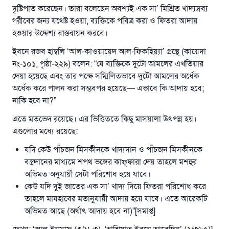
রাসূল সাল্লাল্লাহু আলাইহি ওয়া সাল্লাম বলেছেন
দৃষ্টিপাত করেছেন। তারা বলেছেন অবশ্যই এক সা’ মিশ্রিত খাদ্যদ্রব্য
যে ব্যক্তি সৎ কর্মের পথ দেখাবে সে সৎকর্মকারীর সমান
গরীবের জন্য যথেষ্ট হওয়া, ব্যক্তিকে পবিত্র করা ও ফিতরা আদায়
সওয়াব পাবে
হওয়ার উদ্দেশ্য বাস্তবায়ন করবে।
(সহিহ মুসলিম; ১৮৯৩)
ইবনে রজব হাম্বলি ‘আল-কাওয়ায়েদ আল-ফিকহিয়্যা’ গ্রন্থে (কায়েদা
নং-১০১, পৃষ্ঠা-২২৯) বলেন: “যে ব্যক্তিকে দুটো আমলের এখতিয়ার
দেয়া হয়েছে এবং তার পক্ষে সম্মিলিতভাবে দুটো আমলের অর্ধেক
এখনই শরীক হোন
অর্ধেক করে পালন করা সম্ভবপর হয়েছে— এভাবে কি আদায় হবে;
নাকি হবে না?”
এতে মতভেদ রয়েছে। এর ভিত্তিততে কিছু মাসয়ালা উৎপন্ন হয়।
এগুলোর মধ্যে রয়েছে:
যদি কেউ পাঁচজন মিসকীনকে খাদ্যদান ও পাঁচজন মিসকীনকে
বস্ত্রদানের মাধ্যমে শপথ ভঙ্গের কাফ্‌ফারা দেয় তাহলে মশহুর
অভিমত অনুযায়ী সেটা পরিশোধ হয়ে যাবে।
কেউ যদি দুই জাতের এক সা’ খাদ্য দিয়ে ফিতরা পরিশোধ করে
তাহলে মাযহাবের মতানুযায়ী আদায় হয়ে যাবে। এতে আরেকটি
অভিমত আছে (অর্থাৎ আদায় হবে না)”[সমাপ্ত]