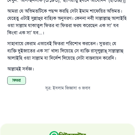
দেখুন: ‘আল-ইনসাফ (৩/১৮৩), ‘হাশিয়াতু ইবনে আবেদিন’ (২/৩৬৫)]
আমরা যে অভিমতটিকে পছন্দ করছি সেটা ইমাম শাফেয়ির অভিমত।
যেহেতু এটাই সুন্নাহ্‌র বাহ্যিক অনুসরণ। কেননা নবী সাল্লাল্লাহু আলাইহি
ওয়া সাল্লাম যাকাতুল ফিতর বা ফিতরা ফরয করেছেন এক সা’ যব
কিংবা এক সা’ যব...।
সাহাবায়ে কেরাম এভাবেই ফিতরা পরিশোধ করতেন। সুতরাং যে
ব্যক্তি দুইজাতের এক সা’ খাদ্য দিয়েছে সে ব্যক্তি রাসূলুল্লাহ্‌ সাল্লাল্লাহু
আলাইহি ওয়া সাল্লাম যা নির্দেশ দিয়েছে সেটা বাস্তবায়ন করেনি।
আল্লাহই সর্বজ্ঞ।
ফিতরা
সূত্র
:
ইসলাম জিজ্ঞাসা ও জবাব