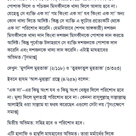
পোশাক দিলে ও পাঁচজন মিসকীনকে খাদ্য দিলে আদায় হবে না।
যেহেতু সে ব্যক্তি এক সা’ গম কিংবা এক সা’ যব কিংবা এক সা’ অন্য
কোন খাদ্য দিতে আদিষ্ট। কিন্তু সে ব্যক্তি এ দুটোর প্রত্যেকটি থেকে
এক সা’ পরিশোধ করেনি। যেমনিভাবে (শপথ ভাঙ্গকারী) দশজন
মিসকীনকে খাদ্য দান কিংবা দশজন মিসকীনকে পোশাক দান করতে
আদিষ্ট। কিন্তু পূর্বোক্ত উদাহরণে সে ব্যক্তি দশজনকে পোশাক দান
করেনি এবং দশজনকে খাদ্য দান করেনি। এটাই মাযহাবের
অভিমত।”[সমাপ্ত]
দেখুন: ‘মুগনিল মুহতাজ’ (২/১১৮) ও ‘তুহফাতুল মুহতাজ’ (৩/৩২৩)
ইবনে হাযম ‘আল-মুহাল্লা’ গ্রন্থে (৪/২৫৯) বলেন:
“এক সা’–এর কিছু অংশ যব ও কিছু অংশ খেজুর দিলে পরিশোধ হবে
না। মূল্য দিলে মূলতঃই পরিশোধ হবে না। কেননা রাসূলুল্লাহ্‌ সাল্লাল্লাহু
উত্তর নম্বর ১১০৮৪৫ একটি বিবাহ রক্ষা
আলাইহি ওয়া সাল্লাম যা ফরয করেছেন এগুলো সেটা নয়।”[সংক্ষেপে
সমাপ্ত]
করেছিল।
দ্বিতীয় অভিমত: সহিহ হবে ও পরিশোধ হবে।
উম্মাহকে উত্তর দিতে আমাদেরকে সহযোগিতা করুন
এটি হানাফি ও হাম্বলি মাযহাবের অভিমত। তারা মর্মার্থের দিকে