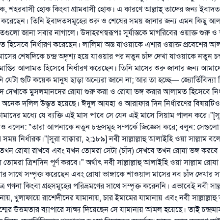
ক, শহরবাসী হোক কিংবা গ্রামবাসী হোক। এ কারণে আল্লাহ্‌ তাদের জন্য ইবাদ
 করেছেন। তিনি ইবাদতসমূহের শুরু ও শেষের সময় জানার জন্য এমন কিছু আলা
ুলো জানা সবার নাগালে। উদাহরণস্বরূপঃ সূর্যাস্তকে মাগরিবের ওয়াক্ত শুরু 
হিসেবে নির্ধারণ করেছেন। লালিমা অস্ত যাওয়াকে এশার ওয়াক্ত প্রবেশের আ
মাসের শেষদিকে চন্দ্র অদৃশ্য হয়ে যাওয়ার পর নতুন চাঁদ দেখা যাওয়াকে নতুন চন্দ
প্তির আলামত হিসেবে নির্ধারণ করেছেন। তিনি মাসের শুরু জানার জন্য আমা
ি যেটা গুটি কয়েক মানুষ ছাড়া অন্যেরা জানে না; আর তা হচ্ছে— জ্যোর্তিবিদ্যা কি
 চাঁদ দেখাকে মুসলমানদের রোযা শুরু করা ও রোযা ভঙ্গ করার আলামত হিসেবে নির
উত্তর নম্বর ১১০৮৪৫ একটি বিবাহ রক্ষা করেছিল।
ে অনেক দলিল উদ্ধৃত হয়েছে। ঈদুল আযহা ও আরাফার দিন নির্ধারণের বিষয়টিও অ
দের মধ্যে যে ব্যক্তি এই মাস পাবে সে যেন এই মাসে সিয়াম পালন করে।"[সূরা
উম্মাহকে উত্তর দিতে আমাদেরকে সহযোগিতা করুন
বলেন: "তারা আপনাকে নতুন চন্দ্রসমূহ সম্পর্কে জিজ্ঞেস করে; বলুন: সেগুলো
 সময় নির্ধারক।"[সূরা বাক্বারা, ২:১৮৯] নবী সাল্লাল্লাহু আলাইহি ওয়া সাল্লাম 
রাসূল সাল্লাল্লাহু আলাইহি ওয়া সাল্লাম বলেছেন
যে ব্যক্তি সৎ কর্মের পথ দেখাবে সে সৎকর্মকারীর সমান সওয়াব পাবে
ে তখন রোযা রাখবে এবং যখন তোমরা সেটা (চাঁদ) দেখবে তখন রোযা ভঙ্গ করব
ে তোমরা ত্রিশদিন পূর্ণ করবে।" অর্থাৎ নবী সাল্লাল্লাহু আলাইহি ওয়া সাল্লাম রো
(সহিহ মুসলিম; ১৮৯৩)
ার সাথে সম্পৃক্ত করেছেন এবং রোযা ভাঙ্গাকে শাওয়াল মাসের নব চাঁদ দেখার সাথ
্র গণনা কিংবা গ্রহসমূহের পরিভ্রমণের সাথে সম্পৃক্ত করেননি। এভাবেই নবী সাল্ল
ানায়, খুলাফায়ে রাশেদীনের যামানায়, চার ইমামের যামানায় এবং নবী সাল্লাল্লাহ
এখনই শরীক হোন
জন্মের উত্তমতার ব্যাপারে সাক্ষ্য দিয়েছেন সে যামানায় আমল হয়েছে। তাই চন্দ্রমাস