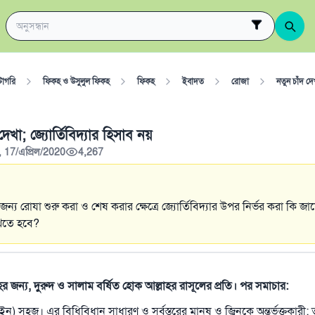
টাগরি
ফিকহ ও উসুলুল ফিকহ
ফিকহ
ইবাদত
রোজা
নতুন চাঁদ দে
 দেখা; জ্যোর্তিবিদ্যার হিসাব নয়
, 17/এপ্রিল/2020
4,267
্য রোযা শুরু করা ও শেষ করার ক্ষেত্রে জ্যোর্তিবিদ্যার উপর নির্ভর করা কি জ
েখতে হবে?
াহর জন্য, দুরুদ ও সালাম বর্ষিত হোক আল্লাহর রাসূলের প্রতি। পর সমাচার:
) সহজ। এর বিধিবিধান সাধারণ ও সর্বস্তরের মানুষ ও জ্বিনকে অন্তর্ভুক্তকারী; ত