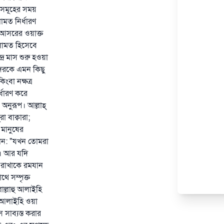
তসমূহের সময়
মত নির্ধারণ
ও আসরের ওয়াক্ত
লামত হিসেবে
্র মাস শুরু হওয়া
দেরকে এমন কিছু
ংবা নক্ষত্র
্ধারণ করে
নুরূপ। আল্লাহ্‌
 বাক্বারা;
 মানুষের
বলেন: "যখন তোমরা
ে। আর যদি
যা রাখাকে রমযান
ে সম্পৃক্ত
াল্লাহু আলাইহি
ু আলাইহি ওয়া
 সাব্যস্ত করার