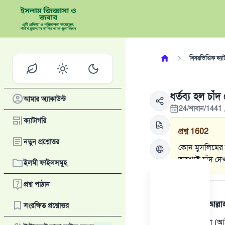
বিষয়ভিত্তিক ক্যা
ধর্তব্য হল চাঁদ
আমার অ্যাকাউন্ট
24/শাবান/1441 
ক্যাটাগরি
প্রশ্ন
1602
নতুন প্রশ্নোত্তর
কোন মুসলিমের জন
অবশ্যই চাঁদ দ
ইলমী ফাইলসমূহ
উত্তর
প্রশ্ন পাঠান
সমস্ত প্রশংসা আল্ল
সংরক্ষিত প্রশ্নোত্তর
ইসলামী শরিয়া (আইন