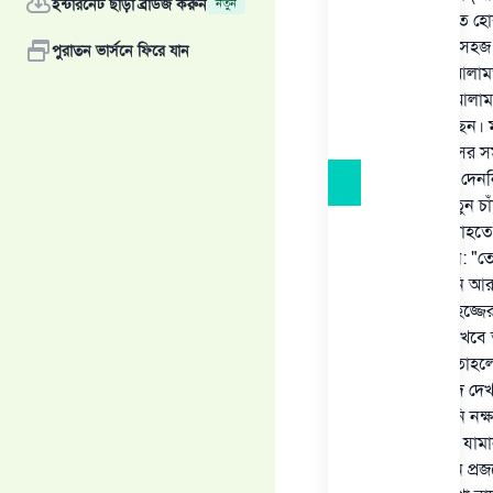
ইন্টারনেট ছাড়া ব্রাউজ করুন
নতুন
হোক, অশিক্ষিত হো
জানার পদ্ধতি সহজ
পুরাতন ভার্সনে ফিরে যান
করেছেন যে আলামতগ
শেষ হওয়ার আলামত 
নির্ধারণ করেছেন। 
ও আগের মাসের সমা
জানার দায়িত্ব দেনন
গণনাশাস্ত্র। নতুন
কুরআন ও সুন্নাহত
তাআলা বলেন: "তোমা
২:১৮৫]। তিনি আরও 
(কাজকর্ম) ও হজ্জের
সেটা (চাঁদ) দেখব
মেঘাচ্ছন্ন হয় তাহল
মাসের নব চাঁদ দেখ
করেছেন; তিনি নক্ষত
ওয়া সাল্লামের যাম
সাল্লাম যে তিন প্র