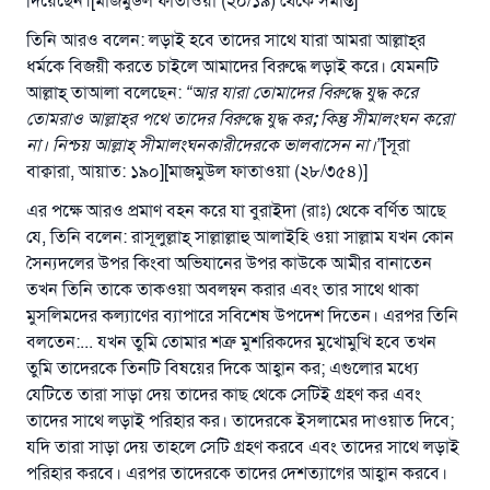
দিয়েছেন।[মাজমুউল ফাতাওয়া (২০/১৯) থেকে সমাপ্ত]
রাসূল সাল্লাল্লাহু আলাইহি ওয়া সাল্লাম বলেছেন
যে ব্যক্তি সৎ কর্মের পথ দেখাবে সে সৎকর্মকারীর সমান
তিনি আরও বলেন: লড়াই হবে তাদের সাথে যারা আমরা আল্লাহ্‌র
সওয়াব পাবে
ধর্মকে বিজয়ী করতে চাইলে আমাদের বিরুদ্ধে লড়াই করে। যেমনটি
আল্লাহ্‌ তাআলা বলেছেন:
“
আর যারা তোমাদের বিরুদ্ধে যুদ্ধ করে
(সহিহ মুসলিম; ১৮৯৩)
তোমরাও আল্লাহ্‌র পথে তাদের বিরুদ্ধে যুদ্ধ কর
;
কিন্তু সীমালংঘন করো
না। নিশ্চয় আল্লাহ্‌ সীমালংঘনকারীদেরকে ভালবাসেন না।
”
[সূরা
বাক্বারা, আয়াত: ১৯০][মাজমুউল ফাতাওয়া (২৮/৩৫৪)]
এখনই শরীক হোন
এর পক্ষে আরও প্রমাণ বহন করে যা বুরাইদা (রাঃ) থেকে বর্ণিত আছে
যে, তিনি বলেন: রাসূলুল্লাহ্‌ সাল্লাল্লাহু আলাইহি ওয়া সাল্লাম যখন কোন
সৈন্যদলের উপর কিংবা অভিযানের উপর কাউকে আমীর বানাতেন
তখন তিনি তাকে তাকওয়া অবলম্বন করার এবং তার সাথে থাকা
মুসলিমদের কল্যাণের ব্যাপারে সবিশেষ উপদেশ দিতেন। এরপর তিনি
বলতেন:... যখন তুমি তোমার শত্রু মুশরিকদের মুখোমুখি হবে তখন
তুমি তাদেরকে তিনটি বিষয়ের দিকে আহ্বান কর; এগুলোর মধ্যে
যেটিতে তারা সাড়া দেয় তাদের কাছ থেকে সেটিই গ্রহণ কর এবং
তাদের সাথে লড়াই পরিহার কর। তাদেরকে ইসলামের দাওয়াত দিবে;
যদি তারা সাড়া দেয় তাহলে সেটি গ্রহণ করবে এবং তাদের সাথে লড়াই
পরিহার করবে। এরপর তাদেরকে তাদের দেশত্যাগের আহ্বান করবে।