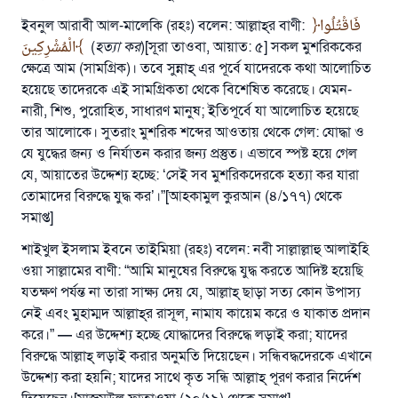
ইবনুল আরাবী আল-মালেকি (রহঃ) বলেন: আল্লাহ্‌র বাণী:
فَاقْتُلُوا
الْمُشْرِكِينَ
(
হত্যা কর
)[সূরা তাওবা, আয়াত: ৫] সকল মুশরিককের
ক্ষেত্রে আম (সামগ্রিক)। তবে সুন্নাহ্‌ এর পূর্বে যাদেরকে কথা আলোচিত
হয়েছে তাদেরকে এই সামগ্রিকতা থেকে বিশেষিত করেছে। যেমন-
নারী, শিশু, পুরোহিত, সাধারণ মানুষ; ইতিপূর্বে যা আলোচিত হয়েছে
তার আলোকে। সুতরাং মুশরিক শব্দের আওতায় থেকে গেল: যোদ্ধা ও
যে যুদ্ধের জন্য ও নির্যাতন করার জন্য প্রস্তুত। এভাবে স্পষ্ট হয়ে গেল
যে, আয়াতের উদ্দেশ্য হচ্ছে: ‘সেই সব মুশরিকদেরকে হত্যা কর যারা
তোমাদের বিরুদ্ধে যুদ্ধ কর’।”[আহকামুল কুরআন (৪/১৭৭) থেকে
সমাপ্ত]
শাইখুল ইসলাম ইবনে তাইমিয়া (রহঃ) বলেন: নবী সাল্লাল্লাহু আলাইহি
ওয়া সাল্লামের বাণী: “আমি মানুষের বিরুদ্ধে যুদ্ধ করতে আদিষ্ট হয়েছি
যতক্ষণ পর্যন্ত না তারা সাক্ষ্য দেয় যে, আল্লাহ্‌ ছাড়া সত্য কোন উপাস্য
উত্তর নম্বর ১১০৮৪৫ একটি বিবাহ রক্ষা
নেই এবং মুহাম্মদ আল্লাহ্‌র রাসূল, নামায কায়েম করে ও যাকাত প্রদান
করেছিল।
করে।”
—
এর উদ্দেশ্য হচ্ছে যোদ্ধাদের বিরুদ্ধে লড়াই করা; যাদের
বিরুদ্ধে আল্লাহ্‌ লড়াই করার অনুমতি দিয়েছেন। সন্ধিবদ্ধদেরকে এখানে
উম্মাহকে উত্তর দিতে আমাদেরকে সহযোগিতা করুন
উদ্দেশ্য করা হয়নি; যাদের সাথে কৃত সন্ধি আল্লাহ্‌ পূরণ করার নির্দেশ