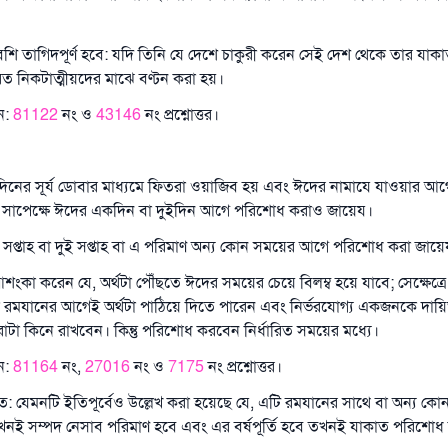
 তাগিদপূর্ণ হবে: যদি তিনি যে দেশে চাকুরী করেন সেই দেশ থেকে তার যাকাতটা
রত নিকটাত্মীয়দের মাঝে বণ্টন করা হয়।
ন:
81122
নং ও
43146
নং প্রশ্নোত্তর।
দিনের সূর্য ডোবার মাধ্যমে ফিতরা ওয়াজিব হয় এবং ঈদের নামাযে যাওয়ার আ
 সাপেক্ষে ঈদের একদিন বা দুইদিন আগে পরিশোধ করাও জায়েয।
্তাহ বা দুই সপ্তাহ বা এ পরিমাণ অন্য কোন সময়ের আগে পরিশোধ করা জায়ে
উত্তর নম্বর ১১০৮৪৫ একটি বিবাহ রক্ষা করেছিল।
আশংকা করেন যে, অর্থটা পৌঁছতে ঈদের সময়ের চেয়ে বিলম্ব হয়ে যাবে; সেক্ষেত্র
মযানের আগেই অর্থটা পাঠিয়ে দিতে পারেন এবং নির্ভরযোগ্য একজনকে দায়িত
উম্মাহকে উত্তর দিতে আমাদেরকে সহযোগিতা করুন
টা কিনে রাখবেন। কিন্তু পরিশোধ করবেন নির্ধারিত সময়ের মধ্যে।
রাসূল সাল্লাল্লাহু আলাইহি ওয়া সাল্লাম বলেছেন
ন:
81164
নং,
27016
নং ও
7175
নং প্রশ্নোত্তর।
যে ব্যক্তি সৎ কর্মের পথ দেখাবে সে সৎকর্মকারীর সমান সওয়াব পাবে
: যেমনটি ইতিপূর্বেও উল্লেখ করা হয়েছে যে, এটি রমযানের সাথে বা অন্য কো
(সহিহ মুসলিম; ১৮৯৩)
 যখনই সম্পদ নেসাব পরিমাণ হবে এবং এর বর্ষপূর্তি হবে তখনই যাকাত পরিশো