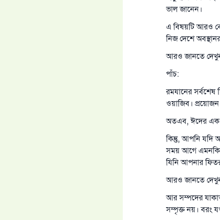
ভাল জানেন।
এ বিষয়টি আরও বেশি
নিজ দেশে অবস্থান
আরও জানতে দেখু
পাঁচ:
রমযানের সর্বশেষ 
ওয়াজিব। প্রয়োজন
অতএব, ঈদের এক সপ
কিন্তু, আপনি যদি 
সময় আগে এমনকি র
যিনি আপনার ফিতরা
আরও জানতে দেখু
আর সম্পদের যাকাত
সম্পৃক্ত নয়। বরং