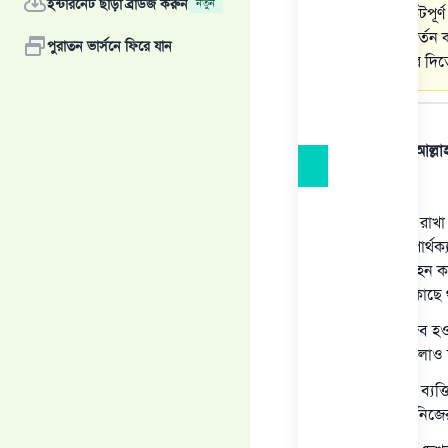
ইন্টারনেট ছাড়া ব্রাউজ করুন
নতুন
অবস্থা সংকটপূর
দিয়ে পরিবর্তন
পুরাতন ভার্সনে ফিরে যান
আদায় করে দিতে
উত্তর
সমস্ত প্রশংসা আল্ল
এক:
প্রথমেই জেনে রাখ
দুটোর মাঝে পার্থক
যাদের খরচ বহন কর
হিসেবে তার কাছে
ফিতরা ওয়াজিব হওয়ার
প্রযোজ্য সেগুলোও 
ফিতরার সাথে ব্যক্
ফিতরা ব্যক্তি নি