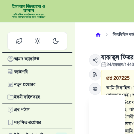
বিষয়ভিত্তিক ক্যা
যাকাতুল ফিতর (
আমার অ্যাকাউন্ট
24/রমজান/1440
ক্যাটাগরি
প্রশ্ন
207225
নতুন প্রশ্নোত্তর
আমি বিবাহিত। আ
রোজগার নেই। আ
ইলমী ফাইলসমূহ
ওয়াজিব। উল্লেখ
আসবাবপত্র, আমার
প্রশ্ন পাঠান
সে সবের বিপরী
সংরক্ষিত প্রশ্নোত্তর
পরিশোধ করব? 
ওয়াজিব? আমি ক