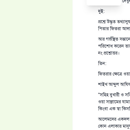
আরও জানতে দেখু
দুই:
প্রশ্নে উদ্ধৃত ত
পিতার ফিতরা আদায়
আর গর্ভস্থিত সন্
পরিশোধ করেন তাত
নং প্রশ্নোত্তর।
তিন:
ফিতরার ক্ষেত্রে ও
শাইখ আব্দুল আযিয
"সহিহ বুখারী ও সহ
ওয়া সাল্লামের যাম
কিংবা এক স্বা কি
আলেমদের একদল এ হ
কোন এলাকার মানুষ য