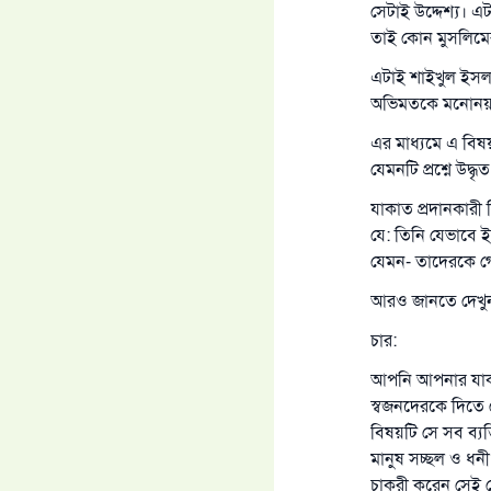
সেটাই উদ্দেশ্য। 
তাই কোন মুসলিমের
এটাই শাইখুল ইসল
অভিমতকে মনোনয়
এর মাধ্যমে এ বিষ
যেমনটি প্রশ্নে উদ
যাকাত প্রদানকারী
যে: তিনি যেভাবে 
যেমন- তাদেরকে গ
আরও জানতে দেখু
চার:
আপনি আপনার যাকাত
স্বজনদেরকে দিতে ক
বিষয়টি সে সব ব্যক
মানুষ সচ্ছল ও ধনী;
চাকুরী করেন সেই 