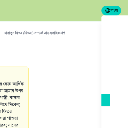
বাংলা
যাকাতুল ফিতর (ফিতরা) সম্পর্কে তার একাধিক প্রশ্ন
ার কোন আর্থিক
 করা আমার উপর
গাড়ী, বাসার
 লিখে দিবেন;
ল ফিতর
ারা পাওয়া
রব; যাদের