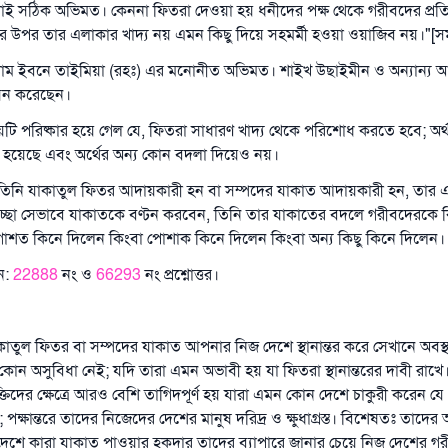
এটাই সঠিক অভিমত। কেননা ফিতরা দেওয়া হয় ধনীদের পক্ষ থেকে গরীবদের প্রতি 
 উপর তার এলাকার খাদ্য নয় এমন কিছু দিয়ে সহমর্মী হওয়া ওয়াজিব নয়।"[সমা
াম ইবনে তাইমিয়া (রহঃ) এর মনোনীত অভিমত। শাইখ উছাইমীন ও অন্যান্য
ন করেছেন।
য়টি পরিষ্কার হয়ে গেল যে, ফিতরা সাধারণ খাদ্য থেকে পরিশোধ করতে হবে; অর্
্ধৃত হয়েছে এবং অর্থের অন্য কোন বদলা দিয়েও নয়।
 তিনি যাকাতুল ফিতর আদায়কারী হন বা সম্পদের যাকাত আদায়কারী হন, তার 
ইচ্ছা সেভাবে যাকাতকে বণ্টন করবেন, তিনি তার যাকাতের বদলে গরীবদেরকে ক
োশত কিনে দিলেন কিংবা পোশাক কিনে দিলেন কিংবা অন্য কিছু কিনে দিলেন।
ন:
22888
নং ও
66293
নং প্রশ্নোত্তর।
ুল ফিতর বা সম্পদের যাকাত আপনার নিজ দেশে স্থানান্তর করে সেখানে অবস্
োন অসুবিধা নেই; যদি তারা এমন অভাবী হয় যা ফিতরা স্থানান্তরের দাবী রাখে। স
্তিদের ক্ষেত্রে আরও বেশি তাগিদপূর্ণ হয় যারা এমন কোন দেশে চাকুরী করেন 
 পক্ষান্তরে তাদের নিজেদের দেশের মানুষ দরিদ্র ও ক্ষুধাগ্রস্ত। বিশেষতঃ তাদে
দেশে কারা যাকাত পাওয়ার হকদার তাদের ব্যাপারে জানার চেয়ে নিজ দেশের গরী