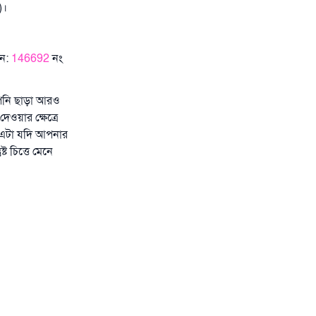
)।
ুন:
146692
নং
আপনি ছাড়া আরও
ওয়ার ক্ষেত্রে
 এটা যদি আপনার
ট চিত্তে মেনে