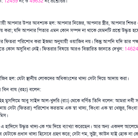
ন:
12459
নং ও
49632
নং প্রশ্নোত্তর।
থ্যানুযায়ী আপনার উপর আবশ্যক হল: আপনার নিজের, আপনার স্ত্রীর, আপনার শিশ
 করা; যদি আপনার পিতার এমন কোন সম্পদ না থাকে যেমনটি প্রশ্নে উদ্ধৃত হ
তানের ফিতরা পরিশোধ করা ইজমা অনুযায়ী ওয়াজিব নয়। কিন্তু আপনি যদি তার পক
ে কোন অসুবিধা নেই। ফিতরার বিষয়ে আরও বিস্তারিত জানতে দেখুন:
1462
য়াজিব হল: যেটা স্থানীয় লোকদের অধিকাংশের খাদ্য সেটা দিয়ে আদায় করা।
 বিন বায (রহঃ) বলেন:
িহ মুসলিমে আবু সাইদ আল-খুদরি (রাঃ) থেকে বর্ণিত তিনি বলেন: আমরা নবী সাল
ানায় সেটা (ফিতরা) পরিশোধ করতাম এক স্বা খাদ্য, কিংবা এক স্বা খেজুর, কিংবা 
সমিস।
াদিসে উদ্ধৃত খাদ্য-কে গম দিয়ে ব্যাখ্যা করেছেন। আর অন্য একদল আলেমের ব্
েটাকে প্রধান খাদ্য হিসেবে গ্রহণ করে; সেটা গম, ভুট্টা, কাউন যাই হোক না কেন;