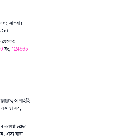
ুর এবং আপনার
য়েছে।
্ষ থেকেও
40
নং,
124965
্লাল্লাহু আলাইহি
এক স্বা যব,
যাখ্যা হচ্ছে:
 খাদ্য দ্বারা