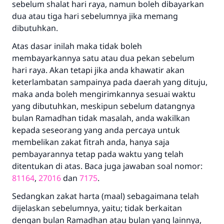
sebelum shalat hari raya, namun boleh dibayarkan
Jawaban no. 110845
dua atau tiga hari sebelumnya jika memang
menyelamatkan pernikahan.
dibutuhkan.
Atas dasar inilah maka tidak boleh
Bantu kami dalam memberikan jawaban untuk umat
membayarkannya satu atau dua pekan sebelum
Rasulullah ﷺ bersabda
hari raya. Akan tetapi jika anda khawatir akan
"Siapa yang menunjukkan suatu kebaikan,
keterlambatan sampainya pada daerah yang dituju,
meka dia akan mendapatkan pahala yang
maka anda boleh mengirimkannya sesuai waktu
sama dengan orang yang melakukannya"
yang dibutuhkan, meskipun sebelum datangnya
bulan Ramadhan tidak masalah, anda wakilkan
MUSLIM, 1893
kepada seseorang yang anda percaya untuk
membelikan zakat fitrah anda, hanya saja
pembayarannya tetap pada waktu yang telah
Saham
ditentukan di atas. Baca juga jawaban soal nomor:
81164
,
27016
dan
7175
.
Sedangkan zakat harta (maal) sebagaimana telah
dijelaskan sebelumnya, yaitu; tidak berkaitan
dengan bulan Ramadhan atau bulan yang lainnya,