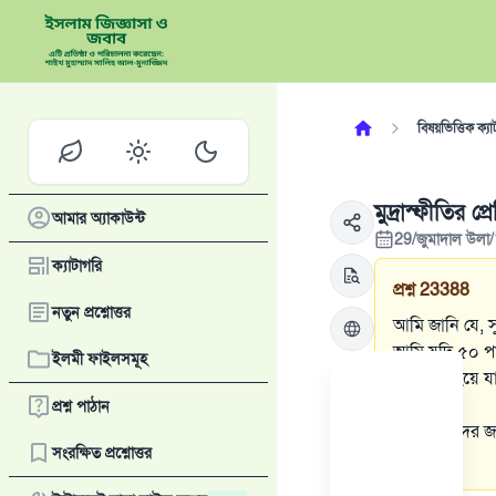
বিষয়ভিত্তিক ক্যা
মুদ্রাস্ফীতির প্
আমার অ্যাকাউন্ট
29/জুমাদাল উলা/
ক্যাটাগরি
প্রশ্ন
23388
নতুন প্রশ্নোত্তর
আমি জানি যে, সুদ
আমি যদি ৫০ পাউ
ইলমী ফাইলসমূহ
পরিবর্তন হয়ে 
করব।
প্রশ্ন পাঠান
আমি ছাত্রদের জ
সংরক্ষিত প্রশ্নোত্তর
হবে?