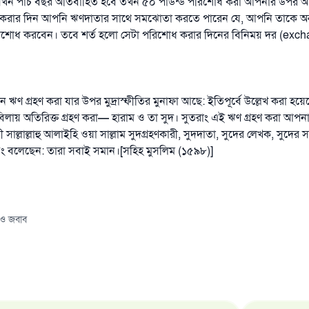
ণে যখন পাঁচ বছর অতিবাহিত হবে তখন ৫০ পাউন্ড পরিশোধ করা আপনার উপর 
রার দিন আপনি ঋণদাতার সাথে সমঝোতা করতে পারেন যে, আপনি তাকে অন্য 
এখনই শরীক হোন
রিশোধ করবেন। তবে শর্ত হলো সেটা পরিশোধ করার দিনের বিনিময় দর (exch
ন ঋণ গ্রহণ করা যার উপর মুদ্রাস্ফীতির মুনাফা আছে: ইতিপূর্বে উল্লেখ করা হয়ে
বিলায় অতিরিক্ত গ্রহণ করা
—
হারাম ও তা সুদ। সুতরাং এই ঋণ গ্রহণ করা আপন
সাল্লাল্লাহু আলাইহি ওয়া সাল্লাম সুদগ্রহণকারী, সুদদাতা, সুদের লেখক, সুদের স
 বলেছেন: তারা সবাই সমান।[সহিহ মুসলিম (১৫৯৮)]
 ও জবাব