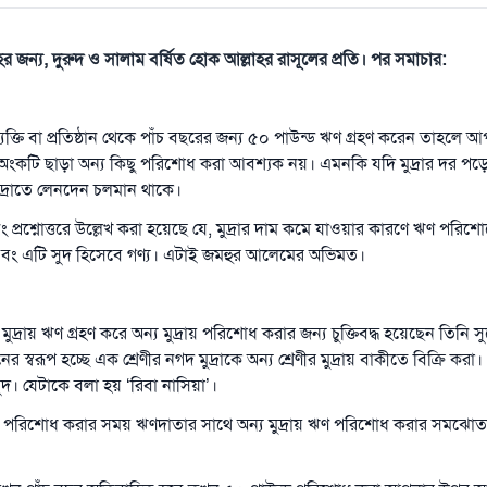
াহর জন্য, দুরুদ ও সালাম বর্ষিত হোক আল্লাহর রাসূলের প্রতি। পর সমাচার:
ক্তি বা প্রতিষ্ঠান থেকে পাঁচ বছরের জন্য ৫০ পাউন্ড ঋণ গ্রহণ করেন তাহলে
 অংকটি ছাড়া অন্য কিছু পরিশোধ করা আবশ্যক নয়। এমনকি যদি মুদ্রার দর পড়
 মুদ্রাতে লেনদেন চলমান থাকে।
ং প্রশ্নোত্তরে উল্লেখ করা হয়েছে যে, মুদ্রার দাম কমে যাওয়ার কারণে ঋণ পরিশো
 এবং এটি সুদ হিসেবে গণ্য। এটাই জমহুর আলেমের অভিমত।
উত্তর নম্বর ১১০৮৪৫ একটি বিবাহ রক্ষা করেছিল।
মুদ্রায় ঋণ গ্রহণ করে অন্য মুদ্রায় পরিশোধ করার জন্য চুক্তিবদ্ধ হয়েছেন তিনি স
উম্মাহকে উত্তর দিতে আমাদেরকে সহযোগিতা করুন
স্বরূপ হচ্ছে এক শ্রেণীর নগদ মুদ্রাকে অন্য শ্রেণীর মুদ্রায় বাকীতে বিক্রি করা
দ। যেটাকে বলা হয় ‘রিবা নাসিয়া’।
রাসূল সাল্লাল্লাহু আলাইহি ওয়া সাল্লাম বলেছেন
যে ব্যক্তি সৎ কর্মের পথ দেখাবে সে সৎকর্মকারীর সমান সওয়াব পাবে
 ঋণ পরিশোধ করার সময় ঋণদাতার সাথে অন্য মুদ্রায় ঋণ পরিশোধ করার সমঝোত
(সহিহ মুসলিম; ১৮৯৩)