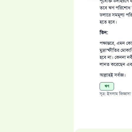
পূর্বোক্ত উদাহর
তবে ঋণ পরিশোধ ক
ডলারে সমমূল্য প
হতে হবে।
তিন:
পক্ষান্তরে, এমন কো
মুদ্রাস্ফীতির মোকা
হবে না। কেননা নবী 
লানত করেছেন এবং
আল্লাহই সর্বজ্ঞ।
ঋণ
সূত্র
:
ইসলাম জিজ্ঞাসা