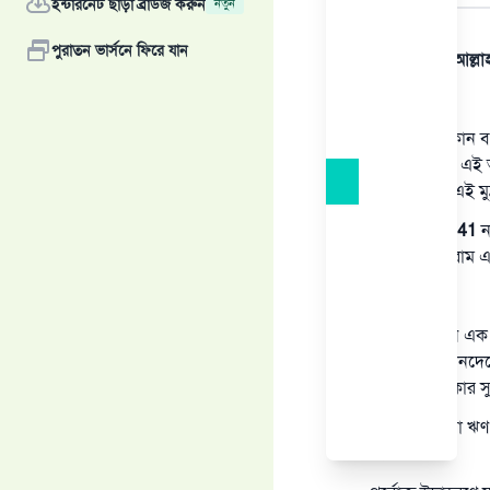
ইন্টারনেট ছাড়া ব্রাউজ করুন
নতুন
উত্তর
পুরাতন ভার্সনে ফিরে যান
সমস্ত প্রশংসা আল্ল
এক:
আপনি যদি কোন ব্য
মুদ্রাতে কেবল এই
যতক্ষণ পর্যন্ত এই
ই্তিপূর্বে
12541
ন
প্রদান করা হারাম
দুই:
যে ব্যক্তি কোন এক 
কেননা এই লেনদেনের 
এটিও এক প্রকার সু
কিন্তু ঋণগ্রহীতা
পারেন।