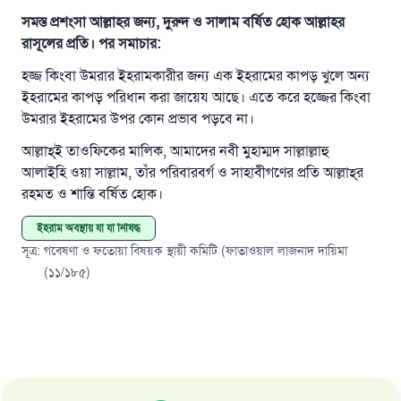
সমস্ত প্রশংসা আল্লাহর জন্য, দুরুদ ও সালাম বর্ষিত হোক আল্লাহর
রাসূলের প্রতি। পর সমাচার:
হজ্জ কিংবা উমরার ইহরামকারীর জন্য এক ইহরামের কাপড় খুলে অন্য
ইহরামের কাপড় পরিধান করা জায়েয আছে। এতে করে হজ্জের কিংবা
উত্তর নম্বর ১১০৮৪৫ একটি বিবাহ রক্ষা
উমরার ইহরামের উপর কোন প্রভাব পড়বে না।
করেছিল।
আল্লাহ্‌ই তাওফিকের মালিক, আমাদের নবী মুহাম্মদ সাল্লাল্লাহু
আলাইহি ওয়া সাল্লাম, তাঁর পরিবারবর্গ ও সাহাবীগণের প্রতি আল্লাহ্‌র
উম্মাহকে উত্তর দিতে আমাদেরকে সহযোগিতা করুন
রহমত ও শান্তি বর্ষিত হোক।
রাসূল সাল্লাল্লাহু আলাইহি ওয়া সাল্লাম বলেছেন
ইহরাম অবস্থায় যা যা নিষিদ্ধ
যে ব্যক্তি সৎ কর্মের পথ দেখাবে সে সৎকর্মকারীর সমান
সূত্র
:
গবেষণা ও ফতোয়া বিষয়ক স্থায়ী কমিটি (ফাতাওয়াল লাজনাদ দায়িমা
সওয়াব পাবে
(১১/১৮৫)
(সহিহ মুসলিম; ১৮৯৩)
এখনই শরীক হোন