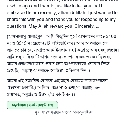
a while ago and I would just like to tell you that I
উম্মাহকে উত্তর দিতে আমাদেরকে সহযোগিতা করুন
embraced Islam recently, alhamdulillah! I just wanted to
রাসূল সাল্লাল্লাহু আলাইহি ওয়া সাল্লাম বলেছেন
share this with you and thank you for responding to my
যে ব্যক্তি সৎ কর্মের পথ দেখাবে সে সৎকর্মকারীর সমান
questions. May Allah reward you. Sincerely, .....
সওয়াব পাবে
(আসসালামু আলাইকুম। আমি কিছুদিন পূর্বে আপনাদের কাছে 3100
(সহিহ মুসলিম; ১৮৯৩)
নং ও 3313 নং প্রশ্নোত্তরটি পাঠিয়েছিলাম। আমি আপনাদেরকে
জানাতে চাই যে, সম্প্রতি আমি ইসলাম গ্রহণ করেছি; আলহামদু লিল্লাহ।
আমি শুধু এ বিষয়টি আপনাদের সাথে শেয়ার করতে চেয়েছি এবং
এখনই শরীক হোন
আমার প্রশ্নগুলোর উত্তর দেয়ার জন্য আপনাদেরকে ধন্যবাদ দিতে
চেয়েছি। আল্লাহ্‌ আপনাদেরকে উত্তম প্রতিদান দিন।)
আমরা এই সম্মানিত বোনকে এই মহান নেয়ামত লাভ উপলক্ষ্যে
অর্ভ্যথনা জানাচ্ছি। আদি ও অন্তে সমস্ত প্রশংসা আল্লাহ্‌র জন্য।
নেয়ামত, অনুগ্রহ ও উত্তম স্তুতি তাঁরই জন্য।
অমুসলিমদের মাঝে দাওয়াতী কাজ
সূত্র
:
শাইখ মুহাম্মদ সালেহ আল-মুনাজ্জিদ