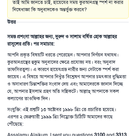
তাই আমি জানতে চাই, হায়েযের সময় কুরআনগ্রন্থ স্পর্শ না করার
নিষেধাজ্ঞা কি অনুবাদকেও অন্তর্ভুক্ত করবে?
উত্তর
সমস্ত প্রশংসা আল্লাহর জন্য, দুরুদ ও সালাম বর্ষিত হোক আল্লাহর
রাসূলের প্রতি। পর সমাচার:
আপনি প্রকৃত বিষয়টি ধরতে পেরেছেন। আপনার নির্ণয়ন যথাযথ।
কুরআনগ্রন্থের হুকুম অনুবাদের ক্ষেত্রে প্রযোজ্য নয়। বরং অনুবাদ
তাফসিরতুল্য। এ কারণে হায়েযগ্রস্ত নারীর জন্য সেটাকে স্পর্শ করা
জায়েয। এ বিষয়ে আপনার নিখুঁত বিশ্লেষণ আপনার চমৎকার বুদ্ধিমত্তা
ও অসাধারণ চিন্তাশক্তির সংবাদ দেয় এবং আমাদেরকে জানান দিচ্ছে
যে, আপনার ইসলাম গ্রহণ অতি সন্নিকটে। আল্লাহ্‌ আপনাকে সকল
কল্যাণের তাওফিক দিন।
সংযুক্তি: এই প্রশ্নটি ১৩ অক্টোবর ১৯৯৮ খ্রিঃ তে প্রচারিত হয়েছে।
এরপর ২ ফেব্রুয়ারী ১৯৯৯ খ্রিঃ নিম্নোক্ত চিঠিটি আমাদের কাছে
উত্তর নম্বর ১১০৮৪৫ একটি বিবাহ রক্ষা
পৌঁছেছে:
করেছিল।
Assalamu Alaikum, I sent you questions
3100
and
3313