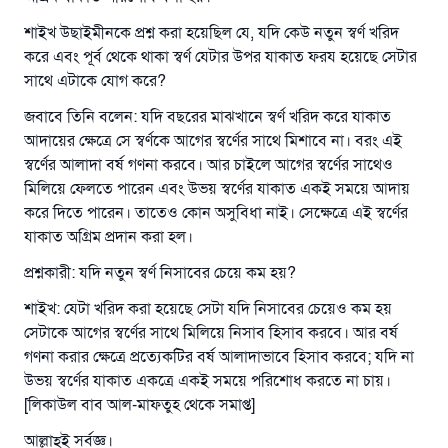
উত্তর নম্বর ১১০৮৪৫ একটি বিবাহ রক্ষা
শাইখ উছাইমীনকে প্রশ্ন করা হয়েছিল যে, যদি কেউ নতুন স্বর্ণ খরিদ
করেছিল।
করে এবং পূর্ব থেকে থাকা স্বর্ণ যেটার উপর যাকাত ফরয হয়েছে সেটার
সাথে এটাকে যোগ করে?
উম্মাহকে উত্তর দিতে আমাদেরকে সহযোগিতা করুন
জবাবে তিনি বলেন: যদি বছরের মাঝখানে স্বর্ণ খরিদ করে যাকাত
রাসূল সাল্লাল্লাহু আলাইহি ওয়া সাল্লাম বলেছেন
আদায়ের ক্ষেত্রে সে স্বর্ণকে আগের স্বর্ণের সাথে মিশাবে না। বরং এই
যে ব্যক্তি সৎ কর্মের পথ দেখাবে সে সৎকর্মকারীর সমান
সওয়াব পাবে
স্বর্ণের আলাদা বর্ষ গণনা করবে। আর চাইলে আগের স্বর্ণের সাথেও
মিলিয়ে ফেলতে পারেন এবং উভয় স্বর্ণের যাকাত একই সময়ে আদায়
(সহিহ মুসলিম; ১৮৯৩)
করে দিতে পারেন। তাতেও কোন অসুবিধা নাই। সেক্ষেত্রে এই স্বর্ণের
যাকাত অগ্রিম প্রদান করা হল।
প্রশ্নকারী: যদি নতুন স্বর্ণ নিসাবের চেয়ে কম হয়?
এখনই শরীক হোন
শাইখ: যেটা খরিদ করা হয়েছে সেটা যদি নিসাবের চেয়েও কম হয়
সেটাকে আগের স্বর্ণের সাথে মিলিয়ে নিসাব হিসাব করবে। আর বর্ষ
গণনা করার ক্ষেত্রে প্রত্যেকটির বর্ষ আলাদাভাবে হিসাব করবে; যদি না
উভয় স্বর্ণের যাকাত একত্রে একই সময়ে পরিশোধ করতে না চায়।
[লিকাউল বাব আল-মাফতুহ থেকে সমাপ্ত]
আল্লাহ্‌ই সর্বজ্ঞ।