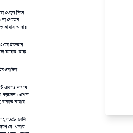
ঁচা খেজুর দিয়ে
ও না পেতেন
নত নামায আদায়
ুর খেয়ে ইফতার
পেলে কয়েক ঢোক
 ‘ইরওয়াউল
 দুই রাকাত নামায
ায পড়তেন। এশার
 রাকাত নামায
মরা মূলতঃই জানি
দেখে যে, খাবার