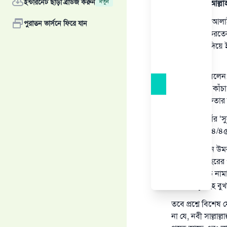
ইন্টারনেট ছাড়া ব্রাউজ করুন
নতুন
সমস্ত প্রশংসা আল্ল
নবী সাল্লাল্লাহু আ
পুরাতন ভার্সনে ফিরে যান
ইফতার শুরু করতেন
তাহলে পানি দিয়ে
করতেন।
আনাস (রাঃ) বলেন: 
করতেন। যদি কাঁচ
পানি দিয়ে ইফতার
দারা কুতনি তাঁর 
গালিল’ গ্রন্থে (৪
আব্দুল্লাহ্ ইবনে উ
পড়তেন। যোহরের প
পর দুই রাকাত না
পড়তেন।[সহিহ বুখা
তবে প্রশ্নে বিশেষ
না যে, নবী সাল্লা