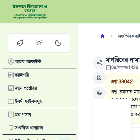
বিষয়ভিত্তিক ক্যা
মাগরিবের নামা
আমার অ্যাকাউন্ট
09/শাবান/1436 
ক্যাটাগরি
প্রশ্ন
38042
নতুন প্রশ্নোত্তর
প্রশ্ন: রমজান 
জামাতের সাথে ম
ইলমী ফাইলসমূহ
পড়ার পর আগে ক
সুন্নত আদায় কর
প্রশ্ন পাঠান
উত্তর
সংরক্ষিত প্রশ্নোত্তর