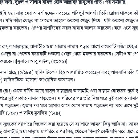
াহর জন্য, দুরুদ ও সালাম বর্ষিত হোক আল্লাহর রাসূলের প্রতি। পর সমাচার:
লাইহি ওয়া সাল্লামের আদর্শ হচ্ছে- সবচেয়ে পরিপূর্ণ আদর্শ। তিনি রোজা থাকলে কা
। যদি কাঁচা খেজুর না পেতেন তাহলে শুকনো খেজুর দিয়ে। যদি শুকনো খেজুর
 ইফতার করতেন। এরপর মাগরিবের ফরজ নামায আদায় করতেন। ঘরে এসে সুন্
রাসূল সাল্লাল্লাহু আলাইহি ওয়া সাল্লাম নামায পড়ার আগে কয়েকটি কাঁচা খেজ
া খেজুর না পেতেন কয়েকটি শুকনো খেজুর খেয়ে ইফতার করতেন। সেটাও না 
উত্তর নম্বর ১১০৮৪৫ একটি বিবাহ রক্ষা করেছিল।
 করতেন।[সুনানে আবু দাউদ, (২৩৫৬)]
উম্মাহকে উত্তর দিতে আমাদেরকে সহযোগিতা করুন
‘সুনান’ গ্রন্থে (২/১৮৫) হাদিসটিকে সহিহ আখ্যায়িত করেছেন এবং আলবানি তাঁর
/৪৫) হাদিসটিকে ‘হাসান’ আখ্যায়িত করেছেন।
রাসূল সাল্লাল্লাহু আলাইহি ওয়া সাল্লাম বলেছেন
যে ব্যক্তি সৎ কর্মের পথ দেখাবে সে সৎকর্মকারীর সমান সওয়াব পাবে
মর (রাঃ) থেকে বর্ণিত আছে রাসূল সাল্লাল্লাহু আলাইহি ওয়া সাল্লাম যোহরের পূর্বে
রে দুই রাকাত নামায পড়তেন। মাগরিবের পর তাঁর নিজ ঘরে দুই রাকাত নাম
(সহিহ মুসলিম; ১৮৯৩)
মায পড়তেন। জুমার পর ঘরে আসার আগে কোন নামায পড়তেন না; ঘরে এসে দুই
রি (৮৯৫) ও সহিহ মুসলিম (৭২৯)]
 যে সুন্নতের ব্যাপারে জিজ্ঞেস করা হয়েছে সে ব্যাপারে আমরা কিছু জানি না। আ
এখনই শরীক হোন
ল্লাহু আলাইহি ওয়া সাল্লাম মাগরিবের পর কিছু খেতেন কিনা? কেউ যদি ঘরে এসে 