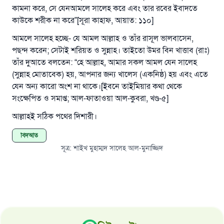
কামনা করে, সে যেনআমলে সালেহ করে এবং তার রবের ইবাদতে
কাউকে শরীক না করে”[সূরা কাহাফ, আয়াত: ১১০]
আমলে সালেহ হচ্ছে- যে আমল আল্লাহ ও তাঁর রাসূল ভালবাসেন,
পছন্দ করেন; সেটাই শরিয়ত ও সুন্নাহ। তাইতো উমর বিন খাত্তাব (রাঃ)
তাঁর দুআতে বলতেন: “হে আল্লাহ, আমার সকল আমল যেন সালেহ
(সুন্নাহ মোতাবেক) হয়, আপনার জন্য খালেস (একনিষ্ঠ) হয় এবং এতে
যেন অন্য কারো অংশ না থাকে।[ইবনে তাইমিয়ার কথা থেকে
সংক্ষেপিত ও সমাপ্ত; আল-ফাতাওয়া আল-কুবরা, খণ্ড-৫]
আল্লাহই সঠিক পথের দিশারী।
বিদআত
সূত্র
:
শাইখ মুহাম্মদ সালেহ আল-মুনাজ্জিদ