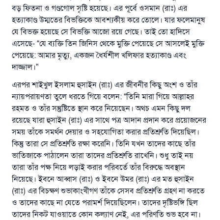
বড় ফিতনা ও গণ্ডগোল সৃষ্টি হয়েছে। এর পূর্বে ওসমান (রাঃ) এর
হত্যাকাণ্ড উম্মতের বিভক্তিকে আবশ্যকীয় করে তোলে। যার ফলেমানুষ
যে বিভক্ত হয়েছে সে বিভক্তি আজো রয়ে গেছে। তাই তো হাদিসে
এসেছে- “যে ব্যক্তি তিন জিনিস থেকে মুক্তি পেয়েছে সে আসলেই মুক্তি
পেয়েছে: আমার মৃত্যু, একজন ধৈর্যশীল খলিফার হত্যাকাণ্ড এবং
দাজ্জাল।”
এরপর শাইখুল ইসলাম হুসাইন (রাঃ) এর জীবনীর কিছু অংশ ও তাঁর
ন্যায়পরায়ণতা তুলে ধরতে গিয়ে বলেন: “তিনি মারা গিয়ে আল্লাহর
রহমত ও তাঁর সন্তুষ্টিতে স্থান করে নিয়েছেন। অথচ এমন কিছু দল
রয়েছে যারা হুসাইন (রাঃ) এর সাথে পত্র আদান প্রদান করে প্রয়োজনের
সময় তাঁকে সমর্থন দেয়ার ও সহযোগিতা করার প্রতিশ্রুতি দিয়েছিল।
কিন্তু তারা সে প্রতিশ্রুতি রক্ষা করেনি। তিনি যখন তাদের কাছে তাঁর
ভাতিজাকে পাঠালেন তারা তাদের প্রতিশ্রুতি রাখেনি। শুধু তাই নয়
তারা তাঁর পক্ষ নিয়ে লড়াই করার পরিবর্তে তাঁর বিরুদ্ধে অবস্থান
নিয়েছে। ইবনে আব্বাস (রাঃ) ও ইবনে উমর (রাঃ) এর মত হুসাইন
(রাঃ) এর বিচক্ষণ শুভাকাংখীগণ তাঁকে সেসব প্রতিশ্রুতি গ্রহণ না করতে
ও তাদের কাছে না যেতে পরামর্শ দিয়েছিলেন। তাদের দৃষ্টিভঙ্গি ছিল
তাদের নিকট যাওয়াতে কোন কল্যাণ নেই, এর পরিণতি শুভ হবে না।