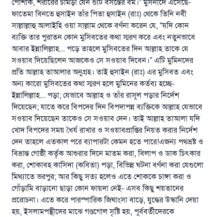
পোশাক, শরীরের চামড়া যেন গুটি বসন্তের বর্ম।” মুসনাদে এসেছে-
ফাতেমা বিনতে হুসাইন তাঁর পিতা হুসাইন (রাঃ) থেকে তিনি নবী
সাল্লাল্লাহু আলাইহি ওয়া সাল্লাম থেকে বর্ণনা করেন যে, “যদি কোন
ব্যক্তি তার পুরাতন কোন মুসিবতের কথা স্মরণ করে এবং নতুনভাবে
আবার ইন্নালিল্লাহ... পড়ে তাহলে মুসিবতের দিন আল্লাহ তাকে যে
সওয়াব দিয়েছিলেন আজকেও সে সওয়াব দিবেন।” এটি মুমিনদের
প্রতি আল্লাহ তাআলার অনুগ্রহ। তাই হুসাইন (রাঃ) এর মুসিবত এবং
অন্য কারো মুসিবতের কথা স্মরণ হলে মুমিনের কর্তব্য হচ্ছে-
ইন্নালিল্লাহ... পড়া; যেভাবে আল্লাহ ও তাঁর রাসূল পড়ার নির্দেশ
দিয়েছেন; যাতে করে বিপদের দিন বিপদাপন্ন ব্যক্তিকে আল্লাহ যেভাবে
সওয়াব দিয়েছেন তাকেও সে সওয়াব দেন। তাই আল্লাহ তাআলা যদি
খোদ বিপদের সময় ধৈর্য রাখার ও সওয়াবপ্রাপ্তির নিয়ত করার নির্দেশ
দেন তাহলে এতকাল পরে ব্যাপারটা কেমন হতে পারে!এজন্য পথভ্রষ্ট ও
বিভ্রান্ত গোষ্ঠী কর্তৃক আশুরার দিনে মাতম করা, বিলাপ ও ডাক চিৎকার
করা, শোকাবহ কাসিদা (কবিতা) পড়া, বিভিন্ন ঘটনা বর্ণনা করা যেগুলো
মিথ্যাতে ভরপুর; আর কিছু সত্য হলেও এতে শোককে চাঙ্গা করা ও
গোঁড়ামি বাড়ানো ছাড়া কোন ফায়দা নেই- এসব কিছু শয়তানের
প্ররোচনা। এতে করে পারস্পারিক জিঘাংসা বাড়ে, যুদ্ধের উস্কানি দেয়া
হয়, ইসলামপন্থীদের মাঝে গণ্ডগোল সৃষ্টি হয়, পূর্ববর্তীদেরকে