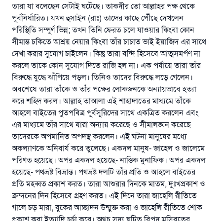
তারা যা বলেছেন সেটাই ঘটেছে। তাকদীর তো আল্লাহর পক্ষ থেকে
পূর্বনির্ধারিত। যখন হুসাইন (রাঃ) তাদের কাছে পৌঁছে দেখলেন
পরিস্থিতি সম্পূর্ণ ভিন্ন; তখন তিনি ফেরত চলে যাওয়ার কিংবা কোন
সীমান্ত চকিতে আশ্রয় নেয়ার কিংবা তাঁর চাচাত ভাই ইয়াজিদ এর সাথে
দেখা করার সুযোগ চাইলেন। কিন্তু তারা বন্দি হিসেবে আত্মসমর্পণ না
করলে তাকে কোন সুযোগ দিতে রাজি হল না। এক পর্যায়ে তারা তাঁর
বিরুদ্ধে যুদ্ধে ঝাঁপিয়ে পড়ল। তিনিও তাদের বিরুদ্ধে লড়ে গেলেন।
অবশেষে তারা তাঁকে ও তাঁর পক্ষের লোকজনকে অন্যায়ভাবে হত্যা
করে শহিদ করল। আল্লাহ তাআলা এই শাহাদাতের মাধ্যমে তাঁকে
আহলে বাইতের পুতপবিত্র পূর্বসূরিদের সাথে একত্রিত করলেন এবং
এর মাধ্যমে তাঁর সাথে যারা অন্যায় করেছে ও সীমালঙ্ঘন করেছে
তাদেরকে অপমানিত অপদস্থ করলেন। এই ঘটনা মানুষের মধ্যে
অকল্যাণকে অনিবার্য করে তুলেছে। একদল মানুষ- জাহেল ও জালেমে
পরিণত হয়েছে। অপর একদল হয়েছে- নাস্তিক মুনাফিক। অপর একদল
হয়েছে- পথভ্রষ্ট বিভ্রান্ত। পথভ্রষ্ট দলটি তাঁর প্রতি ও আহলে বাইতের
প্রতি মহব্বত প্রকাশ করত। তারা আশুরার দিনকে মাতম, দুঃখপ্রকাশ ও
ক্রন্দনের দিন হিসেবে গ্রহণ করত। এই দিনে তারা জাহেলি রীতিতে
গালে চড় মারা, বুকের আচ্ছাদন উন্মুক্ত করা ও জাহেলি রীতিতে শোক
প্রকাশ করা ইত্যাদি চর্চা করে। অথচ সদ্য ঘটিত বিপদ মুসিবতের