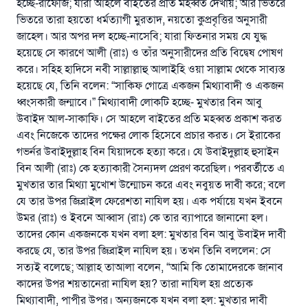
হচ্ছে-রাফেজি; যারা আহলে বাইতের প্রতি মহব্বত দেখায়; আর ভিতরে
ভিতরে তারা হয়তো ধর্মত্যাগী মুরতাদ, নয়তো কুপ্রবৃত্তির অনুসারী
জাহেল। আর অপর দল হচ্ছে-নাসেবি; যারা ফিতনার সময় যে যুদ্ধ
হয়েছে সে কারণে আলী (রাঃ) ও তাঁর অনুসারীদের প্রতি বিদ্বেষ পোষণ
করে। সহিহ হাদিসে নবী সাল্লাল্লাহু আলাইহি ওয়া সাল্লাম থেকে সাব্যস্ত
হয়েছে যে, তিনি বলেন: “সাকিফ গোত্রে একজন মিথ্যাবাদী ও একজন
ধ্বংসকারী জন্মাবে।” মিথ্যাবাদী লোকটি হচ্ছে- মুখতার বিন আবু
উবাইদ আল-সাকাফি। সে আহলে বাইতের প্রতি মহব্বত প্রকাশ করত
এবং নিজেকে তাদের পক্ষের লোক হিসেবে প্রচার করত। সে ইরাকের
গভর্নর উবাইদুল্লাহ বিন যিয়াদকে হত্যা করে। যে উবাইদুল্লাহ হুসাইন
বিন আলী (রাঃ) কে হত্যাকারী সৈন্যদল প্রেরণ করেছিল। পরবর্তীতে এ
মুখতার তার মিথ্যা মুখোশ উন্মোচন করে এবং নবুয়ত দাবী করে; বলে
যে তার উপর জিব্রাইল ফেরেশতা নাযিল হয়। এক পর্যায়ে যখন ইবনে
উমর (রাঃ) ও ইবনে আব্বাস (রাঃ) কে তার ব্যাপারে জানানো হল।
তাদের কোন একজনকে যখন বলা হল: মুখতার বিন আবু উবাইদ দাবী
করছে যে, তার উপর জিব্রাইল নাযিল হয়। তখন তিনি বললেন: সে
সত্যই বলেছে; আল্লাহ তাআলা বলেন, “আমি কি তোমাদেরকে জানাব
কাদের উপর শয়তানেরা নাযিল হয়? তারা নাযিল হয় প্রত্যেক
মিথ্যাবাদী, পাপীর উপর। অন্যজনকে যখন বলা হল: মুখতার দাবী