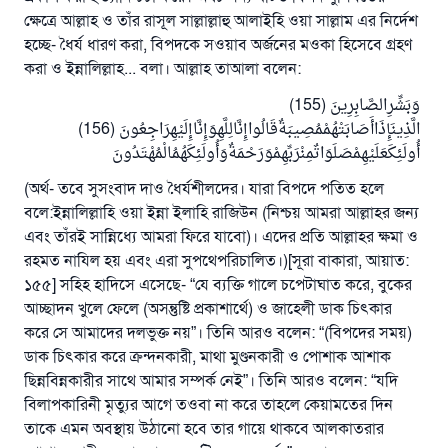
ক্ষেত্রে আল্লাহ ও তাঁর রাসূল সাল্লাল্লাহু আলাইহি ওয়া সাল্লাম এর নির্দেশ
হচ্ছে- ধৈর্য ধারণ করা, বিপদকে সওয়াব অর্জনের মওকা হিসেবে গ্রহণ
করা ও ইন্নালিল্লাহ... বলা। আল্লাহ তাআলা বলেন:
وَبَشِّرِالصَّابِرِينَ (155)
উত্তর নম্বর ১১০৮৪৫ একটি বিবাহ রক্ষা
الَّذِينَإِذَاأَصَابَتْهُمْمُصِيبَةٌقَالُواإِنَّالِلَّهِوَإِنَّاإِلَيْهِرَاجِعُونَ (156)
أُولَئِكَعَلَيْهِمْصَلَوَاتٌمِنْرَبِّهِمْوَرَحْمَةٌوَأُولَئِكَهُمُالْمُهْتَدُونَ
করেছিল।
(অর্থ- তবে সুসংবাদ দাও ধৈর্যশীলদের। যারা বিপদে পতিত হলে
উম্মাহকে উত্তর দিতে আমাদেরকে সহযোগিতা করুন
বলে:ইন্নালিল্লাহি ওয়া ইন্না ইলাহি রাজিউন (নিশ্চয় আমরা আল্লাহর জন্য
এবং তাঁরই সান্নিধ্যে আমরা ফিরে যাবো)। এদের প্রতি আল্লাহর ক্ষমা ও
রাসূল সাল্লাল্লাহু আলাইহি ওয়া সাল্লাম বলেছেন
রহমত নাযিল হয় এবং এরা সুপথেপরিচালিত।)[সূরা বাকারা, আয়াত:
যে ব্যক্তি সৎ কর্মের পথ দেখাবে সে সৎকর্মকারীর সমান
সওয়াব পাবে
১৫৫] সহিহ হাদিসে এসেছে- “যে ব্যক্তি গালে চপেটাঘাত করে, বুকের
আচ্ছাদন খুলে ফেলে (অসন্তুষ্টি প্রকাশার্থে) ও জাহেলী ডাক চিৎকার
(সহিহ মুসলিম; ১৮৯৩)
করে সে আমাদের দলভুক্ত নয়”। তিনি আরও বলেন: “(বিপদের সময়)
ডাক চিৎকার করে ক্রন্দনকারী, মাথা মুণ্ডনকারী ও পোশাক আশাক
ছিন্নবিন্নকারীর সাথে আমার সম্পর্ক নেই”। তিনি আরও বলেন: “যদি
এখনই শরীক হোন
বিলাপকারিনী মৃত্যুর আগে তওবা না করে তাহলে কেয়ামতের দিন
তাকে এমন অবস্থায় উঠানো হবে তার গায়ে থাকবে আলকাতরার