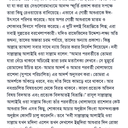
যা যা করা হয় সেগুলোরমাধ্যমে আনন্দ স্ফূর্তি প্রকাশ করার সপক্ষে
তারা কিছু রেওয়ায়েত বানিয়েছে। এভাবে এ গোষ্ঠী আশুরাকে ঈদ-
উৎসবে পরিণত করেছে। আর অপর গোষ্ঠী আশুরাকে মাতম ও
শোকাবহ দিবসে পরিণত করেছে। এ দুটি দলই বিভ্রান্তিতে লিপ্ত; এরা
সবাই সুন্নতের বরখেলাপকারী। যদিও রাফেজিদের উদ্দেশ্য-লক্ষ্য অতি
জঘন্য, তাদের অজ্ঞতা চরম পর্যায়ে, তাদের অন্যায় প্রকাশ্য। কিন্তু
আল্লাহ তাআলা সবার সাথে ন্যায় বিচার করার নির্দেশ দিয়েছেন। নবী
সাল্লাল্লাহু আলাইহি ওয়া সাল্লাম বলেন: “আমার পরবর্তীতে তোমরা
যারা বেঁচে থাকবে অচিরেই তারা চরম মতানৈক্য দেখবে। সে মুহূর্তে
তোমাদের উচিত হবে- আমার আদর্শ ও আমার পরবর্তী খোলাফায়ে
রাশেদা (সুপথে পরিচালিত) এর আদর্শ অনুসরণ করা। তোমরা এ
আদর্শকে আঁকড়ে ধরবে, বরং দাঁত দিয়ে কামড়ে ধরে থাকবে। আর
নবপ্রচলিত বিষয়গুলো থেকে বিরত থাকবে। কারণ প্রত্যেক অভিনব
বিষয় বিদআত এবং প্রত্যেক বিদআতই বিভ্রান্তি।” রাসূল সাল্লাল্লাহু
আলাইহি ওয়া সাল্লাম কিংবা তাঁর পরবর্তীতে খোলাফায়ে রাশেদার কেউ
আশুরার দিন এসব কিছু, শোকাবহ আচার অনুষ্ঠান কিংবা আনন্দব্যঞ্জক
অনুষ্ঠান কোনটি চালু করেননি। তবে “নবী সাল্লাল্লাহু আলাইহি ওয়া
সাল্লাম যখন মদিনা এলেন তখন দেখলেন ইহুদিরা আশুরার দিন রোজা