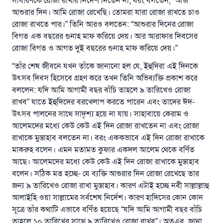
সাধারণকে রোজা রাখার নির্দেশ দিতেন না; বরং বলতেন, “আজ
আশুরার দিন। আমি রোজা রেখেছি। তোমরা যারা রোজা রাখতে চাও
রোজা রাখতে পার।” তিনি আরও বলতেন: “আশুরার দিনের রোজা
বিগত এক বছরের গুনাহ মাফ করিয়ে দেয়। আর আরাফার দিবসের
রোজা বিগত ও আগত দুই বছরের গুনাহ মাফ করিয়ে দেয়।”
“তাঁর শেষ জীবনে যখন তাঁকে জানানো হল যে, ইহুদিরা এই দিনকে
উৎসব দিবস হিসেবে গ্রহণ করে তখন তিনি অভিব্যক্তি প্রকাশ করে
বললেন: যদি আমি আগামী বছর বাঁচি তাহলে ৯ তারিখেও রোজা
রাখব” যাতে ইহুদিদের বরখেলাপ করতে পারেন এবং তাদের ঈদ-
উৎসব পালনের সাথে সাদৃশ্য হয়ে না যায়। সাহাবায়ে কেরাম ও
আলেমদের মধ্যে কেউ কেউ এই দিন রোজা রাখতেন না এবং রোজা
রাখাকে মুস্তাহাব বলতেন না। বরং এককভাবে এই দিন রোজা রাখাকে
মাকরুহ বলেন। এমন মতামত কুফার একদল আলেম থেকে বর্ণিত
আছে। আলেমদের মধ্যে কেউ কেউ এই দিন রোজা রাখাকে মুস্তাহাব
বলেন। সঠিক মত হচ্ছে- যে ব্যক্তি আশুরার দিন রোজা রেখেছে তার
জন্য ৯ তারিখেও রোজা রাখা মুস্তাহাব। কারণ এটাই হচ্ছে নবী সাল্লাল্লাহু
আলাইহি ওয়া সাল্লামের সর্বশেষ নির্দেশ। কারণ হাদিসের কোন কোন
সূত্রে তাঁর কথাটি এভাবে বর্ণিত হয়েছে “যদি আমি আগামী বছর বাঁচি
তাহলে ১০ তারিখের সাথে ৯ তারিখেও রোজা রাখব”। অতএব, জানা