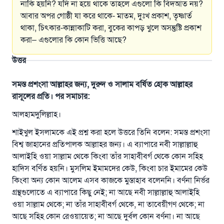
নাকি হয়নি? যদি না হয়ে থাকে তাহলে এগুলো কি বিদআত নয়?
আবার অপর গোষ্ঠী যা করে থাকে- মাতম, দুঃখ প্রকাশ, তৃষ্ণার্ত
থাকা, চিৎকার-কান্নাকাটি করা, বুকের কাপড় খুলে অসন্তুষ্টি প্রকাশ
করা– এগুলোর কি কোন ভিত্তি আছে?
উত্তর
সমস্ত প্রশংসা আল্লাহর জন্য, দুরুদ ও সালাম বর্ষিত হোক আল্লাহর
রাসূলের প্রতি। পর সমাচার:
আলহামদুলিল্লাহ।
শাইখুল ইসলামকে এই প্রশ্ন করা হলে উত্তরে তিনি বলেন: সমস্ত প্রশংসা
বিশ্ব জাহানের প্রতিপালক আল্লাহর জন্য। এ ব্যাপারে নবী সাল্লাল্লাহু
আলাইহি ওয়া সাল্লাম থেকে কিংবা তাঁর সাহাবীবর্গ থেকে কোন সহিহ
হাদিস বর্ণিত হয়নি। মুসলিম ইমামদের কেউ, কিংবা চার ইমামের কেউ
কিংবা অন্য কোন আলেম এসব কাজকে মুস্তাহাব বলেননি। বর্ণনা নির্ভর
গ্রন্থগুলোতে এ ব্যাপারে কিছু নেই; না আছে নবী সাল্লাল্লাহু আলাইহি
ওয়া সাল্লাম থেকে; না তাঁর সাহাবীবর্গ থেকে, না তাবেয়ীগণ থেকে; না
আছে সহিহ কোন রেওয়ায়েত; না আছে দুর্বল কোন বর্ণনা। না আছে