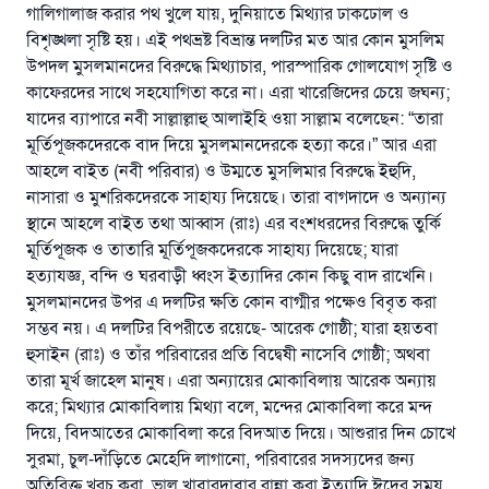
গালিগালাজ করার পথ খুলে যায়, দুনিয়াতে মিথ্যার ঢাকঢোল ও
বিশৃঙ্খলা সৃষ্টি হয়। এই পথভ্রষ্ট বিভ্রান্ত দলটির মত আর কোন মুসলিম
উপদল মুসলমানদের বিরুদ্ধে মিথ্যাচার, পারস্পারিক গোলযোগ সৃষ্টি ও
কাফেরদের সাথে সহযোগিতা করে না। এরা খারেজিদের চেয়ে জঘন্য;
যাদের ব্যাপারে নবী সাল্লাল্লাহু আলাইহি ওয়া সাল্লাম বলেছেন: “তারা
মূর্তিপূজকদেরকে বাদ দিয়ে মুসলমানদেরকে হত্যা করে।” আর এরা
আহলে বাইত (নবী পরিবার) ও উম্মতে মুসলিমার বিরুদ্ধে ইহুদি,
নাসারা ও মুশরিকদেরকে সাহায্য দিয়েছে। তারা বাগদাদে ও অন্যান্য
স্থানে আহলে বাইত তথা আব্বাস (রাঃ) এর বংশধরদের বিরুদ্ধে তুর্কি
মূর্তিপূজক ও তাতারি মূর্তিপূজকদেরকে সাহায্য দিয়েছে; যারা
হত্যাযজ্ঞ, বন্দি ও ঘরবাড়ী ধ্বংস ইত্যাদির কোন কিছু বাদ রাখেনি।
মুসলমানদের উপর এ দলটির ক্ষতি কোন বাগ্মীর পক্ষেও বিবৃত করা
সম্ভব নয়। এ দলটির বিপরীতে রয়েছে- আরেক গোষ্ঠী; যারা হয়তবা
হুসাইন (রাঃ) ও তাঁর পরিবারের প্রতি বিদ্বেষী নাসেবি গোষ্ঠী; অথবা
তারা মূর্খ জাহেল মানুষ। এরা অন্যায়ের মোকাবিলায় আরেক অন্যায়
করে; মিথ্যার মোকাবিলায় মিথ্যা বলে, মন্দের মোকাবিলা করে মন্দ
দিয়ে, বিদআতের মোকাবিলা করে বিদআত দিয়ে। আশুরার দিন চোখে
সুরমা, চুল-দাঁড়িতে মেহেদি লাগানো, পরিবারের সদস্যদের জন্য
অতিরিক্ত খরচ করা, ভাল খাবারদাবার রান্না করা ইত্যাদি ঈদের সময়