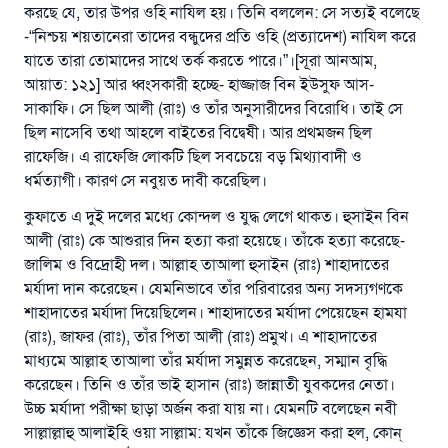
করছে যে, তার উপর ওহি নাযিল হয়। তিনি বললেন: সে সত্যই বলেছে
-“নিশ্চয় শয়তানেরা তাদের বন্ধুদের প্রতি ওহি (প্রত্যাদেশ) নাযিল করে
যাতে তারা তোমাদের সাথে তর্ক করতে পারে।”।[সূরা আনআম,
আয়াত: ১২১] আর ধ্বংসকারী হচ্ছে- হাজ্জাজ বিন ইউসুফ আস-
সাকাফি। সে ছিল আলী (রাঃ) ও তাঁর অনুসারীদের বিরোধি। তাই সে
ছিল নাসেবি তথা আহলে বাইতের বিদ্বেষী। আর প্রথমজন ছিল
রাফেজি। এ রাফেজি লোকটি ছিল সবচেয়ে বড় মিথ্যাবাদী ও
ধর্মত্যাগী। কারণ সে নবুয়ত দাবী করেছিল।
কুফাতে এ দুই দলের মধ্যে কোন্দল ও যুদ্ধ লেগে থাকত। হুসাইন বিন
আলী (রাঃ) কে আশুরার দিন হত্যা করা হয়েছে। তাঁকে হত্যা করেছে-
জালিম ও বিদ্রোহী দল। আল্লাহ তাআলা হুসাইন (রাঃ) শাহাদাতের
মর্যাদা দান করেছেন। যেমনিভাবে তাঁর পরিবারের অন্য সদস্যগণকে
শাহাদাতের মর্যাদা দিয়েছিলেন। শাহাদাতের মর্যাদা পেয়েছেন হামযা
(রাঃ), জাফর (রাঃ), তাঁর পিতা আলী (রাঃ) প্রমুখ। এ শাহাদাতের
মাধ্যমে আল্লাহ তাআলা তাঁর মর্যাদা সমুন্নত করেছেন, সম্মান বৃদ্ধি
করেছেন। তিনি ও তাঁর ভাই হাসান (রাঃ) জান্নাতী যুবকদের নেতা।
উচ্চ মর্যাদা পরীক্ষা ছাড়া অর্জন করা যায় না। যেমনটি বলেছেন নবী
সাল্লাল্লাহু আলাইহি ওয়া সাল্লাম: যখন তাঁকে জিজ্ঞেস করা হল, কোন্‌