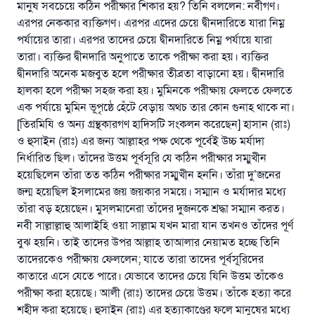
মানুষ সবচেয়ে কঠিন পরীক্ষার শিকার হয়? তিনি বললেন: নবীগণ।
এরপর নেককার ব্যক্তিগণ। এরপর এদের চেয়ে দ্বীনদারিতে যারা নিম্ন
পর্যায়ের তারা। এরপর তাদের চেয়ে দ্বীনদারিতে নিম্ন পর্যায়ে যারা
তারা। ব্যক্তির দ্বীনদারি অনুপাতে তাকে পরীক্ষা করা হয়। ব্যক্তির
দ্বীনদারি অনেক মজবুত হলে পরীক্ষার তীব্রতা বাড়ানো হয়। দ্বীনদারি
হালকা হলে পরীক্ষা সহজ করা হয়। মুমিনকে পরীক্ষায় ফেলতে ফেলতে
এক পর্যায়ে মুমিন ভূপৃষ্ঠে হেঁটে বেড়ায় অথচ তার কোন গুনাহ থাকে না।
[তিরমিযি ও অন্য গ্রন্থকারগণ হাদিসটি সংকলন করেছেন] হাসান (রাঃ)
ও হুসাইন (রাঃ) এর জন্য আল্লাহর পক্ষ থেকে পূর্বেই উচ্চ মর্যাদা
নির্ধারিত ছিল। তাঁদের উত্তম পূর্বসূরি যে কঠিন পরীক্ষার সম্মুখীন
হয়েছিলেন তাঁরা তত কঠিন পরীক্ষার সম্মুখীন হননি। তাঁরা দু’জনের
জন্ম হয়েছিল ইসলামের জয় জয়কার সময়ে। সম্মান ও মর্যাদার মধ্যে
তাঁরা বড় হয়েছেন। মুসলমানেরা তাঁদের দুজনকে শ্রদ্ধা সম্মান করত।
নবী সাল্লাল্লাহু আলাইহি ওয়া সাল্লাম যখন মারা যান তখনও তাঁদের পূর্ণ
বুঝ হয়নি। তাই তাদের উপর আল্লাহ তাআলার নেয়ামত হচ্ছে তিনি
তাদেরকেও পরীক্ষায় ফেললেন; যাতে তারা তাদের পূর্বসূরিদের
কাতারে এসে যেতে পারে। যেভাবে তাদের চেয়ে যিনি উত্তম তাঁকেও
পরীক্ষা করা হয়েছে। আলী (রাঃ) তাদের চেয়ে উত্তম। তাঁকে হত্যা করে
শহীদ করা হয়েছে। হুসাইন (রাঃ) এর হত্যাকাণ্ডের ফলে মানুষের মধ্যে