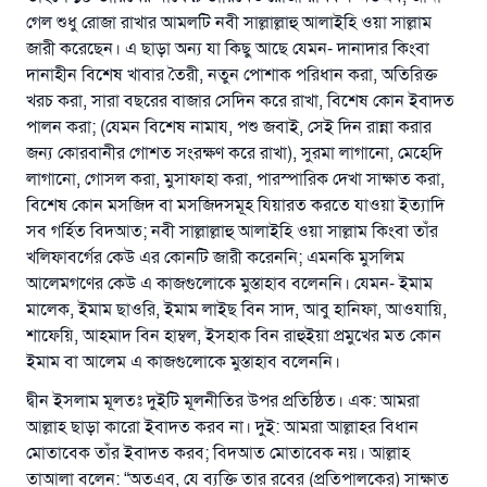
গেল শুধু রোজা রাখার আমলটি নবী সাল্লাল্লাহু আলাইহি ওয়া সাল্লাম
জারী করেছেন। এ ছাড়া অন্য যা কিছু আছে যেমন- দানাদার কিংবা
দানাহীন বিশেষ খাবার তৈরী, নতুন পোশাক পরিধান করা, অতিরিক্ত
খরচ করা, সারা বছরের বাজার সেদিন করে রাখা, বিশেষ কোন ইবাদত
পালন করা; (যেমন বিশেষ নামায, পশু জবাই, সেই দিন রান্না করার
জন্য কোরবানীর গোশত সংরক্ষণ করে রাখা), সুরমা লাগানো, মেহেদি
লাগানো, গোসল করা, মুসাফাহা করা, পারস্পারিক দেখা সাক্ষাত করা,
বিশেষ কোন মসজিদ বা মসজিদসমূহ যিয়ারত করতে যাওয়া ইত্যাদি
সব গর্হিত বিদআত; নবী সাল্লাল্লাহু আলাইহি ওয়া সাল্লাম কিংবা তাঁর
খলিফাবর্গের কেউ এর কোনটি জারী করেননি; এমনকি মুসলিম
আলেমগণের কেউ এ কাজগুলোকে মুস্তাহাব বলেননি। যেমন- ইমাম
মালেক, ইমাম ছাওরি, ইমাম লাইছ বিন সাদ, আবু হানিফা, আওযায়ি,
শাফেয়ি, আহমাদ বিন হাম্বল, ইসহাক বিন রাহুইয়া প্রমুখের মত কোন
ইমাম বা আলেম এ কাজগুলোকে মুস্তাহাব বলেননি।
দ্বীন ইসলাম মূলতঃ দুইটি মূলনীতির উপর প্রতিষ্ঠিত। এক: আমরা
আল্লাহ ছাড়া কারো ইবাদত করব না। দুই: আমরা আল্লাহর বিধান
মোতাবেক তাঁর ইবাদত করব; বিদআত মোতাবেক নয়। আল্লাহ
তাআলা বলেন: “অতএব, যে ব্যক্তি তার রবের (প্রতিপালকের) সাক্ষাত