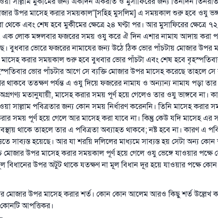
হি ওয়া সাল্লাম মুকীমের জন্য একদিন একরাত ও মুসাফিরের জন্য তিনদিন তিনরাত 
রাসূল সাল্লাল্লাহু আলাইহি ওয়া সাল্লাম বলেছেন
োজার উপর মাসেহ করার সময়কাল”[সহিহ মুসলিম] এ সময়কাল শুরু হবে ওযু ভঙ
যে ব্যক্তি সৎ কর্মের পথ দেখাবে সে সৎকর্মকারীর সমান সওয়াব পাবে
া থেকে এবং শেষ হবে মুকীমের ক্ষেত্রে ২৪ ঘণ্টা পর। আর মুসাফিরের ক্ষেত্রে ৭২
(সহিহ মুসলিম; ১৮৯৩)
, এক লোক মঙ্গলবার ফজরের সময় ওযু করে ঐ দিন এশার নামায আদায় করা পর্
ছে। বুধবার ভোরে ফজরের নামাযের জন্য উঠে ঠিক ভোর পাঁচটায় মোজার উপর 
জা মাসেহ করার সময়কাল শুরু হবে বুধবার ভোর পাঁচটা এবং শেষ হবে বৃহস্পতিবা
এখনই শরীক হোন
হস্পতিবার ভোর পাঁচটার আগে সে ব্যক্তি মোজার উপর মাসেহ করেছে তাহলে সে ব্
 উপর থাকবে ততক্ষণ পর্যন্ত এ ওযু দিয়ে ফজরের নামায ও অন্যান্য নামায পড়া তা
রগণ্য মতানুযায়ী, মাসেহ করার সময় পূর্ণ হয়ে গেলেও তার ওযু ভাঙ্গবে না। ক
হি ওয়া সাল্লাম পবিত্রতার জন্য কোন সময় নির্ধারণ করেননি। তিনি মাসেহ করার সম
ার সময় পূর্ণ হয়ে গেলে আর মাসেহ করা যাবে না। কিন্তু কেউ যদি মাসেহ এর স
স্থায় থাকে তাহলে তার এ পবিত্রতা অব্যাহত থাকবে; নষ্ট হবে না। কারণ এ পব
িতে সাব্যস্ত হয়েছে। আর যা শরয়ি দলিলের মাধ্যমে সাব্যস্ত হয় সেটা অন্য কো
 মোজার উপর মাসেহ করার সময়কাল পূর্ণ হয়ে গেলে ওযু ভেঙ্গে যাওয়ার পক্ষে
ূল বিধানের উপর অটুট থাকে যতক্ষণ না মূল বিধান দূর হয়ে যাওয়ার পক্ষে কো
ড়ার মোজার উপর মাসেহ করার শর্ত। কোন কোন আলেম আরও কিছু শর্ত উল্লেখ 
 কোনটি আপত্তিকর।