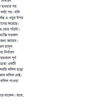
নির্ধারণ
্গ হওয়ার পর
 ঘণ্টা পর। যদি
যন্ত এ ওযুর উপর
মাসেহ করেছে।
র ভোর পাঁচটা।
যক্তি যতক্ষণ
র জন্য জায়েয।
ারণ রাসূল
য় নির্ধারণ
ময়কাল পূর্ণ
িত্রতা একটি
ন শরয়ি দলিল ছাড়া
 কোন দলিল নেই।
ন দলিল পাওয়া
করে থাকেন। তবে,