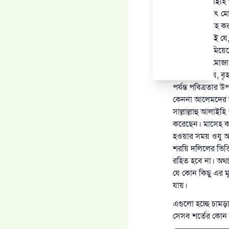
সাল্লাল্লাহু আলাই
করেছেন; অর্থাৎ ম
প্রথমবার মাসেহ কর
আমরা ধরে নিই যে
ছিল। রাতে ঘুমিয়ে
এক্ষেত্রে তার মো
যদি ধরা হয় যে, বৃ
পর্যন্ত পবিত্রতার
কেননা আলেমদের অগ্
সাল্লাল্লাহু আলাই
করেছেন। মাসেহ কর
হওয়ার সময় ওযু অব
শরয়ি দলিলের ভিত্ত
রহিত হবে না। অথচ
যে কোন কিছু এর ম
যায়।
এগুলো হচ্ছে চাম
সেসব শর্তের কোন