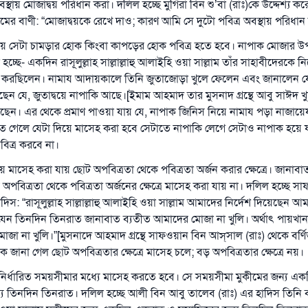
অবস্থায় মোজাদ্বয় পরিধান করা। দলিল হচ্ছে মুগিরা বিন শু’বা (রাঃ)কে উদ্দেশ্য করে ন
মের বাণী: “মোজাদ্বয়কে রেখে দাও; কারণ আমি সে দুটো পবিত্র অবস্থায় পরিধান
জাদ্বয় সেটা চামড়ার হোক কিংবা কাপড়ের হোক পবিত্র হতে হবে। নাপাক মোজার 
্ছে- একদিন রাসূলুল্লাহ সাল্লাল্লাহু আলাইহি ওয়া সাল্লাম তাঁর সাহাবীদেরকে ন
 করছিলেন। নামায আদায়কালে তিনি জুতাজোড়া খুলে ফেলেন এবং জানালেন যে,
েন যে, জুতাদ্বয়ে নাপাকি আছে।[ইমাম আহমাদ তার মুসনাদ গ্রন্থে আবু সাঈদ খ
রেছেন। এর থেকে প্রমাণ পাওয়া যায় যে, নাপাক জিনিস নিয়ে নামায পড়া নাজা
 গেলে যেটা দিয়ে মাসেহ করা হবে সেটাতে নাপাকি লেগে সেটাও নাপাক হয়ে 
িত্র করবে না।
্বয় মাসেহ করা যায় ছোট অপবিত্রতা থেকে পবিত্রতা অর্জন করার ক্ষেত্রে। জানাবা
বিত্রতা থেকে পবিত্রতা অর্জনের ক্ষেত্রে মাসেহ করা যায় না। দলিল হচ্ছে স
াদিস: “রাসূলুল্লাহ সাল্লাল্লাহু আলাইহি ওয়া সাল্লাম আমাদের নির্দেশ দিয়েছেন
ন তিনদিন তিনরাত জানাবাত ব্যতীত আমাদের মোজা না খুলি। অর্থাৎ পায়খানা
োজা না খুলি।”[মুসনাদে আহমাদ গ্রন্থে সাফওয়ান বিন আস্‌সাল (রাঃ) থেকে বর্ণ
 জানা গেল ছোট অপবিত্রতার ক্ষেত্রে মাসেহ চলে; বড় অপবিত্রতার ক্ষেত্রে নয়।
উত্তর নম্বর ১১০৮৪৫ একটি বিবাহ রক্ষা করেছিল।
য়ত নির্ধারিত সময়সীমার মধ্যে মাসেহ করতে হবে। সে সময়সীমা মুকীমের জন্য 
উম্মাহকে উত্তর দিতে আমাদেরকে সহযোগিতা করুন
য তিনদিন তিনরাত। দলিল হচ্ছে আলী বিন আবু তালেব (রাঃ) এর হাদিস তিনি 