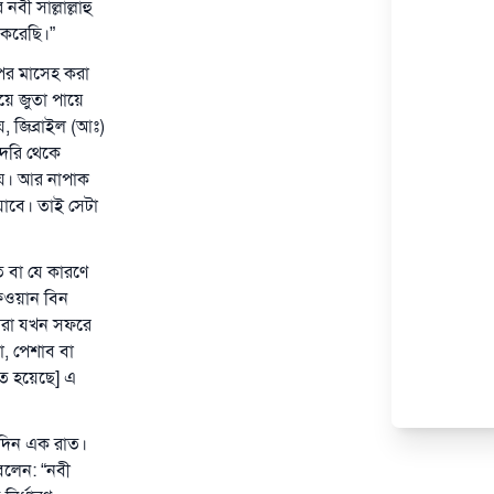
বী সাল্লাল্লাহু
 করেছি।”
উপর মাসেহ করা
িয়ে জুতা পায়ে
 জিব্রাইল (আঃ)
ুদরি থেকে
য়েয। আর নাপাক
যাবে। তাই সেটা
ত বা যে কারণে
াফওয়ান বিন
 আমরা যখন সফরে
, পেশাব বা
িত হয়েছে] এ
একদিন এক রাত।
বলেন: “নবী