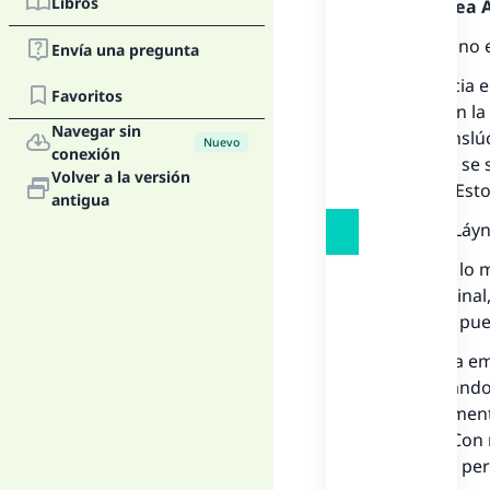
Libros
Alabado sea Al
Al parecer no 
Envía una pregunta
La diferencia 
Favoritos
blanca, y en la
Navegar sin
ligero, transl
Nuevo
conexión
la persona se 
Volver a la versión
mirar, etc. E
antigua
Fatáwa al-Láy
Al parecer, lo
fluido seminal
el hombre pue
Provocar la em
ayuno, cuando 
insistentement
No.
2571
. Con 
ayuno si la p