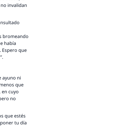
no invalidan
onsultado
os bromeando
e había
. Espero que
”.
e ayuno ni
a menos que
, en cuyo
 pero no
os que estés
poner tu día