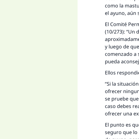
como la mastu
el ayuno, aún 
El Comité Perm
(10/273): “Un 
aproximadame
y luego de qu
comenzado a sa
pueda aconseja
Ellos respond
“Si la situaci
ofrecer ningu
se pruebe que
caso debes rea
ofrecer una ex
El punto es qu
seguro que lo 