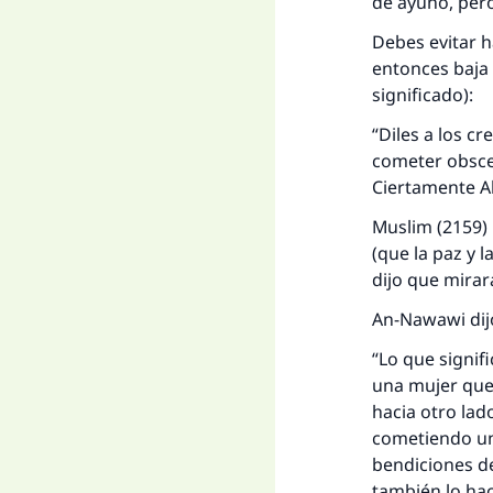
de ayuno, per
Debes evitar h
entonces baja 
significado):
“Diles a los c
cometer obscen
Ciertamente Al
Muslim (2159) 
(que la paz y 
dijo que mirar
An-Nawawi dij
“Lo que signif
una mujer que
hacia otro lad
cometiendo un 
bendiciones d
también lo hac