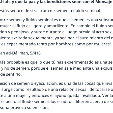
-lah, y que la paz y las bendiciones sean con el Mensajer
estás seguro de si se trata de semen o fluído seminal.
entre semen y fluído seminal es que el semen es una substa
 mujer el flujo es ligero y amarillento. En cambio el fluido s
úcido y pegajoso, y surge durante el juego previo al acto sex
siente excitada sexualmente, ya sea por el surgimiento del 
sto es experimentado tanto por hombres como por mujeres”
nah ad-Dá'imah, 5/418.
 más probable es que lo que tú has experimentado es una se
, y no de semen, porque el semen sale mediante una expuls
de sentirlo.
isión de semen o eyaculación, es una de las cosas que inval
surge como resultado de una relación sexual, de tocarse o
e a una mujer, y entonces el ayuno queda invalidado. Ver l
respecto al fluido seminal, los eruditos difieren acerca de si 
ersona provoca su emisión.