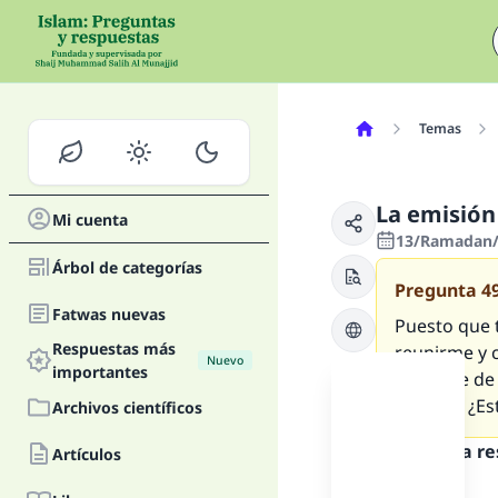
Temas
La emisión
Mi cuenta
13/Ramadan/1
Árbol de categorías
Pregunta
4
Fatwas nuevas
Puesto que 
Respuestas más
reunirme y 
Nuevo
importantes
algo sale de
(madhi). ¿Es
Archivos científicos
Texto de la r
Artículos