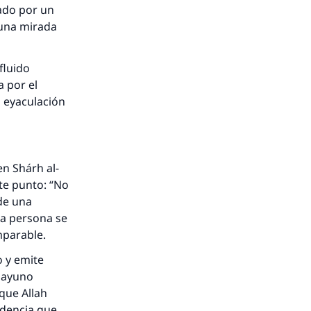
sado por un
r una mirada
fluido
a por el
a eyaculación
en Shárh al-
ste punto: “No
de una
la persona se
omparable.
o y emite
u ayuno
(que Allah
idencia que