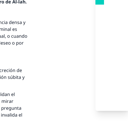
o de Al-lah.
ncia densa y
eminal es
ual, o cuando
deseo o por
.
creción de
ión súbita y
idan el
 mirar
a pregunta
invalida el