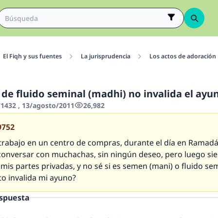
El Fiqh y sus fuentes
La jurisprudencia
Los actos de adoración
 de fluido seminal (madhi) no invalida el ayu
432 , 13/agosto/2011
26,982
9752
trabajo en un centro de compras, durante el día en Ramad
conversar con muchachas, sin ningún deseo, pero luego si
 mis partes privadas, y no sé si es semen (mani) o fluido se
to invalida mi ayuno?
espuesta