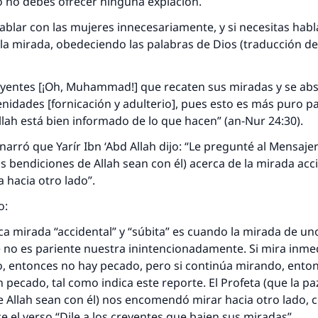
o no debes ofrecer ninguna expiación.
ablar con las mujeres innecesariamente, y si necesitas habl
la mirada, obedeciendo las palabras de Dios (traducción de
reyentes [¡Oh, Muhammad!] que recaten sus miradas y se ab
idades [fornicación y adulterio], pues esto es más puro par
lah está bien informado de lo que hacen” (an-Nur 24:30).
narró que Yarír Ibn ‘Abd Allah dijo: “Le pregunté al Mensaje
las bendiciones de Allah sean con él) acerca de la mirada acc
a hacia otro lado”.
o:
ica mirada “accidental” y “súbita” es cuando la mirada de u
 no es pariente nuestra inintencionadamente. Si mira inm
o, entonces no hay pecado, pero si continúa mirando, ento
pecado, tal como indica este reporte. El Profeta (que la paz
e Allah sean con él) nos encomendó mirar hacia otro lado,
e el verso “Dile a los creyentes que bajen sus miradas”.