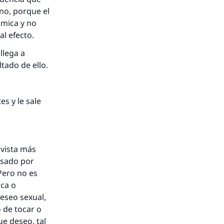
uno, porque el
ámica y no
al efecto.
llega a
ltado de ello.
s y le sale
nio.
 vista más
A.
usado por
Pero no es
ica o
a
eseo sexual,
 de tocar o
e deseo, tal