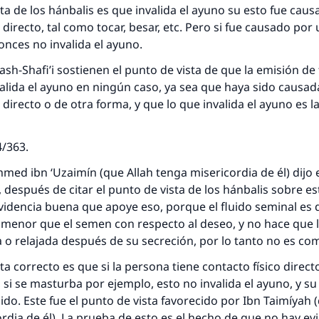
sta de los hánbalis es que invalida el ayuno su esto fue cau
o directo, tal como tocar, besar, etc. Pero si fue causado po
tonces no invalida el ayuno.
ash-Shafi’i sostienen el punto de vista de que la emisión de 
alida el ayuno en ningún caso, ya sea que haya sido causad
 directo o de otra forma, y que lo que invalida el ayuno es l
4/363.
med ibn ‘Uzaimín (que Allah tenga misericordia de él) dijo 
, después de citar el punto de vista de los hánbalis sobre e
idencia buena que apoye eso, porque el fluido seminal es 
 menor que el semen con respecto al deseo, y no hace que 
 o relajada después de su secreción, por lo tanto no es c
ta correcto es que si la persona tiene contacto físico direct
, si se masturba por ejemplo, esto no invalida el ayuno, y s
do. Este fue el punto de vista favorecido por Ibn Taimíyah 
rdia de él). La prueba de esto es el hecho de que no hay ev