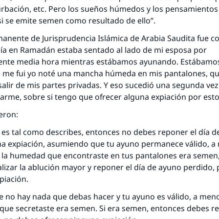
rbación, etc. Pero los sueños húmedos y los pensamientos 
si se emite semen como resultado de ello”.
Contribuir
anente de Jurisprudencia Islámica de Arabia Saudita fue c
día en Ramadán estaba sentado al lado de mi esposa por
nte media hora mientras estábamos ayunando. Estábam
e me fui yo noté una mancha húmeda en mis pantalones, qu
lir de mis partes privadas. Y eso sucedió una segunda vez
rme, sobre si tengo que ofrecer alguna expiación por esto
ieron:
ón es tal como describes, entonces no debes reponer el día d
na expiación, asumiendo que tu ayuno permanece válido, 
 la humedad que encontraste en tus pantalones era semen
lizar la ablución mayor y reponer el día de ayuno perdido,
piación.
e no hay nada que debas hacer y tu ayuno es válido, a men
que secretaste era semen. Si era semen, entonces debes re