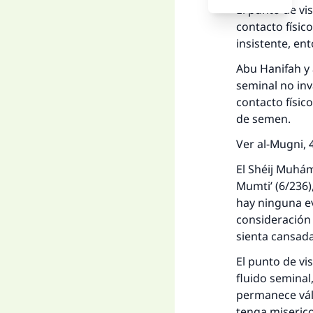
El punto de vi
contacto físic
insistente, en
Abu Hanifah y 
seminal no inv
contacto físico
de semen.
Ver al-Mugni, 
El Shéij Muhám
Mumti’ (6/236)
hay ninguna ev
consideración
sienta cansada
El punto de vis
fluido seminal
permanece váli
tenga miserico