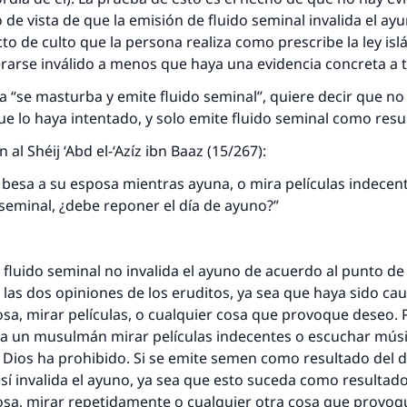
 de vista de que la emisión de fluido seminal invalida el ay
to de culto que la persona realiza como prescribe la ley isl
arse inválido a menos que haya una evidencia concreta a t
ca “se masturba y emite fluido seminal”, quiere decir que no 
e lo haya intentado, y solo emite fluido seminal como resu
al Shéij ‘Abd el-‘Azíz ibn Baaz (15/267):
besa a su esposa mientras ayuna, o mira películas indecente
 seminal, ¿debe reponer el día de ayuno?”
respuesta no. 110845 salvó un matrimo
 fluido seminal no invalida el ayuno de acuerdo al punto de
esde la Q hasta la A, su contribución ayuda a IslamQ
 las dos opiniones de los eruditos, ya sea que haya sido ca
osa, mirar películas, o cualquier cosa que provoque deseo. 
Profeta ﷺ dijo:
ra un musulmán mirar películas indecentes o escuchar mús
"Una persona que orienta a otros a hacer el bien obtendrá l
Dios ha prohibido. Si se emite semen como resultado del d
misma recompensa que aquellos que lo realicen."
sí invalida el ayuno, ya sea que esto suceda como resultado
(MUSLIM, 1893)
osa, mirar repetidamente o cualquier otra cosa que provoqu