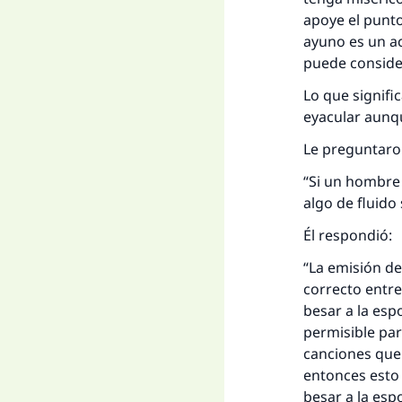
apoye el punto
ayuno es un ac
puede consider
Lo que signifi
eyacular aunqu
Le preguntaron 
“Si un hombre 
algo de fluido
Él respondió:
La 
“La emisión de
D
correcto entre
besar a la esp
permisible pa
canciones que 
entonces esto 
besar a la esp