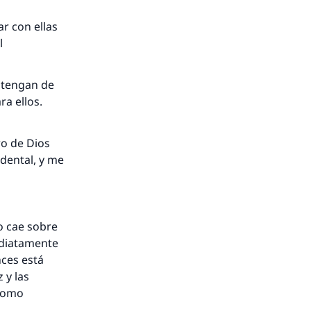
ar con ellas
l
stengan de
a ellos.
ro de Dios
idental, y me
no cae sobre
ediatamente
nces está
 y las
 como