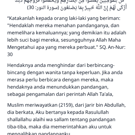
قُلْ لِلْمُؤْمِنِينَ يَغُضُّوا مِنْ أَبْصَارِهِمْ وَيَحْفَظُوا فُرُوجَهُمْ ذَلِكَ
أَزْكَى لَهُمْ إِنَّ اللَّهَ خَبِيرٌ بِمَا يَصْنَعُونَ (سورة النور: 30)
“Katakanlah kepada orang laki-laki yang beriman:
"Hendaklah mereka menahan pandanganya, dan
memelihara kemaluannya; yang demikian itu adalah
lebih suci bagi mereka, sesungguhnya Allah Maha
Mengetahui apa yang mereka perbuat." SQ. An-Nur:
30
Hendaknya anda menghindar dari berbincang-
bincang dengan wanita tanpa keperluan. Jika anda
merasa perlu berbicara dengan mereka, maka
hendaknya anda menundukkan pandangan,
sebagai pengamalan dari perintah Allah Ta'ala,
Muslim meriwayatkan (2159), dari Jarir bin Abdullah,
dia berkata, Aku bertanya kepada Rasulullah
shallallahu alaihi wa sallam tentang pandangan
tiba-tiba, maka dia memerintahkan aku untuk
mengalihkan pandanganku.