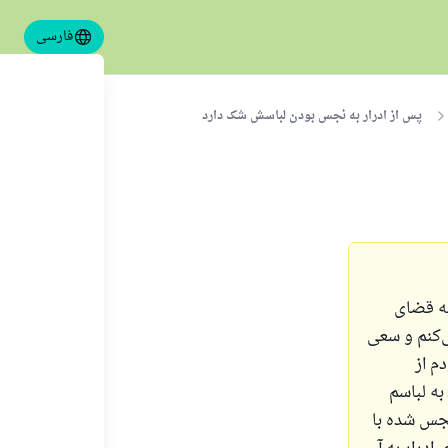
فارسی
پس از ادرار به نجس بودن لباسش شک دارد
به قضای
‌کنم و سعی
م از
به لباسم
جس شده با