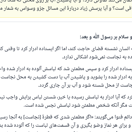
ان می‌کند تفاوتی دارد؟ و آیا پاشیدن آب بر روی محلی که شک داری 
فی است؟ و آیا پرسش زیاد دربارهٔ این مسائل جزو وسواس به شمار می
 سلام بر رسول الله و بعد:
انسان نشسته قضای حاجت کند، اما اگر ایستاده ادرار کرد تا وقتی 
ه به نجاست نمی‌شود اشکالی ندارد.
 یک زندگی زناشویی را نجات داد.
ستاده ادرار کرد و سپس مطمئن شد که لباسش آلوده به ادرار شده و
به ادرار شده را بشوید و پاشیدن آب یا دست کشیدن به محل نجاست
ش تا پاسخ، کمک مالی شما «اسلام سوال و جواب» را یاری می
ست از محل شسته شود و آب بر آن جاری گردد.
رسول الله صلی الله علیه وسلم می‌فرماید
که آیا ادرار به لباسش رسیده یا خیر، شستن لباس برایش واجب نی
که به سوی خیری راهنمایی کند مانند پاداش انجام دهنده‌اش را خواه
داشت
ست مگر آنکه شخص مطمئن شود لباسش نجس شده است.
(مسلم: ۱۸۹۳)
ئم فتوا می‌گویند: «اگر مطمئن شدی که قطرهٔ [نجاست] به آنجا رسی
و برای هر نماز وضو بگیری و آن قسمت‌های لباست را که آلوده
شده بشو