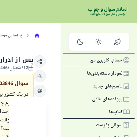
بر اساس موض
پس از ادرا
حساب کاربری من
12/شعبان/1446 , 11/بهمن/2025
نمودار دسته‌بندی‌ها
سوال
03846
پاسخ‌های جدید
در یک کشور بی
پرونده‌های علمی
حاجت دارم چون
می‌کنم تا حد ا
کتاب‌ها
دستمال توالت 
سوالی بفرست
برسد چیست؟ ه