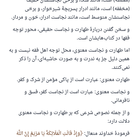
(مغلظه) است، مانند سگ، و برخی نجاستشان خفیف
(مخففه) است، مانند ادرار پسربچهٔ شیرخوار، و برخی
نجاستشان متوسط است، مانند نجاست ادرار، خون و مردار.
و سخن گفتن دربارهٔ طهارت و نجاست حقیقی، محور توجه
فقها در کتاب‌هایشان است.
اما طهارت و نجاست معنوی، محل توجه اهل فقه نیست و به
همین دلیل جز به ندرت و به صورت حاشیه‌ای، آن را ذکر
نمی‌کنند.
طهارت معنوی: عبارت است از پاکی مؤمن از شرک و کفر.
و نجاست معنوی: عبارت است از نجاست کفر، فسق و
نافرمانی.
و از جمله نصوص شرعی که بر طهارت و نجاست معنوی
دلالت دارد:
فرمودهٔ خداوند متعال:
وَإِذْ قَالَتِ الْمَلَائِكَةُ يَا مَرْيَمُ إِنَّ اللَّهَ