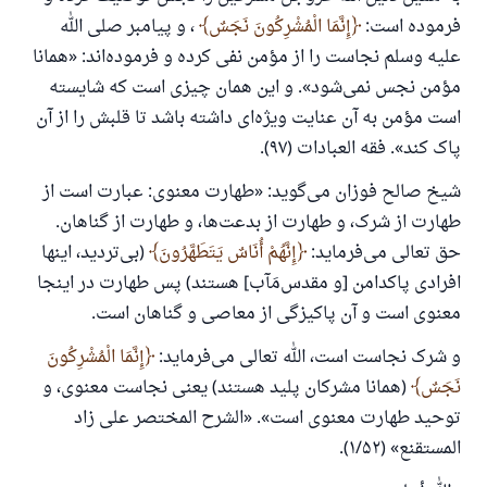
فرموده است:
إِنَّمَا الْمُشْرِكُونَ نَجَسٌ
، و پیامبر صلی الله
علیه وسلم نجاست را از مؤمن نفی کرده و فرموده‌اند: «همانا
مؤمن نجس نمی‌شود». و این همان چیزی است که شایسته
است مؤمن به آن عنایت ویژه‌ای داشته باشد تا قلبش را از آن
پاک کند». فقه العبادات (۹۷).
شیخ صالح فوزان می‌گوید: «طهارت معنوی: عبارت است از
طهارت از شرک، و طهارت از بدعت‌ها، و طهارت از گناهان.
حق تعالی می‌فرماید:
إِنَّهُمْ أُنَاسٌ يَتَطَهَّرُونَ
(بی‌تردید، اینها
افرادی پاکدامن [و مقدس‌مَآب] هستند) پس طهارت در اینجا
معنوی است و آن پاکیزگی از معاصی و گناهان است.
و شرک نجاست است، الله تعالی می‌فرماید:
إِنَّمَا الْمُشْرِكُونَ
نَجَسٌ
(همانا مشرکان پلید هستند) یعنی نجاست معنوی، و
توحید طهارت معنوی است». «الشرح المختصر على زاد
المستقنع» (۱/۵۲).