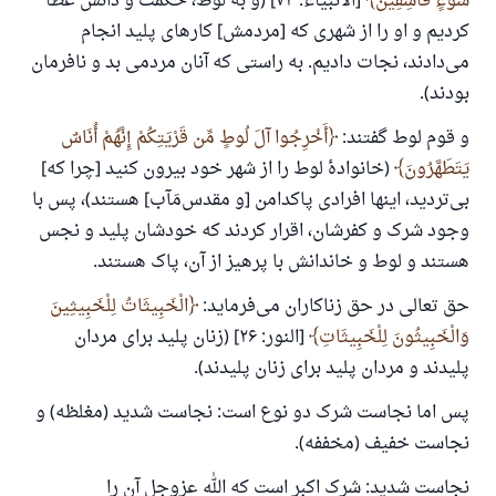
سَوْءٍ فَاسِقِينَ
[الأنبیاء: ۷۴] (و به لوط، حكمت و دانش عطا
کردیم و او را از شهرى كه [مردمش] کارهای پلید انجام
مى‌دادند، نجات دادیم. به راستی كه آنان مردمى بد و نافرمان
بودند).
و قوم لوط گفتند:
أَخْرِجُوا آلَ لُوطٍ مِّن قَرْيَتِكُمْ إِنَّهُمْ أُنَاسٌ
يَتَطَهَّرُونَ
(خانوادۀ لوط را از شهر خود بیرون کنید [چرا که]
بی‌تردید، اینها افرادی پاکدامن [و مقدس‌مَآب] هستند)، پس با
وجود شرک و کفرشان، اقرار کردند که خودشان پلید و نجس
هستند و لوط و خاندانش با پرهیز از آن، پاک هستند.
حق تعالی در حق زناکاران می‌فرماید:
الْخَبِيثَاتُ لِلْخَبِيثِينَ
وَالْخَبِيثُونَ لِلْخَبِيثَاتِ
[النور: ۲۶] (زنان پلید برای مردان
پلیدند و مردان پلید برای زنان پلیدند).
پس اما نجاست شرک دو نوع است: نجاست شدید (مغلظه) و
نجاست خفیف (مخففه).
نجاست شدید: شرک اکبر است که الله عزوجل آن را