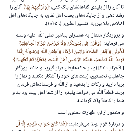
تا آنان را از پلیدی گناهانشان پاک کنی،
وَتُزَكِّيهِمْ بِهَا
آنان را
رشد دهی و از جایگاه‌های پست اهل نفاق، به جایگاه‌های اهل
اخلاص بالا ببری». تفسیر الطبری (۱۱/۶۵۹).
و پروردگار متعال به همسران پیامبر صلی الله علیه وسلم
می‌فرماید:
وَقَرْنَ فِي بُيُوتِكُنَّ وَلَا تَبَرَّجْنَ تَبَرُّجَ الْجَاهِلِيَّةِ
الْأُولَى وَأَقِمْنَ الصَّلَاةَ وَآتِينَ الزَّكَاةَ وَأَطِعْنَ اللَّهَ وَرَسُولَهُ إِنَّمَا
يُرِيدُ اللَّهُ لِيُذْهِبَ عَنكُمُ الرِّجْسَ أَهْلَ الْبَيْتِ وَيُطَهِّرَكُمْ تَطْهِيرًا
[الأحزاب: ۳۳] (و در خانه‌هایتان قرار گیرید و مانند روزگار
جاهلیتِ نخستین، زینت‌هاى خود را آشكار مکنید و نماز را
برپا دارید و زكات را بدهید و از الله و فرستاده‌اش فرمان
برید. قطعاً الله مى‌خواهد پلیدى را از شما اهل بیت بزداید و
شما را كاملاً پاک گرداند).
و منظور از آن، طهارت معنوی است.
و دربارهٔ قوم لوط می‌فرماید:
فَمَا كَانَ جَوَابَ قَوْمِهِ إِلَّا أَن