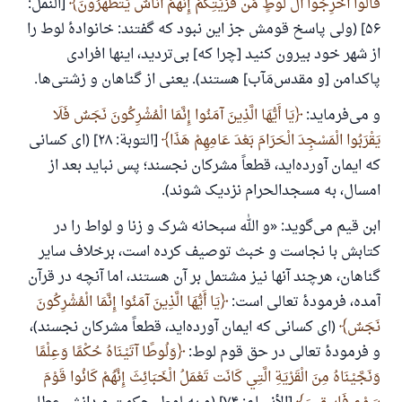
قَالُوا أَخْرِجُوا آلَ لُوطٍ مِّن قَرْيَتِكُمْ إِنَّهُمْ أُنَاسٌ يَتَطَهَّرُونَ
[النمل:
پاسخ شمارهٔ ۱۱۰۸۴۵ یک زندگی زناشویی
۵۶] (ولى پاسخ قومش جز این نبود كه گفتند: خانوادۀ لوط را
را نجات داد.
از شهر خود بیرون کنید [چرا که] بی‌تردید، اینها افرادی
پاکدامن [و مقدس‌مَآب] هستند). یعنی از گناهان و زشتی‌ها.
از پرسش تا پاسخ، کمک مالی شما «اسلام سوال و جواب» را
یاری می‌دهد.
و می‌فرماید:
يَا أَيُّهَا الَّذِينَ آمَنُوا إِنَّمَا الْمُشْرِكُونَ نَجَسٌ فَلَا
يَقْرَبُوا الْمَسْجِدَ الْحَرَامَ بَعْدَ عَامِهِمْ هَذَا
[التوبة: ۲۸] (اى كسانى
رسول الله صلی الله علیه وسلم می‌فرماید
آنکه به سوی خیری راهنمایی کند مانند پاداش انجام
كه ایمان آورده‌اید، قطعاً مشرکان نجسند؛ پس نباید بعد از
دهنده‌اش را خواهد داشت
امسال، به مسجدالحرام نزدیک شوند).
(مسلم: ۱۸۹۳)
ابن قیم می‌گوید: «و الله سبحانه شرک و زنا و لواط را در
کتابش با نجاست و خبث توصیف کرده است، برخلاف سایر
گناهان، هرچند آنها نیز مشتمل بر آن هستند، اما آنچه در قرآن
همکاری
آمده، فرمودهٔ تعالی است:
يَا أَيُّهَا الَّذِينَ آمَنُوا إِنَّمَا الْمُشْرِكُونَ
نَجَسٌ
(اى كسانى كه ایمان آورده‌اید، قطعاً مشرکان نجسند)،
و فرمودهٔ تعالی در حق قوم لوط:
وَلُوطًا آتَيْنَاهُ حُكْمًا وَعِلْمًا
وَنَجَّيْنَاهُ مِنَ الْقَرْيَةِ الَّتِي كَانَت تَعْمَلُ الْخَبَائِثَ إِنَّهُمْ كَانُوا قَوْمَ