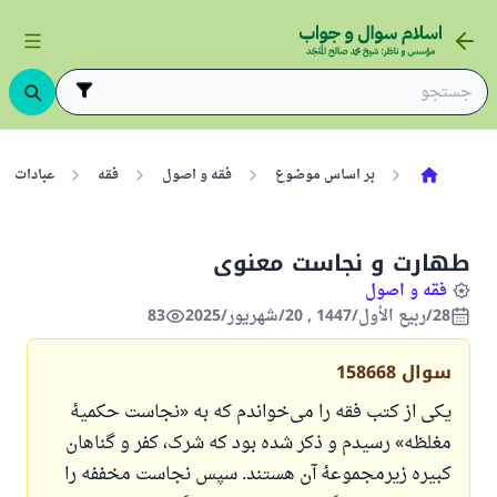
بر اساس موضوع
فقه و اصول
فقه
عبادات
طهارت و نجاست معنوی
فقه و اصول
28/ربيع الأول/1447 , 20/شهریور/2025
83
سوال
158668
یکی از کتب فقه را می‌خواندم که به «نجاست حکمیهٔ
مغلظه» رسیدم و ذکر شده بود که شرک، کفر و گناهان
کبیره زیرمجموعهٔ آن هستند. سپس نجاست مخففه را