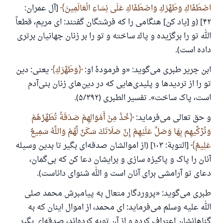
اصْطَفَاكِ وَطَهَّرَكِ وَاصْطَفَاكِ عَلَى نِسَاءِ الْعَالَمِينَ
[آل عمران:
۴۲] (و [یاد كن] هنگامى را كه فرشتگان گفتند: اى مریم، قطعاً
الله تو را برگزیده و پاك ساخته و تو را بر زنان جهانیان برتری
داده است).
ابن جریر طبری می‌گوید: «و فرمودهٔ او:
وَطَهَّرَكِ
یعنی: دین
تو را از تردیدها و پلیدی‌هایی که در دین‌های زنان بنی‌آدم
است، پاک ساخت». تفسیر الطبری (۵/۳۹۲).
و حق تعالی می‌فرماید:
خُذْ مِنْ أَمْوَالِهِمْ صَدَقَةً تُطَهِّرُهُمْ
وَتُزَكِّيهِم بِهَا وَصَلِّ عَلَيْهِمْ إِنَّ صَلَاتَكَ سَكَنٌ لَّهُمْ وَاللَّهُ سَمِيعٌ
عَلِيمٌ
[التوبة: ۱۰۳] (از اموالشان صدقه‌اى بگیر تا بدین وسیله
آنان را پاک و پاکیزه سازی و برایشان دعا كن كه بى‌گمان،
دعای تو آرامشی برای آنان است و الله شنواى داناست).
طبری می‌گوید: «پروردگار متعال به پیامبرش محمد صلی
الله علیه وسلم می‌فرماید: ای محمد، از اموال اینان که به
گناهانشان اعتراف کرده و از آن توبه کرده‌اند، صدقه‌ای بگیر