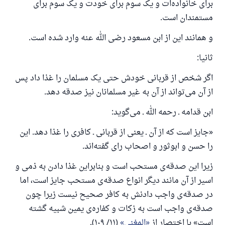
برای خانواده‌ات و یک سوم برای خودت و یک سوم برای
مستمندان است.
و همانند این از ابن مسعود رضی الله عنه وارد شده است.
ثانیا:
پاسخ شمارهٔ ۱۱۰۸۴۵ یک زندگی زناشویی
اگر شخص از قربانی خودش حتی یک مسلمان را غذا داد پس
را نجات داد.
از آن می‌تواند از آن به غیر مسلمانان نیز صدقه دهد.
از پرسش تا پاسخ، کمک مالی شما «اسلام سوال و جواب» را
ابن قدامه ـ رحمه الله ـ می‌گوید:
یاری می‌دهد.
«جایز است که از آن ـ یعنی از قربانی ـ کافری را غذا دهد. این
رسول الله صلی الله علیه وسلم می‌فرماید
را حسن و ابوثور و اصحاب رای گفته‌اند.
آنکه به سوی خیری راهنمایی کند مانند پاداش انجام
دهنده‌اش را خواهد داشت
زیرا این صدقه‌ی مستحب است و بنابراین غذا دادن به ذمی و
(مسلم: ۱۸۹۳)
اسیر از آن مانند دیگر انواع صدقه‌ی مستحب جایز است، اما
در صدقه‌ی واجب دادنش به کافر صحیح نیست زیرا چون
صدقه‌ی واجب است به زکات و کفاره‌ی یمین شبیه گشته
همکاری
است» با اختصار از
المغنی
(۱۱/ ۱۰۹).