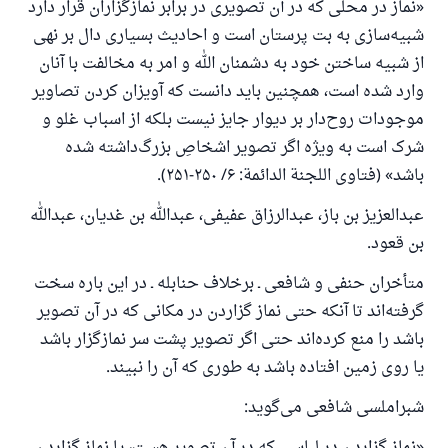
«نماز در محلی که در آن تصویری در برابر نمازگزاران قرار دارد
شبیه‌سازی به بت پرستان است و احادیث بسیاری دال بر نهی
از شبیه ساختن خود به دشمنان الله و امر به مخالفت با آنان
وارد شده است، همچنین باید دانست که آویزان کردن تصاویر
موجودات روح‌دار بر دیوار جایز نیست بلکه از اسباب غلو و
شرک است به ویژه اگر تصویر اشخاصِ بزرگ‌داشته شده
باشد» (فتاوی اللجنة الدائمة: ۶/ ۲۵۰-۲۵۱).
عبدالعزیز بن باز، عبدالرزاق عفیفی، عبدالله بن غدیان، عبدالله
بن قعود.
متأخران حنفی و شافعی ـ برخلاف حنابله ـ در این باره سخت
گرفته‌اند تا آنکه حتی نماز گزاردن در مکانی که در آن تصویر
باشد را منع کرده‌اند حتی اگر تصویر پشت سر نمازگزار باشد
یا روی زمین افتاده باشد به طوری که آن را نبیند.
پاسخ شمارهٔ ۱۱۰۸۴۵ یک زندگی زناشویی
شبراملسی شافعی می‌گوید:
را نجات داد.