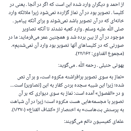
از احمد و دیگران وارد شده این است که اگر در آنجا ـ یعنی در
کلیسا ـ تصویر بود در آن نماز گزارده نمی‌شود زیرا ملائکه وارد
خانه‌ای که در آن تصویر باشد نمی‌شوند و برای آنکه پیامبر ـ
صلی الله علیه وسلم ـ وارد کعبه نشدند تا آنکه تصاویر
موجود در آن از بین برده شد و همچنین عمر می‌فرماید: ما در
صورتی که در کلیساهای آنها تصویر بود وارد آن نمی‌شدیم».
(مجموع الفتاوی: ۲۲/۱۶۲).
بهوتی حنبلی ـ رحمه الله ـ می‌گوید:
«نماز به سوی تصویر برافراشته مکروه است، و بر آن نص
شده؛ زیرا این شبیه سجده بردن کفار به این [تصاویر] است…
و در «الفصول» آمده است: نماز به سوی دیواری که بر آن
تصویر با مجسمه‌هایی هست مکروه است؛ زیرا در آن شباهت
به پرستش بت‌هاست» به اختصار از «کشاف القناع» (۱/۳۷۰).
علمای کمیسیون دائم می‌گویند: