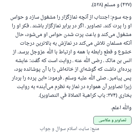
(۴۲۷) و مسلم (۵۲۸).
وجه سوم: اجتناب از آنچه نمازگزار را مشغول سازد و حواس
او را پرت کند. تصاویر ـ اگر در برابر نمازگزار باشند ـ فکر او را
مشغول می‌کند و باعث پرت شدن حواس او می‌شود، حال
آنکه مسلمان تلاش می‌کند در نمازش به بالاترین درجات
خشوع و قطع رابطه با همه و ارتباط با الله عزوجل برسد. از
انس بن مالک ـ رضی الله عنه ـ روایت است که گفت: عایشه
پرده‌ای داشت که گوشه‌ای از خانه‌اش را با آن پوشانده بود،
پس پیامبر ـ صلی الله علیه وسلم ـ فرمود: «این پرده را بردار
زیرا تصاویر آن همواره در نماز به نظرم می‌آیند» به روایت
بخاری (۳۷۴: باب کراهية الصلاة في التصاویر).
والله اعلم.
تصاویر و عکاسی
منبع
:
سایت اسلام سوال و جواب