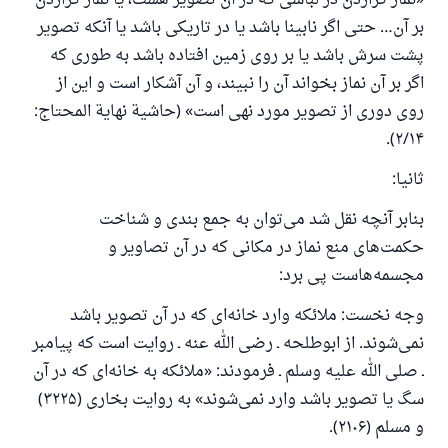
«نماز گزاردن در لباسی که در آن تصویر هست، یا نماز گزاردن
بر آن… حتی اگر نابینا باشد یا در تاریکی باشد یا آنکه تصویر
از پرسش تا پاسخ، کمک مالی شما «اسلام سوال و جواب» را
یاری می‌دهد.
پشت سرش باشد یا بر روی زمین افتاده باشد به طوری که
اگر بر آن نماز بخواند آن را نبیند، و آن آشکار است و این از
رسول الله صلی الله علیه وسلم می‌فرماید
آنکه به سوی خیری راهنمایی کند مانند پاداش انجام
روی دوری از تصویر مورد نهی است» (حاشیة نهایة المحتاج:
دهنده‌اش را خواهد داشت
۲/۱۴).
(مسلم: ۱۸۹۳)
ثانیا:
بنابر آنچه نقل شد می‌توان به جمع بندی و شناخت
همکاری
حکمت‌های منع نماز در مکانی که در آن تصاویر و
مجسمه‌هاست پی برد:
وجه نخست: ملائکه وارد خانه‌ای که در آن تصویر باشد
نمی‌شوند. از ابوطلحه ـ رضی الله عنه ـ روایت است که پیامبر
ـ صلی الله علیه وسلم ـ فرمودند: «ملائکه به خانه‌ای که در آن
سگ یا تصویر باشد وارد نمی‌شوند» به روایت بخاری (۳۲۲۵)
و مسلم (۲۱۰۶).