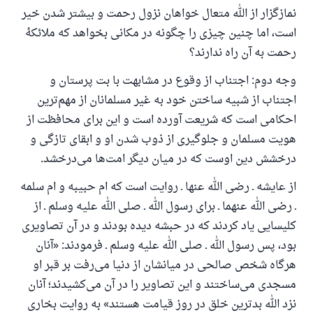
نمازگزار از الله متعال خواهان نزول رحمت و بیشتر شدن خیر
است، اما چنین چیزی را چگونه در مکانی بخواهد که ملائکهٔ
رحمت به آن راه ندارند؟
وجه دوم: اجتناب از وقوع در مشابهت با بت پرستان و
اجتناب از شبیه ساختن خود به غیر مسلمانان از مهم‌ترین
احکامی است که شریعت آورده است و این برای محافظت از
هویت مسلمان و جلوگیری از ذوب شدن او و ابقای تازگی و
درخشش دین اوست که در میان دیگر امت‌ها می‌درخشد.
از عایشه ـ رضی الله عنها ـ روایت است که ام حبیبه و ام سلمه
ـ رضی الله عنهما ـ برای رسول الله ـ صلی الله علیه وسلم ـ از
کلیسایی یاد کردند که در حبشه دیده بودند و در آن تصاویری
بود، پس رسول الله ـ صلی الله علیه وسلم ـ فرمودند: «آنان
هرگاه شخص صالحی در میانشان از دنیا می‌رفت بر قبر او
مسجدی می‌ساختند و این تصاویر را در آن می‌کشیدند؛ آنان
نزد الله بدترین خلق در روز قیامت هستند» به روایت بخاری