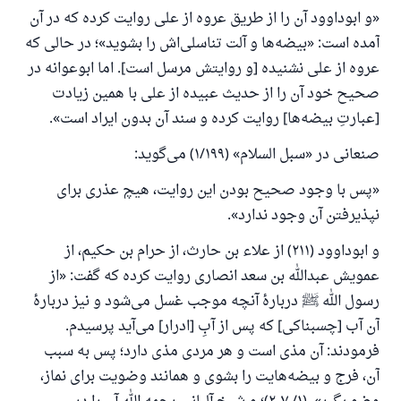
«و ابوداوود آن را از طریق عروه از علی روایت کرده که در آن
آمده است: «بیضه‌ها و آلت تناسلی‌اش را بشوید»؛ در حالی که
عروه از علی نشنیده [و روایتش مرسل است]. اما ابوعوانه در
صحیح خود آن را از حدیث عبیده از علی با همین زیادت
[عبارتِ بیضه‌ها] روایت کرده و سند آن بدون ایراد است».
صنعانی در «سبل السلام» (۱/۱۹۹) می‌گوید:
«پس با وجود صحیح بودن این روایت، هیچ عذری برای
نپذیرفتن آن وجود ندارد».
و ابوداوود (۲۱۱) از علاء بن حارث، از حرام بن حکیم، از
عمویش عبدالله بن سعد انصاری روایت کرده که گفت: «از
رسول الله ﷺ دربارهٔ آنچه موجب غسل می‌شود و نیز دربارهٔ
آن آب [چسبناکی] که پس از آبِ [ادرار] می‌آید پرسیدم.
فرمودند: آن مذی است و هر مردی مذی دارد؛ پس به سبب
آن، فرج و بیضه‌هایت را بشوی و همانند وضویت برای نماز،