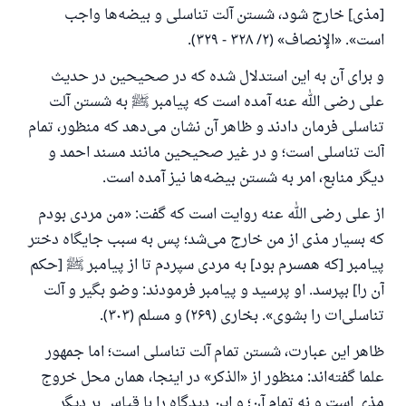
[مذی] خارج شود، شستن آلت تناسلی و بیضه‌ها واجب
است». «الإنصاف» (۲/ ۳۲۸ - ۳۲۹).
و برای آن به این استدلال شده که در صحیحین در حدیث
علی رضی الله عنه آمده است که پیامبر ﷺ به شستن آلت
تناسلی فرمان دادند و ظاهر آن نشان می‌دهد که منظور، تمام
آلت تناسلی است؛ و در غیر صحیحین مانند مسند احمد و
دیگر منابع، امر به شستن بیضه‌ها نیز آمده است.
از علی رضی الله عنه روایت است که گفت: «من مردی بودم
که بسیار مذی از من خارج می‌شد؛ پس به سبب جایگاه دختر
پیامبر [که همسرم بود] به مردی سپردم تا از پیامبر ﷺ [حکم
آن را] بپرسد. او پرسید و پیامبر فرمودند: وضو بگیر و آلت
تناسلی‌ات را بشوی». بخاری (۲۶۹) و مسلم (۳۰۳).
ظاهر این عبارت، شستن تمام آلت تناسلی است؛ اما جمهور
علما گفته‌اند: منظور از «الذكر» در اینجا، همان محل خروج
مذی است و نه تمام آن؛ و این دیدگاه را با قیاس بر دیگر