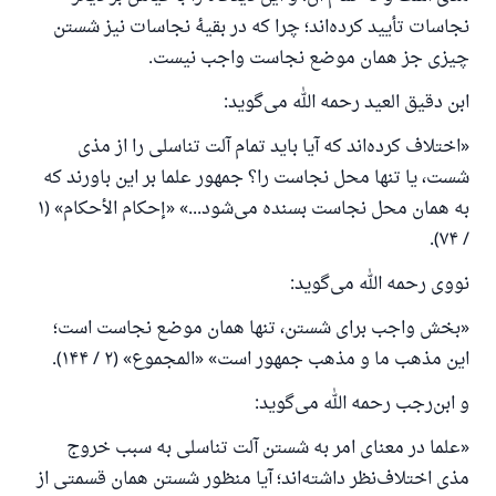
نجاسات تأیید کرده‌اند؛ چرا که در بقیهٔ نجاسات نیز شستن
چیزی جز همان موضع نجاست واجب نیست.
ابن‌ دقیق‌ العید رحمه الله می‌گوید:
«اختلاف کرده‌اند که آیا باید تمام آلت تناسلی را از مذی
شست، یا تنها محل نجاست را؟ جمهور علما بر این باورند که
به همان محل نجاست بسنده می‌شود...» «إحكام الأحكام» (۱
/ ۷۴).
نووی رحمه الله می‌گوید:
«بخش واجب برای شستن، تنها همان موضع نجاست است؛
این مذهب ما و مذهب جمهور است» «المجموع» (۲ / ۱۴۴).
و ابن‌رجب رحمه الله می‌گوید:
«علما در معنای امر به شستن آلت تناسلی به سبب خروج
مذی اختلاف‌نظر داشته‌اند؛ آیا منظور شستن همان قسمتی از