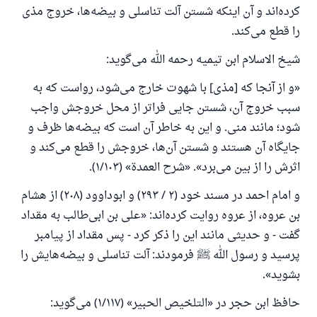
کرده‌اند و آن اینکه شستن آلت تناسلی و بیضه‌ها، خروج مذی
را قطع می‌کند.
شیخ‌ الاسلام ابن‌ تیمیه رحمه الله می‌گوید:
«و از آنجا که [مذی] با شهوت خارج می‌شود، رواست که به
سبب خروج آن، شستن جایی فراتر از محل خروجش واجب
شود؛ مانند منی. و این به خاطر آن است که بیضه‌ها ظرف و
جایگاه آن هستند و شستن آن‌ها، خروجش را قطع می‌کند و
اثرش را از بین می‌برد». «شرح العمدة» (۱/۱۰۳).
و امام احمد در مسند خود (۲ / ۲۹۳) و ابوداوود (۲۰۸) از هشام
بن عروه، از عروه روایت کرده‌اند: «علی بن ابی‌طالب به مقداد
گفت - و حدیثی مانند این را ذکر کرد - پس مقداد از پیامبر
پرسید و رسول الله ﷺ فرمودند: آلت تناسلی و بیضه‌هایش را
بشوید».
حافظ ابن‌ حجر در «التلخيص الحبير» (۱/۱۱۷) می‌گوید: