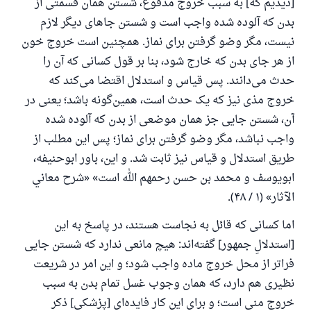
[دیدیم که] به سبب خروج مدفوع، شستن همان قسمتی از
بدن که آلوده شده واجب است و شستن جاهای دیگر لازم
نیست، مگر وضو گرفتن برای نماز. همچنین است خروج خون
از هر جای بدن که خارج شود، بنا بر قول کسانی که آن را
پاسخ شمارهٔ ۱۱۰۸۴۵ یک زندگی زناشویی
حدث می‌دانند. پس قیاس و استدلال اقتضا می‌کند که
را نجات داد.
خروج مذی نیز که یک حدث است، همین‌گونه باشد؛ یعنی در
آن، شستن جایی جز همان موضعی از بدن که آلوده شده
از پرسش تا پاسخ، کمک مالی شما «اسلام سوال و جواب» را
واجب نباشد، مگر وضو گرفتن برای نماز؛ پس این مطلب از
یاری می‌دهد.
طریق استدلال و قیاس نیز ثابت شد. و این، باور ابوحنیفه،
رسول الله صلی الله علیه وسلم می‌فرماید
ابویوسف و محمد بن حسن رحمهم الله است» «شرح معاني
آنکه به سوی خیری راهنمایی کند مانند پاداش انجام
دهنده‌اش را خواهد داشت
الآثار» (۱ / ۴۸).
(مسلم: ۱۸۹۳)
اما کسانی که قائل به نجاست هستند، در پاسخ به این
[استدلالِ جمهور] گفته‌اند: هیچ مانعی ندارد که شستن جایی
فراتر از محل خروج ماده واجب شود؛ و این امر در شریعت
همکاری
نظیری هم دارد، که همان وجوب غسل تمام بدن به سبب
خروج منی است؛ و برای این کار فایده‌ای [پزشکی] ذکر