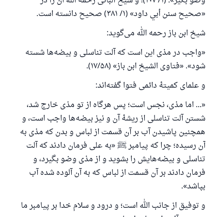
وضو بگیر». (۱/ ۲۰۷)؛ و شیخ آلبانی رحمه الله آن را در
«صحيح سنن أبي داود» (۱/ ۳۸۱) صحیح دانسته است.
شیخ ابن‌ باز رحمه الله می‌گوید:
«واجب در مذی این است که آلت تناسلی و بیضه‌ها شسته
شود». «فتاوى الشيخ ابن باز» (۱۷/۵۸).
و علمای کمیتهٔ دائمی فتوا گفته‌اند:
«... اما مذی، نجس است؛ پس هرگاه از تو مذی خارج شد،
شستن آلت تناسلی از ریشهٔ آن و نیز بیضه‌ها واجب است، و
همچنین پاشیدن آب بر آن قسمت از لباس و بدن که مذی به
آن رسیده؛ چرا که پیامبر ﷺ «به علی فرمان دادند که آلت
تناسلی و بیضه‌هایش را بشوید و از مذی وضو بگیرد، و
فرمان دادند بر آن قسمت از لباس که به آن آلوده شده آب
بپاشد».
و توفیق از جانب الله است؛ و درود و سلام خدا بر پیامبر ما