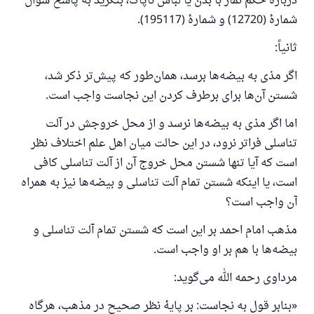
دربارهٔ حکم نماز با بدن یا لباس ناپاک، بنگرید به پاسخ سؤال
شمارهٔ (12720) و شمارهٔ (195117).
ثانیاً:
اگر مذی به بیضه‌ها برسد، همان‌طور که پیش‌تر ذکر شد،
شستن آن‌ها برای برطرف کردن این نجاست واجب است.
اما اگر مذی به بیضه‌ها نرسد و از محل خروجش در آلت
تناسلی فراتر نرود، در این حالت میان اهل علم اختلاف‌ نظر
است که آیا تنها شستن محل خروج آن از آلت تناسلی کافی
است، یا اینکه شستن تمام آلت تناسلی و بیضه‌ها نیز به همراه
آن واجب است؟
مذهب امام احمد بر این است که شستن تمام آلت تناسلی و
بیضه‌ها با هم بر او واجب است.
مرداوی رحمه الله می‌گوید:
«بنابر قول به نجاست: بر پایهٔ نظر صحیح در مذهب، هرگاه