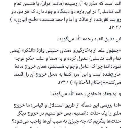
آلت است که مذی به آن رسیده (مانند ادرار)، یا شستن تمام
آلت تناسلی؟ در این باره دو دیدگاه وجود دارد که هر دو، دو
روایت نقل‌شده از مالک و امام احمد هستند» «فتح الباري» (۱
/ ۳۰۴).
ابن‌ دقیق‌ العید رحمه الله می‌گوید:
«جمهور علما از به‌کارگیری معنای حقیقی واژهٔ «الذكر» (یعنی
تمام آلت تناسلی) عدول کرده و به معنا و علت حکم توجه
نموده‌اند؛ چرا که عامل وجوب شستشو، همان خروج مادهٔ
خارج‌شده است و این امر، اکتفا به محل خروج آن را اقتضا
می‌کند» «إحكام الأحكام» (۱ / ۷۴).
و ابوجعفر طحاوی رحمه الله می‌گوید:
«اما بررسی این مسأله از طریق استدلال و قیاس؛ ما خروج
مذی را یک حَدَث دانستیم، پس خواستیم در خروج دیگر
حدث‌ها بنگریم که چه چیزی به سبب آن‌ها واجب می‌شود؟