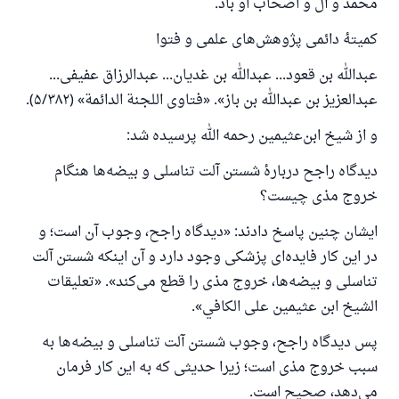
محمد و آل و اصحاب او باد.
کمیتهٔ دائمی پژوهش‌های علمی و فتوا
عبدالله بن قعود... عبدالله بن غدیان... عبدالرزاق عفیفی...
عبدالعزیز بن عبدالله بن باز». «فتاوى اللجنة الدائمة» (۵/۳۸۲).
و از شیخ ابن‌عثیمین رحمه الله پرسیده شد:
دیدگاه راجح دربارهٔ شستن آلت تناسلی و بیضه‌ها هنگام
خروج مذی چیست؟
ایشان چنین پاسخ دادند: «دیدگاه راجح، وجوب آن است؛ و
در این کار فایده‌ای پزشکی وجود دارد و آن اینکه شستن آلت
تناسلی و بیضه‌ها، خروج مذی را قطع می‌کند». «تعليقات
الشيخ ابن عثيمين على الكافي».
پس دیدگاه راجح، وجوب شستن آلت تناسلی و بیضه‌ها به
سبب خروج مذی است؛ زیرا حدیثی که به این کار فرمان
می‌دهد، صحیح است.