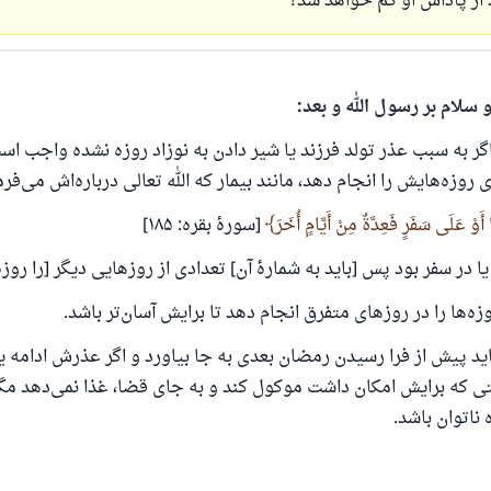
 از پاداش او کم خواهد شد؟
 سلام بر رسول الله و بعد:
 یک زندگی زناشویی را نجات داد.
گر به سبب عذر تولد فرزند یا شیر دادن به نوزاد روزه نشده واجب است
روزه‌هایش را انجام دهد، مانند بیمار که الله تعالی درباره‌اش می‌فرم
ش تا پاسخ، کمک مالی شما «اسلام سوال و جواب» را یاری می
وْ عَلَى سَفَرٍ فَعِدَّةٌ مِنْ أَيَّامٍ أُخَرَ
[سورهٔ بقره: ۱۸۵]
رسول الله صلی الله علیه وسلم می‌فرماید
که به سوی خیری راهنمایی کند مانند پاداش انجام دهنده‌اش را خواه
ا در سفر بود پس [باید به شمارهٔ آن] تعدادی از روزهایی دیگر [را روزه
داشت
وزه‌ها را در روزهای متفرق انجام دهد تا برایش آسان‌تر باشد.
(مسلم: ۱۸۹۳)
 باید پیش از فرا رسیدن رمضان بعدی به جا بیاورد و اگر عذرش ادامه ی
ی که برایش امکان داشت موکول کند و به جای قضا، غذا نمی‌دهد مگر
همکاری
 ناتوان باشد.