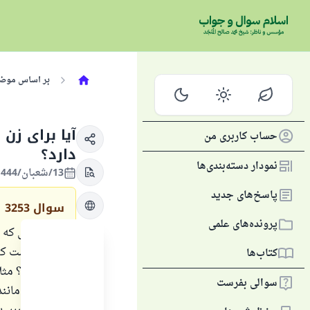
بر اساس موض
آیا برای زن
حساب کاربری من
دارد؟
نمودار دسته‌بندی‌ها
13/شعبان/1444 , 05/اسفند/2023
پاسخ‌های جدید
سوال
3253
پرونده‌های علمی
حکم کسی که رو
آیا لازم است ک
کتاب‌ها
روزه دارد؟ مثل
سوالی بفرست
مستحبی مانند ر