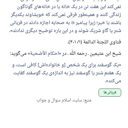
نمی‌کند این هفت تن در یک خانه یا در خانه‌های گوناگون
زندگی کنند و همینطور فرقی نمی‌کند که خویشاوند یکدیگر
باشند یا خیر؛ زیرا پیامبر

به صحابه اجازه دادند در قربانی
شتر یا گاو شریک شوند و در این باره توضیح دیگری ندادند
.
فتاوی اللجنة الدائمة (۱/ ۴۰۱).
شیخ ابن عثیمین ـ رحمه الله ـ در
احکام الأضحیة
می‌گوید:
یک گوسفند برای یک شخص [و خانواده‌اش] کافی است، و
یک هفتم شتر یا گوسفند نیز به اندازه‌ی یک گوسفند کفایت
می‌کند
.
قربانی‌ها
منبع
:
سایت اسلام سوال و جواب