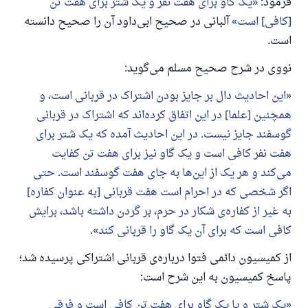
فرمود:
یک گاو برای هفت نفر و یک شتر برای هفت تن
[کافی] است
آلبانی در صحیح ابی‌داود آن را صحیح دانسته
است.
نووی در شرح صحیح مسلم می‌گوید:
پاسخ شمارهٔ ۱۱۰۸۴۵ یک زندگی زناشویی
این احادیث دال بر جایز بودن اشتراک در قربانی است، و
همچنین [علما] در این اتفاق کرده‌اند که اشتراک در قربانی
را نجات داد.
گوسفند جایز نیست. در این احادیث آمده که یک شتر برای
از پرسش تا پاسخ، کمک مالی شما «اسلام سوال و جواب» را
هفت نفر کافی است و یک گاو نیز برای هفت تن کفایت
یاری می‌دهد.
می‌کند و هر یک از این‌ها به جای هفت گوسفند است. حتی
رسول الله صلی الله علیه وسلم می‌فرماید
اگر شخصی که در احرام است هفت قربانی [به عنوان کفاره]
آنکه به سوی خیری راهنمایی کند مانند پاداش انجام
به غیر از کفاره‌ی شکار در حرم، بر گردن داشته باشد، برایش
دهنده‌اش را خواهد داشت
کافی است که برای آن یک گاو را قربانی کند
.
(مسلم: ۱۸۹۳)
از کمیسیون دائمی فتوا درباره‌ی قربانی اشتراکی پرسیده شد؛
پاسخ کمیسیون به این شرح است:
همکاری
یک شتر و یا یک گاو برای هفت تن کافی است و فرقی