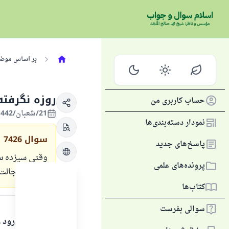
بر اساس موض
روزه نگرفت
حساب کاربری من
21/شعبان/1442 , 03/فروردین/2021
نمودار دسته‌بندی‌ها
سوال
7426
پاسخ‌های جدید
وقتی سیزده سا
پرونده‌های علمی
از روی خجالت 
کتاب‌ها
متن پاسخ
سوالی بفرست
الحمدلله و درود و