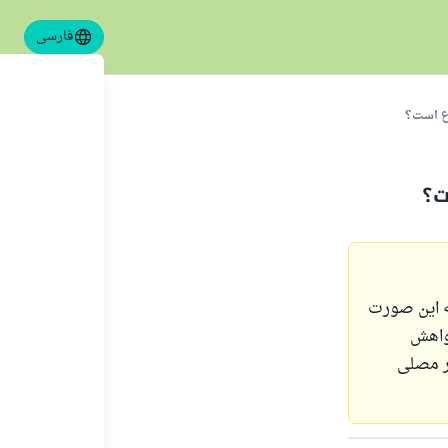
فارسی
وع است؟
ت؟
به این صورت
واهش
در مصلی