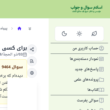
پرونده
برای کسی ک
حساب کاربری من
03/ذو الحجة/1438 , 25/شهریور/2017
نمودار دسته‌بندی‌ها
سوال
9464
پاسخ‌های جدید
دیده‌ام که برخ
پرونده‌های علمی
مشغول گفتن ت
می‌کنم حکم شرع
کتاب‌ها
تفاوتی هست؟
سوالی بفرست
متن پاسخ