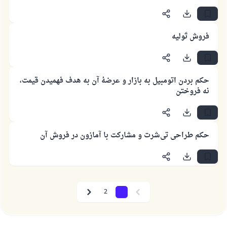
یاری می‌دهد.
رسول الله صلی الله علیه وسلم می‌فرماید
آنکه به سوی خیری راهنمایی کند مانند پاداش انجام
فروش تَولیه
دهنده‌اش را خواهد داشت
(مسلم: ۱۸۹۳)
حکم بردن اتومبیل به بازار و عرضهٔ آن به هدف فهمیدن قیمت،
نه فروختن
همکاری
حکم طراحی تی‌شرت و مشارکت با آمازون در فروش آن
2
1
Next
Previous