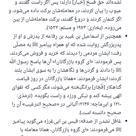
نشده‌اند حق فسخ [خیار] دارند؛ پس اگر راست گفتند و
عیوب را بیان کردند، در معامله‌شان برکت داده می‌شود، و
اگر کتمان کردند و دروغ گفتند، برکت معامله‌شان از بین
می‌رود». (بخاری: ۱۹۷۳ و مسلم: ۱۵۳۲).
همچنین از اسماعیل بن عُبید بن رِفاعه از پدرش و او از
پدربزرگش روایت شده که او همراه پیامبر ﷺ به مصلّی
رفت؛ ایشان مردمی را دیدند که خرید و فروش می‌کردند،
پس فرمودند: «ای گروه بازرگانان!» آن‌ها پاسخ رسول الله
ﷺ را دادند و گردن‌ها و نگاهشان را به سوی ایشان بلند
کردند؛ ایشان فرمودند: «همانا بازرگانان در روز قیامت
گناهکار [فُجّار] برانگیخته می‌شوند، مگر کسی که تقوای
الهی پیشه کند و نیکی ورزد و راست بگوید». (ترمذی:
۱۲۱۰ و ابن‌ماجه: ۲۱۴۶؛ آلبانی در «صحيح الترغيب» آن را
صحیح دانسته است).
غافل نشدن از صدقه؛ قیس بن ابی‌غرزه می‌گوید پیامبر
ﷺ می‌فرمودند: «ای گروه بازرگانان، همانا معامله با