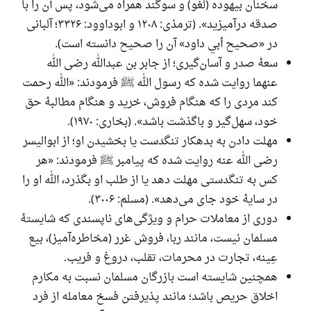
سخنان بیهوده (لغو) و سوگند همراه می‌شود، پس آن را با
صدقه درآمیزید». (ترمذی: ۱۲۰۸ و ابوداوود: ۳۳۲۶؛ آلبانی
در «صحيح أبي داود» آن را صحیح دانسته است).
سعهٔ صدر و آسان‌گیری؛ از جابر بن عبدالله رضی الله
عنهما روایت شده که رسول الله ﷺ فرمودند: «الله رحمت
کند مردی را که هنگام فروش، خرید و هنگام مطالبهٔ حق
خود، سهل‌گیر و باگذشت باشد». (بخاری: ۱۹۷۰).
مهلت دادن به بدهکار تنگدست یا بخشیدن او؛ از ابوالیسر
رضی الله عنه روایت شده که پیامبر ﷺ فرمودند: «هر
کس به تنگدستی مهلت دهد یا از طلب او بگذرد، الله او را
در سایهٔ خود جای می‌دهد». (مسلم: ۳۰۰۶).
دوری از معاملات حرام و ویژگی‌های ناپسندی که شایستهٔ
مسلمان نیست، مانند ربا، فروش غرر (مخاطره‌آمیز)، بیع
عِینه، تجارت در محرمات، تقلب، دروغ و فریب.
همچنین شایسته است بازرگان مسلمان نسبت به مکارم
اخلاق حریص باشد؛ مانند پذیرفتن فسخ معامله از فرد