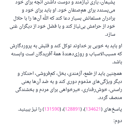
پشیمان، یاری نیازمند و دوست داشتن آنچه برای خود
می‌پسندد برای هم‌صنفان خود. او باید برای خود و
برادران مسلمانش بسیار دعا کند که الله آن‌ها را با حلال
خود از حرامش بی‌نیاز کند و با فضل خود از دیگران غنی
سازد.
او باید به خوبی بر خداوند توکل کند و قلبش به پروردگارش
که مسبب‌الاسباب و روزی‌دهندهٔ همهٔ آفریدگان است وابسته
باشد.
همچنین باید از طمع، آزمندی، بخل، کم‌فروشی، احتکار و
دیگر ویژگی‌های مذموم دوری کند و به ضد آن‌ها یعنی
راستی، خوش‌رفتاری، خیرخواهی برای مردم و بخشندگی
متصف گردد.
پاسخ شمارهٔ ۱۱۰۸۴۵ یک زندگی زناشویی
پاسخ‌های (
134621
)، (
128891
)، (
131590
) را نیز ببینید.
را نجات داد.
دوم:
از پرسش تا پاسخ، کمک مالی شما «اسلام سوال و جواب» را