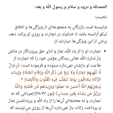
الحمدلله و درود و سلام بر رسول الله و بعد:
نخست:
شایسته است بازرگان به مجموعه‌ای از ویژگی‌ها و اخلاق
نیکو آراسته باشد تا خداوند در تجارت و روزی او برکت دهد.
برخی از این ویژگی‌ها عبارتند از:
تجارت او را از یاد الله، نماز و ادای حق پروردگار در مالش
باز ندارد؛ الله تعالی بندگان مؤمن خود را که تجارت از
طاعت او بازشان نمی‌دارد ستوده و فرموده است:
رِجَالٌ
لَّا تُلْهِيهِمْ تِجَارَةٌ وَلَا بَيْعٌ عَن ذِكْرِ اللَّهِ وَإِقَامِ الصَّلَاةِ وَإِيتَاءِ
الزَّكَاةِ يَخَافُونَ يَوْمًا تَتَقَلَّبُ فِيهِ الْقُلُوبُ وَالْأَبْصَارُ *
لِيَجْزِيَهُمُ اللَّهُ أَحْسَنَ مَا عَمِلُوا وَيَزِيدَهُم مِّن فَضْلِهِ وَاللَّهُ
يَرْزُقُ مَن يَشَاءُ بِغَيْرِ حِسَابٍ
[نور: ۳۷-۳۸] (مردانی که نه
تجارت و نه معامله‌ای آن‌ها را از یاد الله و برپاداشتن نماز
و پرداخت زکات باز نمی‌دارد؛ آن‌ها از روزی می‌ترسند که