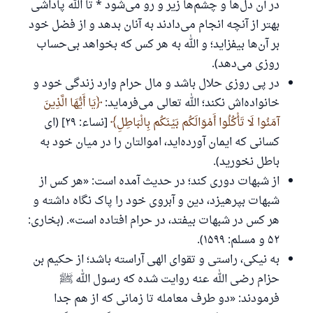
در آن دل‌ها و چشم‌ها زیر و رو می‌شود * تا الله پاداشی
بهتر از آنچه انجام می‌دادند به آنان بدهد و از فضل خود
بر آن‌ها بیفزاید؛ و الله به هر کس که بخواهد بی‌حساب
روزی می‌دهد).
در پی روزی حلال باشد و مال حرام وارد زندگی خود و
خانواده‌اش نکند؛ الله تعالی می‌فرماید:
يَا أَيُّهَا الَّذِينَ
آمَنُوا لَا تَأْكُلُوا أَمْوَالَكُم بَيْنَكُم بِالْبَاطِلِ
[نساء: ۲۹] (ای
کسانی که ایمان آورده‌اید، اموالتان را در میان خود به
باطل نخورید).
از شبهات دوری کند؛ در حدیث آمده است: «هر کس از
شبهات بپرهیزد، دین و آبروی خود را پاک نگاه داشته و
هر کس در شبهات بیفتد، در حرام افتاده است». (بخاری:
۵۲ و مسلم: ۱۵۹۹).
به نیکی، راستی و تقوای الهی آراسته باشد؛ از حکیم بن
حزام رضی الله عنه روایت شده که رسول الله ﷺ
فرمودند: «دو طرف معامله تا زمانی که از هم جدا