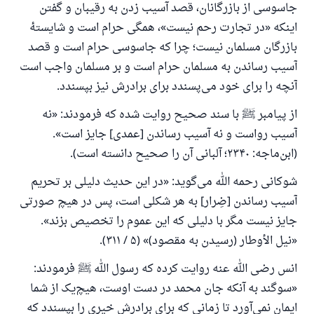
یاری می‌دهد.
جاسوسی از بازرگانان، قصد آسیب زدن به رقیبان و گفتن
اینکه «در تجارت رحم نیست»، همگی حرام است و شایستهٔ
رسول الله صلی الله علیه وسلم می‌فرماید
آنکه به سوی خیری راهنمایی کند مانند پاداش انجام
بازرگان مسلمان نیست؛ چرا که جاسوسی حرام است و قصد
دهنده‌اش را خواهد داشت
آسیب رساندن به مسلمان حرام است و بر مسلمان واجب است
آنچه را برای خود می‌پسندد برای برادرش نیز بپسندد.
(مسلم: ۱۸۹۳)
از پیامبر ﷺ با سند صحیح روایت شده که فرمودند: «نه
آسیب رواست و نه آسیب رساندن [عمدی] جایز است».
همکاری
(ابن‌ماجه: ۲۳۴۰؛ آلبانی آن را صحیح دانسته است).
شوکانی رحمه الله می‌گوید: «در این حدیث دلیلی بر تحریم
آسیب رساندن [ضِرار] به هر شکلی است، پس در هیچ صورتی
جایز نیست مگر با دلیلی که این عموم را تخصیص بزند».
«نيل الأوطار (رسیدن به مقصود)» (۵ / ۳۱۱).
انس رضی الله عنه روایت کرده که رسول الله ﷺ فرمودند:
«سوگند به آنکه جان محمد در دست اوست، هیچ‌یک از شما
ایمان نمی‌آورد تا زمانی که برای برادرش خیری را بپسندد که