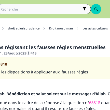
droit et jurisprudence
Droit musulman
Les actes cultuels
s régissant les fausses règles menstruelles
7 , 23/août/2025
413
8810
 les dispositions à appliquer aux fausses règles
h. Bénédiction et salut soient sur le messager d'Allah. C
iqué dans le cadre de la réponse à la question n°
68818
quan
gles normales et quand il résulte de fausses règles.