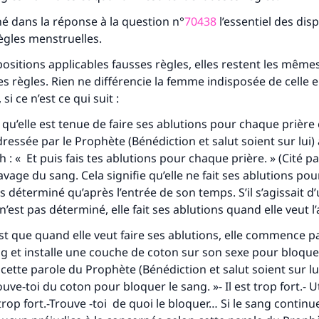
 dans la réponse à la question n°
70438
l’essentiel des dis
règles menstruelles.
ositions applicables fausses règles, elles restent les même
es règles. Rien ne différencie la femme indisposée de celle 
si ce n’est ce qui suit :
 qu’elle est tenue de faire ses ablutions pour chaque prière
dressée par le Prophète (Bénédiction et salut soient sur lui)
h : « Et puis fais tes ablutions pour chaque prière. » (Cité p
lavage du sang
. Cela signifie qu’elle ne fait ses ablutions pou
 déterminé qu’après l’entrée de son temps. S’il s’agissait d
’est pas déterminé, elle fait ses ablutions quand elle veut l’
t que quand elle veut faire ses ablutions, elle commence pa
g et installe une couche de coton sur son sexe pour bloque
 cette parole du Prophète (Bénédiction et salut soient sur lu
ve-toi du coton pour bloquer le sang. »- Il est trop fort.- Ut
t trop fort.-Trouve -toi de quoi le bloquer… Si le sang continu