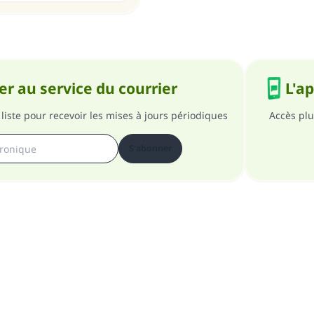
r au service du courrier
L'a
liste pour recevoir les mises à jours périodiques
Accès plu
S'abonner
pos du site
A propos du superviseur général
Politique de confident