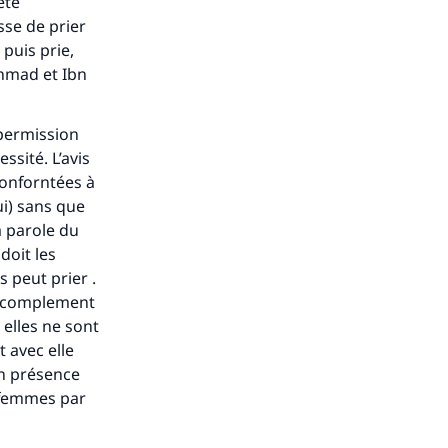
ète
sse de prier
 puis prie,
s de
Ahmad et Ibn
 permission
sité. L’avis
conforntées à
ui) sans que
ense
a parole du
doit les
s peut prier .
l’ccomplement
 elles ne sont
 avec elle
 en présence
s femmes par