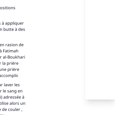
positions
s à appliquer
en butte à des
 en rasion de
 à Fatimah
ar al-Boukhari
r la prière
’une prière
accomplir.
r laver les
r le sang en
i) adressée à
ilise alors un
e de couler ,