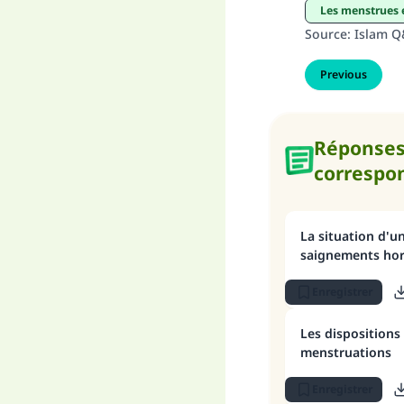
Les menstrues 
Source
:
Islam 
Previous
Réponse
correspo
La situation d'u
saignements hor
Enregistrer
Les dispositions
menstruations
Enregistrer