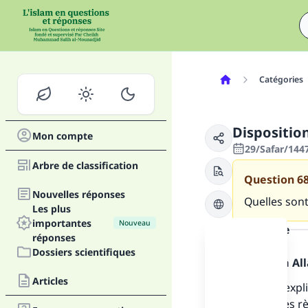
Catégories
Disposition
Mon compte
29/Safar/144
Arbre de classification
Question
6
Nouvelles réponses
Quelles sont
Les plus
importantes
Nouveau
la réponse
réponses
Dossiers scientifiques
Louange à Alla
Articles
On a déjà expl
découle des rè