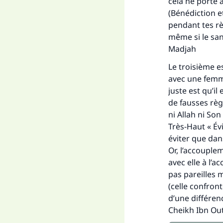
cela ne porte 
(Bénédiction et
pendant tes règ
Fai
même si le san
Madjah
Le troisième e
avec une femme
juste est qu’i
de fausses règ
"Ce
ni Allah ni Son
Très-Haut « Év
éviter que dans
Or, l’accouple
avec elle à l’
pas pareilles 
(celle confront
d’une différen
Cheikh Ibn Out