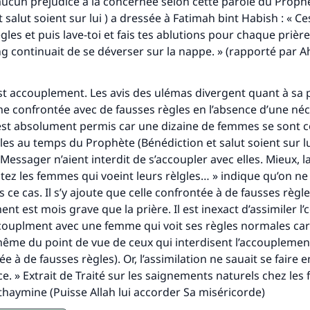
aucun préjudice à la concernée selon cette parole du Proph
 salut soient sur lui ) a dressée à Fatimah bint Habish : « Ce
les et puis lave-toi et fais tes ablutions pour chaque prière
tes une différence dans la vie de million
g continuait de se déverser sur la nappe. » (rapporté par 
personnes grâce à votre contribution
st accouplement. Les avis des ulémas divergent quant à sa
Aidez nous à apporter des réponses.
 confrontée avec de fausses règles en l’absence d’une néces
l est absolument permis car une dizaine de femmes se sont 
Le Messager d'Allah (Paix sur lui) a dit:
les au temps du Prophète (Bénédiction et salut soient sur l
lui qui indique une bonne action obtient la même récomp
 Messager n’aient interdit de s’accoupler avec elles. Mieux, l
que celui qui le fait."
itez les femmes qui voeint leurs rèlgles… » indique qu’on ne 
(MOUSLIM 1893)
 ce cas. Il s’y ajoute que celle confrontée à de fausses règle
ment est mois grave que la prière. Il est inexact d’assimiler 
accouplment avec une femme qui voit ses règles normales car
Soutenez IslamQA
même du point de vue de ceux qui interdisent l’accouplement
ée à de fausses règles). Or, l’assimilation ne sauait se faire
ce. » Extrait de Traité sur les saignements naturels chez le
haymine (Puisse Allah lui accorder Sa miséricorde)