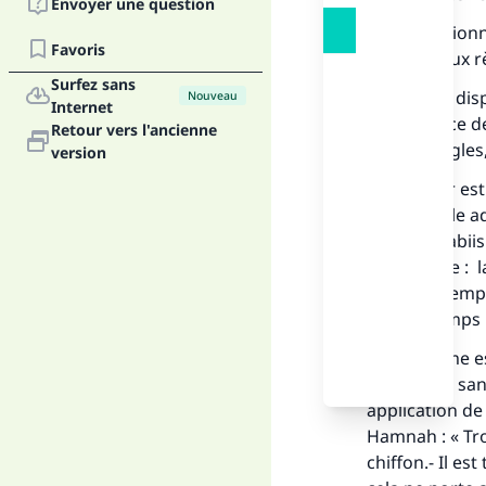
Envoyer une question
On a mentionné
Favoris
relatives aux 
Surfez sans
Quant aux disp
Nouveau
Internet
en l’absence d
Retour vers l'ancienne
fausses règles, 
version
Le premier est
cette parole a
bint Abi Habiis
au chapitre :
ayant un temps
dont le temps n
Le deuxième es
trances de san
application de
Hamnah : « Trou
chiffon.- Il es