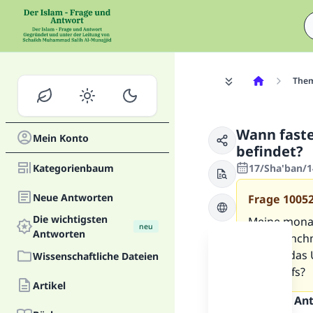
The
Wann faste
Mein Konto
befindet?
Kategorienbaum
17/Sha'ban/1
Neue Antworten
Frage
1005
Die wichtigsten
Meine monat
neu
Antworten
Und manchma
Was ist das 
Wissenschaftliche Dateien
Beischlafs?
Artikel
Inhalt der An