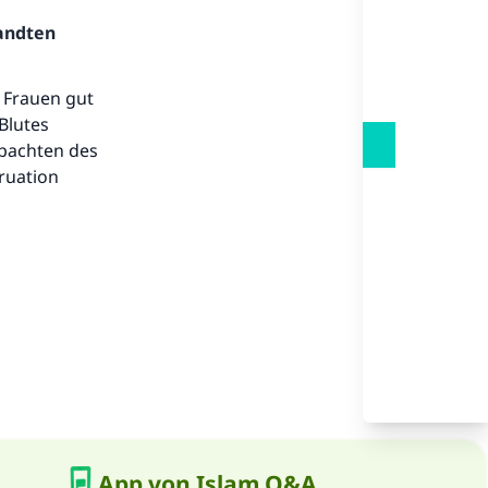
.
sandten
e Frauen gut
Blutes
obachten des
ruation
App von Islam Q&A