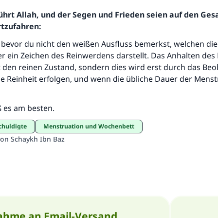
Die Antwort Nr. 110845 rettete eine Ehe
ührt Allah, und der Segen und Frieden seien auf den Ge
rtzufahren:
Unterstütze die Arbeit von Islam Q&A
t, bevor du nicht den weißen Ausfluss bemerkst, welchen di
Der Prophet -Allahs Segen und Frieden auf ihm- sagte:
 ein Zeichen des Reinwerdens darstellt. Das Anhalten des 
"Wer zum Guten aufruft, hat den Lohn desjenigen, der sie
t den reinen Zustand, sondern dies wird erst durch das Be
durchführt."
ie Reinheit erfolgen, und wenn die übliche Dauer der Menst
(MUSLIM 1893)
ß es am besten.
Beitrag dazu
schuldigte
Menstruation und Wochenbett
von Schaykh Ibn Baz
ahme an Email-Versand