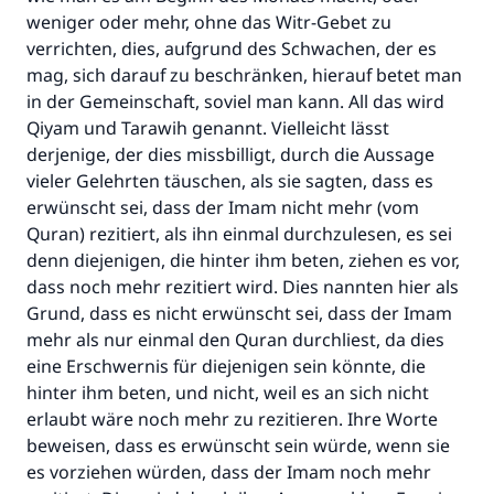
weniger oder mehr, ohne das Witr-Gebet zu
verrichten, dies, aufgrund des Schwachen, der es
mag, sich darauf zu beschränken, hierauf betet man
Die Antwort Nr. 110845 rettete eine
in der Gemeinschaft, soviel man kann. All das wird
Qiyam und Tarawih genannt. Vielleicht lässt
Ehe.
derjenige, der dies missbilligt, durch die Aussage
vieler Gelehrten täuschen, als sie sagten, dass es
Unterstütze die Arbeit von Islam Q&A
erwünscht sei, dass der Imam nicht mehr (vom
Der Prophet -Allahs Segen und Frieden auf
Quran) rezitiert, als ihn einmal durchzulesen, es sei
ihm- sagte:
denn diejenigen, die hinter ihm beten, ziehen es vor,
"Wer zum Guten aufruft, hat den Lohn
dass noch mehr rezitiert wird. Dies nannten hier als
desjenigen, der sie durchführt."
Grund, dass es nicht erwünscht sei, dass der Imam
mehr als nur einmal den Quran durchliest, da dies
(MUSLIM 1893)
eine Erschwernis für diejenigen sein könnte, die
hinter ihm beten, und nicht, weil es an sich nicht
erlaubt wäre noch mehr zu rezitieren. Ihre Worte
Beitrag dazu
beweisen, dass es erwünscht sein würde, wenn sie
es vorziehen würden, dass der Imam noch mehr