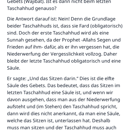
Gebets (Wajibat). Ist es dann nicht beim letzten
Taschahhud genauso?
Die Antwort darauf ist: Nein! Denn die Grundlage
beider Taschahhuds ist, dass sie Fard (obligatorisch)
sind. Doch der erste Taschahhud wird als eine
Sunnah gesehen, da der Prophet -Allahs Segen und
Frieden auf ihm- dafür, als er ihn vergessen hat, die
Niederwerfung der Vergesslichkeit vollzog. Daher
bleibt der letzte Taschahhud obligatorisch und eine
Säule.
Er sagte: „Und das Sitzen darin.“ Dies ist die elfte
Säule des Gebets. Das bedeutet, dass das Sitzen im
letzten Taschahhud eine Säule ist, und wenn wir
Die Antwort Nr. 110845 rettete eine
davon ausgehen, dass man aus der Niederwerfung
Ehe.
aufsteht und (im Stehen) den Taschahhud spricht,
dann wird dies nicht anerkannt, da man eine Säule,
Unterstütze die Arbeit von Islam Q&A
welche das Sitzen ist, unterlassen hat. Deshalb
muss man sitzen und der Taschahhud muss auch
Der Prophet -Allahs Segen und Frieden auf