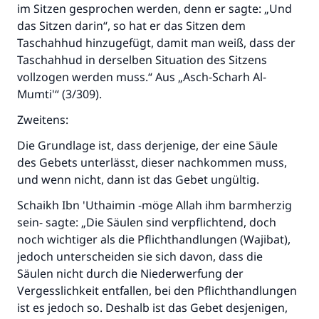
im Sitzen gesprochen werden, denn er sagte: „Und
ihm- sagte:
das Sitzen darin“, so hat er das Sitzen dem
"Wer zum Guten aufruft, hat den Lohn
Taschahhud hinzugefügt, damit man weiß, dass der
desjenigen, der sie durchführt."
Taschahhud in derselben Situation des Sitzens
(MUSLIM 1893)
vollzogen werden muss.“ Aus „Asch-Scharh Al-
Mumti'“ (3/309).
Zweitens:
Beitrag dazu
Die Grundlage ist, dass derjenige, der eine Säule
des Gebets unterlässt, dieser nachkommen muss,
und wenn nicht, dann ist das Gebet ungültig.
Schaikh Ibn 'Uthaimin -möge Allah ihm barmherzig
sein- sagte: „Die Säulen sind verpflichtend, doch
noch wichtiger als die Pflichthandlungen (Wajibat),
jedoch unterscheiden sie sich davon, dass die
Säulen nicht durch die Niederwerfung der
Vergesslichkeit entfallen, bei den Pflichthandlungen
ist es jedoch so. Deshalb ist das Gebet desjenigen,